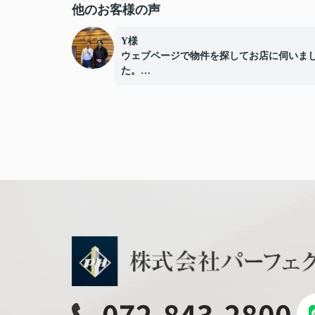
他のお客様の声
Y様
ウェブページで物件を探してお店に伺いま
た。
担当してくださった改田さんは知識が豊富
り添いながらの対応に大変スムーズに
住まいを納得して契約をすることができま
た。
不動産特有の予算が超えてしまう物件をす
てくるようなこともなく親切、丁寧な対応
ロの仕事をされている方だなと信頼して入
でのプロセスを進めることができました。
まだ引越しをするなどあれば、ぜひ次回も
をお願いしたいです。
また住居をお探しされている方は、電話だ
なく是非パーフェクトホームズの店舗に
お越しになることをおすすめします。
改田さんや従業員の方々の人柄や仕事への
に満足して物件を見つけられると思います
072-843-2800
回入居まで丁寧のサポートしていただきあ