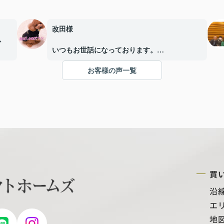
改田様
し
いつもお世話になっております。
で寄
この度は、物件の購入にあたり、最初から最後
お客様の声一覧
まで本当にたくさんのご対応・ご配慮をいただ
し
き、心より感謝申し上げます。
すめ
手続きについては分からないことも多く、不安
にプ
に思う場面もありましたが、改田様が丁寧にご
居ま
説明くださり、その都度安心して進めることが
今後
できました。
担当
お忙しい中、迅速かつご親切にご対応いただ
けで
き、本当にありがとうございました。改田様の
買
おかげで、無事に取引を終えることができまし
た。
沿
情熱
エ
。今
本当にありがとうございました。
地
りが