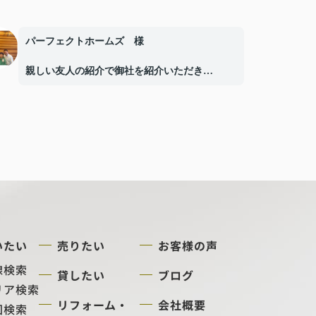
パーフェクトホームズ 様
親しい友人の紹介で御社を紹介いただき
今回は私の難しい持ち家を快く引き受けて下さ
り、私の希望の通り
本当に良い方を紹介いていただき、全てに行き
届いて
本当に感謝しております。
社長様の男気の良さ、社員さんの優しい対応に
満足です。
これからもどうぞよろしくお願い申し上げま
す。
ありがとうございました。
いたい
売りたい
お客様の声
線検索
貸したい
ブログ
リア検索
リフォーム・
会社概要
図検索