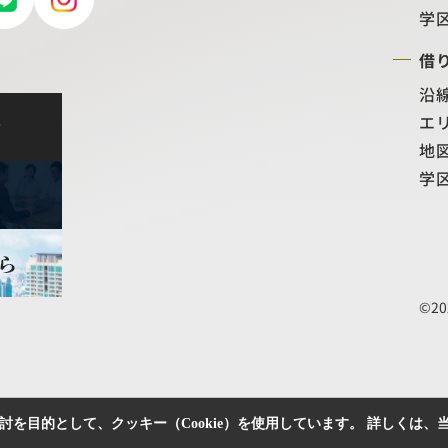
リャオ
学
借
沿
エ
せ
地
学
©20
を目的として、クッキー（Cookie）を使用しています。
詳しくは、