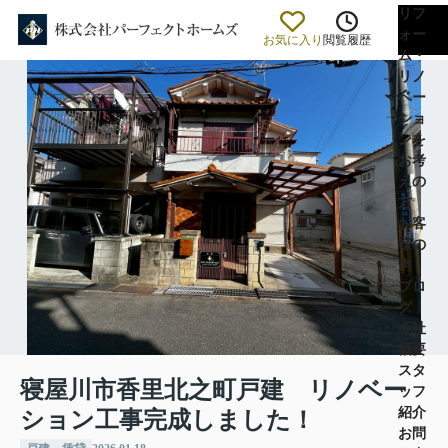
リフ
ォー
お気に入り
閲覧履歴
ム・
リノ
ベー
ショ
ンを
お考
えの
方
お客
様の
声
ブロ
グ
会社
概要
スタ
寝屋川市香里北之町戸建 リノベー
ッフ
紹介
ション工事完成しました！
お問