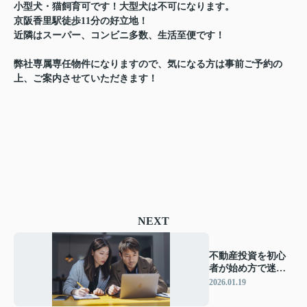
小型犬・猫飼育可です！大型犬は不可になります。
京阪香里駅徒歩11分の好立地！
近隣はスーパー、コンビニ多数、生活至便です！
弊社専属専任物件になりますので、気になる方は事前ご予約の
上、ご案内させていただきます！
NEXT
不動産投資を初心
者が始め方で迷っ
たら？基本と流れ
2026.01.19
をやさしく解説