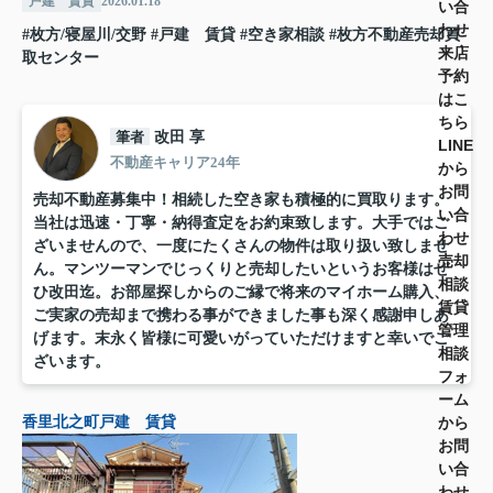
戸建 賃貸
2026.01.18
い合
わせ
#枚方/寝屋川/交野
#戸建 賃貸
#空き家相談
#枚方不動産売却買
来店
取センター
予約
はこ
ちら
筆者
改田 享
LINE
不動産キャリア24年
から
お問
売却不動産募集中！相続した空き家も積極的に買取ります。
い合
当社は迅速・丁寧・納得査定をお約束致します。大手ではご
わせ
ざいませんので、一度にたくさんの物件は取り扱い致しませ
売却
ん。マンツーマンでじっくりと売却したいというお客様はぜ
相談
ひ改田迄。お部屋探しからのご縁で将来のマイホーム購入、
賃貸
ご実家の売却まで携わる事ができました事も深く感謝申しあ
管理
げます。末永く皆様に可愛いがっていただけますと幸いでご
相談
ざいます。
フォ
ーム
から
香里北之町戸建 賃貸
お問
い合
わせ