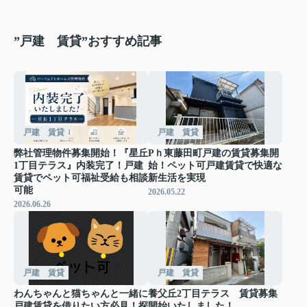
”戸建 賃貸”おすすめ記事
戸建 賃貸
戸建 賃貸
弊社管理物件募集開始！『星丘
Pｈ東藤田町戸建の賃貸募集開
1丁目テラス』内装完了！戸建
始！ペット可戸建賃貸で快適な
賃貸でペット可福祉受給も相談
新生活を実現
可能
2026.05.22
2026.06.26
戸建 賃貸
戸建 賃貸
わんちゃんと猫ちゃんと一緒に
養父丘2丁目テラス 賃貸募集
戸建賃貸を借りたい方必見！探
開始いたしました！