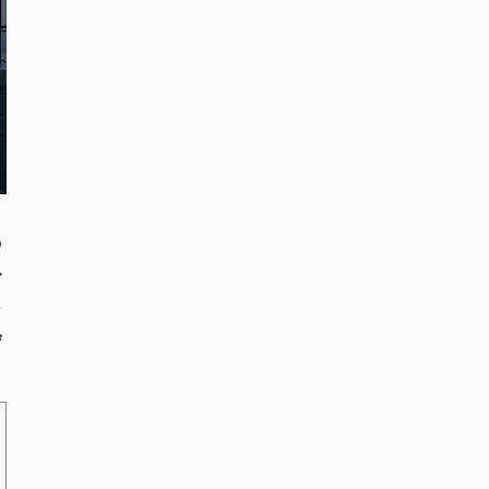
の
で
そ
ぜ