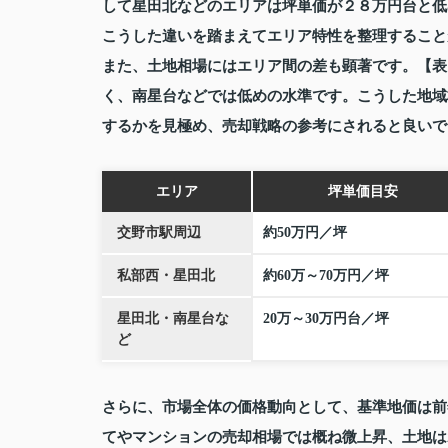
して星田北などのエリアは坪単価が２８万円台と低
こうした違いを踏まえてエリア特性を整理すること
また、土地相場にはエリア間の差も顕著です。【表
く、南星台などでは低めの水準です。こうした地域
するかを見極め、売却戦略の参考にされると良いで
エリア
坪単価目安
交野市駅周辺
約50万円／坪
私部西・星田北
約60万～70万円／坪
星田北・南星台な
20万～30万円台／坪
ど
さらに、市場全体の価格動向として、基準地価は前
てやマンションの売却相場では概ね微上昇、土地は