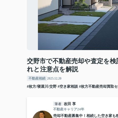
交野市で不動産売却や査定を検
れと注意点を解説
不動産相続
2025.12.20
#枚方/寝屋川/交野
#空き家相談
#枚方不動産売却買取
筆者
改田 享
不動産キャリア24年
売却不動産募集中！相続した空き家も