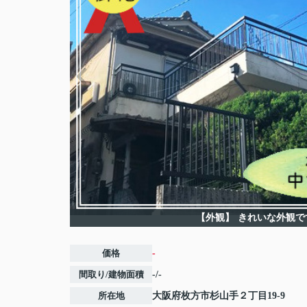
【外観】
きれいな外観で
価格
-
間取り/建物面積
-/-
所在地
大阪府
枚方市
杉山手
２丁目19-9