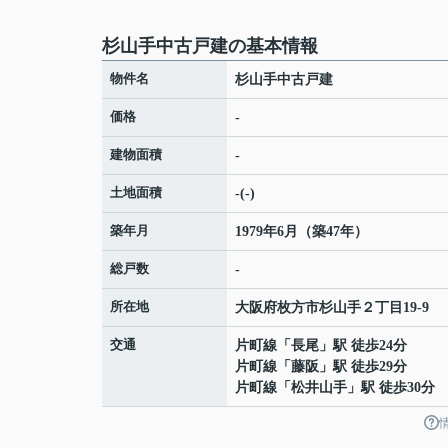
杉山手中古戸建の基本情報
物件名
杉山手中古戸建
価格
-
建物面積
-
土地面積
-(-)
築年月
1979年6月（築47年）
総戸数
-
所在地
大阪府
枚方市
杉山手
２丁目19-9
交通
片町線
「
長尾
」駅 徒歩24分
片町線
「
藤阪
」駅 徒歩29分
片町線
「
松井山手
」駅 徒歩30分