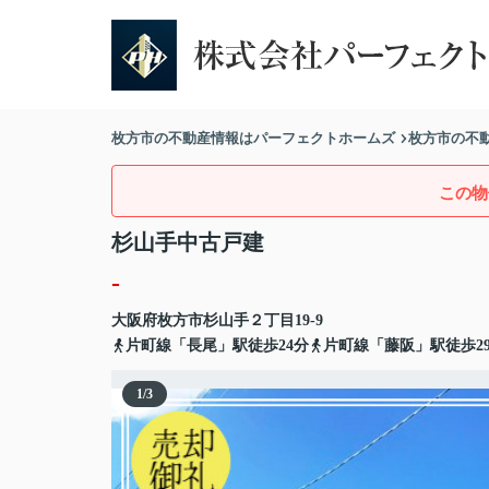
枚方市の不動産情報はパーフェクトホームズ
枚方市の不
この物
杉山手中古戸建
-
大阪府
枚方市
杉山手
２丁目19-9
片町線「長尾」駅徒歩24分
片町線「藤阪」駅徒歩2
1
/
3