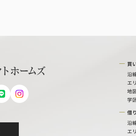
買
沿
エ
地
学
借
沿
エ
せ