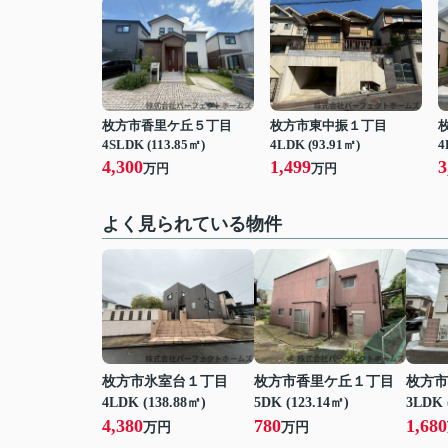
枚方市香里ケ丘５丁目
枚方市東中振１丁目
4SLDK (113.85㎡)
4LDK (93.91㎡)
4
4,300
1,499
3
万円
万円
よく見られている物件
枚方市氷室台１丁目
枚方市香里ケ丘１丁目
枚方市
4LDK (138.88㎡)
5DK (123.14㎡)
3LDK 
4,380
780
1,680
万円
万円