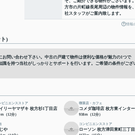
そ、ご紹介できる物件がございます
方市の片町線長尾周辺の物件情報を
社スタッフがご案内致します。
情報
ト)
にお問い合わせ下さい。中古の戸建て物件は便利な価格が魅力の1つで
知識を持つ当社がしっかりとサポートを行います。ご希望の条件がござ
ンビニエンスストア
喫茶店・カフェ
イリーヤマザキ 枚方杉1丁目店
コメダ珈琲店 枚方東インタ
99ｍ（12分）
938ｍ（12分）
肉
コンビニエンスストア
じや
ローソン 枚方津田東町三丁