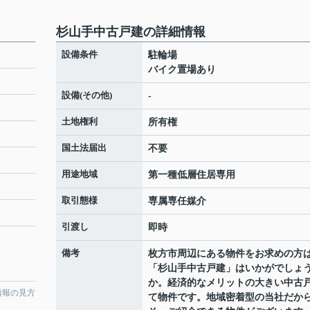
杉山手中古戸建の詳細情報
設備条件
駐輪場
バイク置場あり
設備(その他)
-
土地権利
所有権
国土法届出
不要
用途地域
第一種低層住居専用
取引態様
専属専任媒介
引渡し
即時
備考
枚方市周辺にある物件をお求めの方
「杉山手中古戸建」はいかがでしょ
か。経済的なメリットの大きい中古
情報の見方
て物件です。地域密着型の当社だか