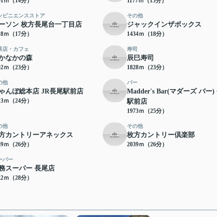
91ｍ（14分）
1177ｍ（15分）
ンビニエンスストア
その他
ーソン 枚方長尾台一丁目店
ジャックインザボックス
18ｍ（17分）
1434ｍ（18分）
茶店・カフェ
寿司
かなかの森
辰巳寿司
92ｍ（23分）
1828ｍ（23分）
の他
バー
ゃんぼ総本店 JR長尾駅前店
Madder's Bar(マダーズ バー
13ｍ（24分）
駅前店
1973ｍ（25分）
の他
その他
方カントリーアネックス
枚方カントリー倶楽部
39ｍ（26分）
2039ｍ（26分）
ーパー
務スーパー 長尾店
22ｍ（28分）