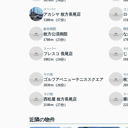
1076ｍ（14分）
10
スーパー
コ
アカシヤ 枚方長尾店
ロ
1300ｍ（17分）
13
総合病院
喫
枚方公済病院
な
1780ｍ（23分）
17
スーパー
そ
フレスコ 長尾店
じ
1902ｍ（24分）
19
その他
そ
ゴルフアベニューテニススクエア
枚
2039ｍ（26分）
20
その他
ス
西松屋 枚方長尾店
業
2140ｍ（27分）
22
近隣の物件