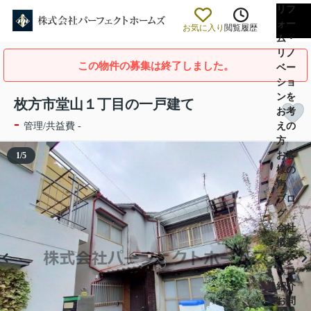
リフ
ォー
お気に入り
閲覧履歴
ム・
リノ
この物件の募集は終了しました。
ベー
ショ
ンを
枚方市堂山１丁目の一戸建て
お考
-
えの
管理/共益費 -
方
お客
1
/
5
様の
声
ブロ
グ
会社
概要
スタ
ッフ
紹介
お問