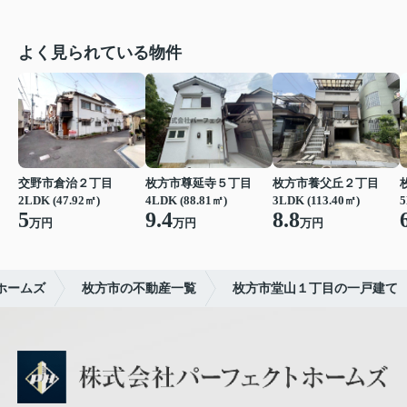
よく見られている物件
交野市倉治２丁目
枚方市尊延寺５丁目
枚方市養父丘２丁目
2LDK (47.92㎡)
4LDK (88.81㎡)
3LDK (113.40㎡)
5
5
9.4
8.8
万円
万円
万円
ホームズ
枚方市の不動産一覧
枚方市堂山１丁目の一戸建て