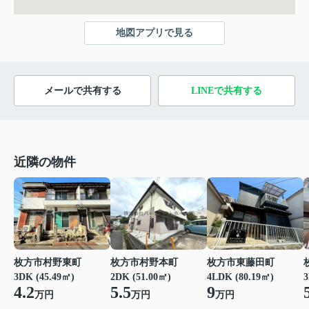
地図アプリで見る
メールで共有する
LINEで共有する
近隣の物件
枚方市村野東町
枚方市村野本町
枚方市東藤田町
3
3DK (45.49㎡)
2DK (51.00㎡)
4LDK (80.19㎡)
4.2
5.5
9
万円
万円
万円