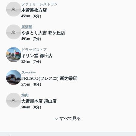
ファミリーレストラン
木曽路枚方店
459ｍ（6分）
居酒屋
やきとり大吉 都ケ丘店
493ｍ（7分）
ドラッグストア
キリン堂 都丘店
524ｍ（7分）
スーパー
FRESCO(フレスコ) 新之栄店
575ｍ（8分）
焼肉
大野屋本店 須山店
584ｍ（8分）
すべて見る