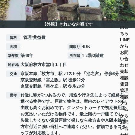
い合
わせ
来店
予約
【外観】きれいな外観です
はこ
ちら
- 管理/共益費 -
賃料
LINE
から
-
4DK
面積
間取り
お問
築48年
1-2階/2階建
築年数
所在階
い合
大阪府
枚方市
堂山
１丁目
わせ
所在地
売却
京阪本線
「
枚方市
」駅 バス10分 「池之宮」 停歩8分
交通
相談
京阪交野線
「
宮之阪
」駅 徒歩22分
賃貸
京阪交野線
「
星ケ丘
」駅 徒歩29分
管理
付近に駅が2つあるので、用途や行き先によって経路を
備考
相談
選べる物件です。戸建て物件は、室内のレイアウトの自
フォ
由度も高くお勧めです。クレジットカードで初期費用を
ーム
お支払いいただける物件です。最上階の一戸建てです。
から
失敗したくない賃貸戸建て探しなら枚方市や京阪本線枚
お問
方市付近に強い当社へご連絡ください。信頼できるスタ
い合
ッフが対応致します。
わせ