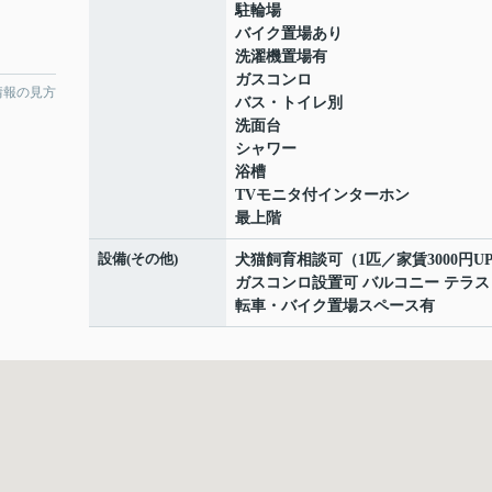
駐輪場
バイク置場あり
洗濯機置場有
ガスコンロ
情報の見方
バス・トイレ別
洗面台
シャワー
浴槽
TVモニタ付インターホン
最上階
設備(その他)
犬猫飼育相談可（1匹／家賃3000円U
ガスコンロ設置可 バルコニー テラス
転車・バイク置場スペース有