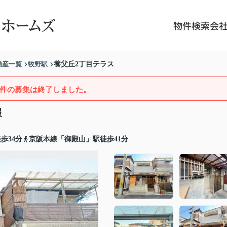
物件検索
会
動産一覧
牧野駅
養父丘2丁目テラス
件の募集は終了しました。
報
歩34分
京阪本線「御殿山」駅徒歩41分