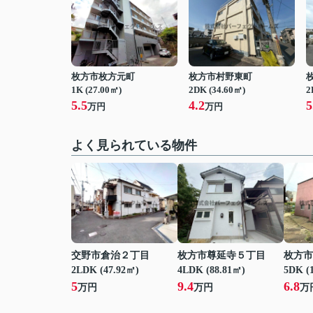
枚方市枚方元町
枚方市村野東町
1K (27.00㎡)
2DK (34.60㎡)
2
5.5
4.2
5
万円
万円
よく見られている物件
交野市倉治２丁目
枚方市尊延寺５丁目
枚方市
2LDK (47.92㎡)
4LDK (88.81㎡)
5DK (
5
9.4
6.8
万円
万円
万