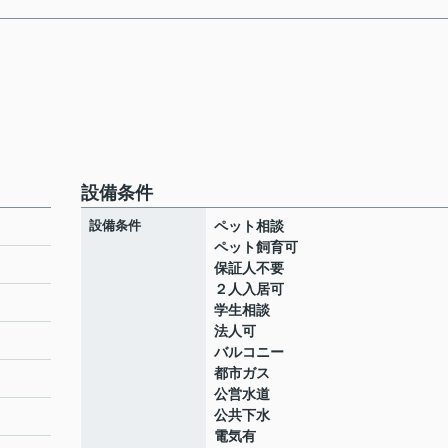
設備条件
設備条件
ペット相談
ペット飼育可
保証人不要
２人入居可
学生相談
法人可
バルコニー
都市ガス
公営水道
公共下水
電気有