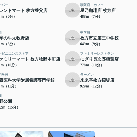
ーパー
喫茶店・カフェ
レンドマート 枚方養父店
星乃珈琲店 枚方店
66ｍ（6分）
488ｍ（7分）
肉
中学校
摩の牛太牧野店
枚方市立第三中学校
10ｍ（8分）
649ｍ（9分）
ンビニエンスストア
ファミリーレストラン
ァミリーマート 枚方牧野本町店
にぎり長次郎楠葉店
65ｍ（10分）
778ｍ（10分）
門学校
ラーメン
西医科大学附属看護専門学校
来来亭枚方招堤店
51ｍ（11分）
929ｍ（12分）
園
野公園
72ｍ（15分）