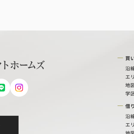
買
沿
エ
地
学
借
沿
エ
せ
地