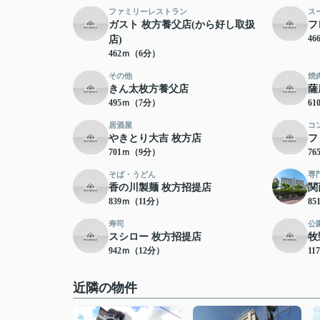
ファミリーレストラン
ス
ガスト 枚方養父店(から好し取扱
フ
4
店)
462ｍ（6分）
その他
焼
きん太枚方養父店
薩
495ｍ（7分）
6
居酒屋
コ
やきとり大吉 枚方店
フ
701ｍ（9分）
7
そば・うどん
専
香の川製麺 枚方招提店
関
839ｍ（11分）
8
寿司
公
スシロー 枚方招提店
牧
942ｍ（12分）
11
近隣の物件