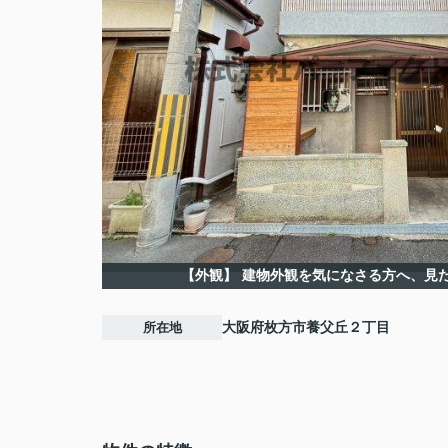
【外観】
建物外観を気になさる方へ、見
所在地
大阪府
枚方市
養父丘
２丁目