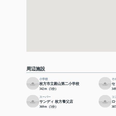
周辺施設
小学校
そ
枚方市立殿山第二小学校
セ
342ｍ（5分）
3
スーパー
コ
サンディ 枚方養父店
ロ
369ｍ（5分）
3