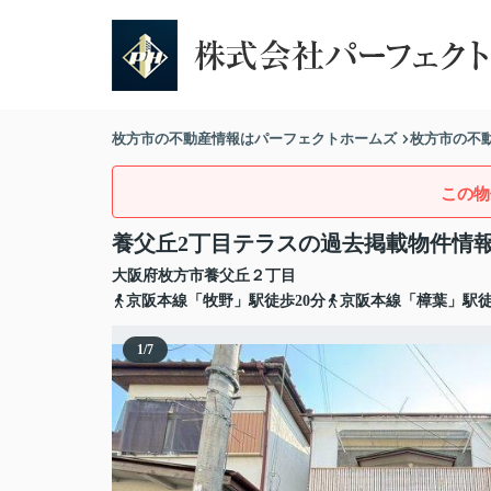
枚方市の不動産情報はパーフェクトホームズ
枚方市の不
この物
養父丘2丁目テラスの過去掲載物件情
大阪府
枚方市
養父丘
２丁目
京阪本線「牧野」駅徒歩20分
京阪本線「樟葉」駅徒
1
/
7