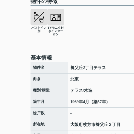
物件の特徴
バストイレ
TVモニタ付
別
きインター
ホン
基本情報
物件名
養父丘2丁目テラス
向き
北東
種別/構造
テラス/木造
築年月
1969年4月（築57年）
総戸数
-
所在地
大阪府
枚方市
養父丘
２丁目