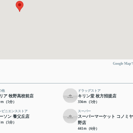
Google Ma
の他
ドラッグストア
リア 牧野高校前店
キリン堂 枚方招提店
49ｍ（5分）
356ｍ（5分）
ンビニエンスストア
スーパー
ーソン 養父丘店
スーパーマーケット コノミヤ
87ｍ（5分）
野店
441ｍ（6分）