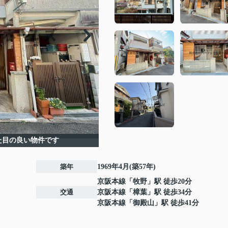
た目の良い物件です
築年
1969年4月(築57年)
京阪本線
「
牧野
」駅 徒歩20分
交通
京阪本線
「
樟葉
」駅 徒歩34分
京阪本線
「
御殿山
」駅 徒歩41分