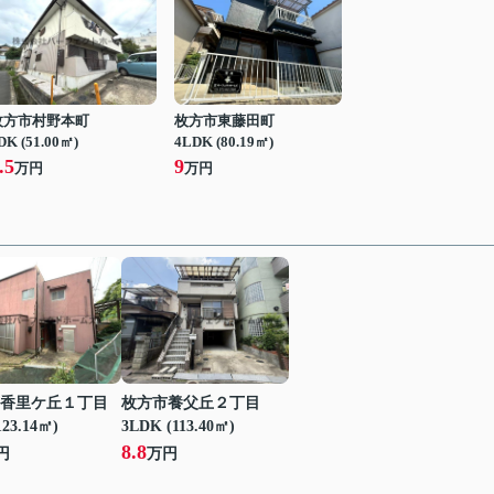
枚方市村野本町
枚方市東藤田町
DK (51.00㎡)
4LDK (80.19㎡)
.5
9
万円
万円
香里ケ丘１丁目
枚方市養父丘２丁目
123.14㎡)
3LDK (113.40㎡)
8.8
円
万円