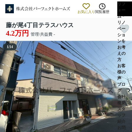
リフ
ォー
お気に入り
閲覧履歴
ム・
リノ
藤が尾4丁目テラスハウス
ベー
4.2万円
管理/共益費 -
ショ
ンを
1
/
14
お考
えの
方
お客
様の
声
ブロ
グ
会社
概要
スタ
ッフ
紹介
お問