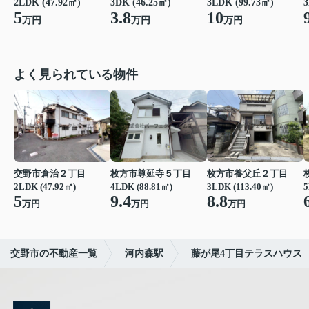
2LDK (47.92㎡)
3DK (46.25㎡)
3LDK (99.73㎡)
3
5
3.8
10
万円
万円
万円
よく見られている物件
交野市倉治２丁目
枚方市尊延寺５丁目
枚方市養父丘２丁目
2LDK (47.92㎡)
4LDK (88.81㎡)
3LDK (113.40㎡)
5
5
9.4
8.8
万円
万円
万円
交野市の不動産一覧
河内森駅
藤が尾4丁目テラスハウス