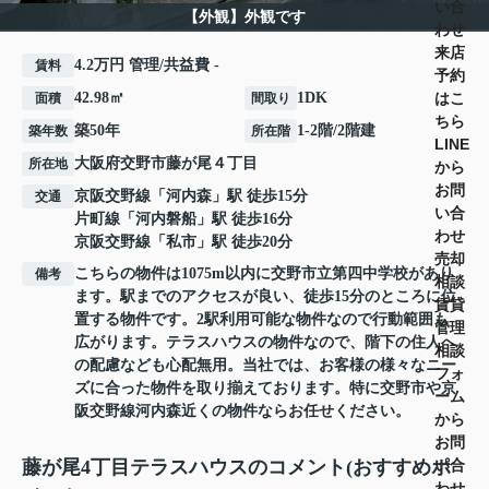
い合
【外観】外観です
わせ
来店
4.2万円 管理/共益費 -
賃料
予約
はこ
42.98㎡
1DK
面積
間取り
ちら
築50年
1-2階/2階建
築年数
所在階
LINE
大阪府
交野市
藤が尾
４丁目
所在地
から
お問
京阪交野線
「
河内森
」駅 徒歩15分
交通
い合
片町線
「
河内磐船
」駅 徒歩16分
わせ
京阪交野線
「
私市
」駅 徒歩20分
売却
こちらの物件は1075m以内に交野市立第四中学校があり
備考
相談
ます。駅までのアクセスが良い、徒歩15分のところに位
賃貸
置する物件です。2駅利用可能な物件なので行動範囲も
管理
広がります。テラスハウスの物件なので、階下の住人へ
相談
の配慮なども心配無用。当社では、お客様の様々なニー
フォ
ズに合った物件を取り揃えております。特に交野市や京
ーム
阪交野線河内森近くの物件ならお任せください。
から
お問
い合
藤が尾4丁目テラスハウスのコメント(おすすめポ
わせ