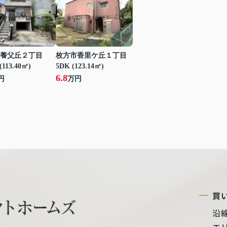
養父丘２丁目
枚方市香里ケ丘１丁目
(113.40㎡)
5DK (123.14㎡)
6.8
円
万円
買
沿