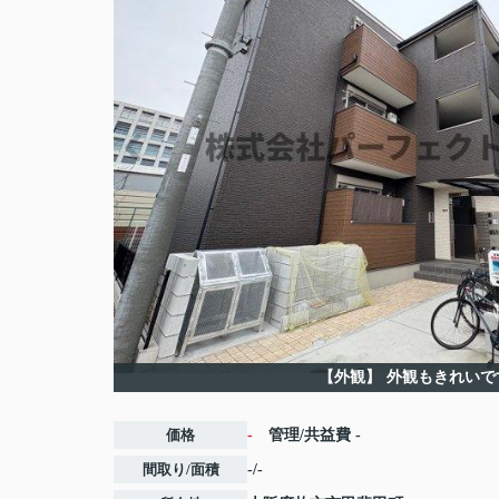
【外観】
外観もきれいで
価格
-
管理/共益費
-
間取り/面積
-/-