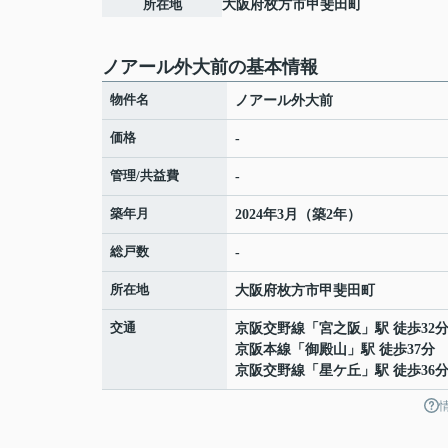
所在地
大阪府
枚方市
甲斐田町
ノアール外大前の基本情報
物件名
ノアール外大前
価格
-
管理/共益費
-
築年月
2024年3月（築2年）
総戸数
-
所在地
大阪府
枚方市
甲斐田町
交通
京阪交野線
「
宮之阪
」駅 徒歩32
京阪本線
「
御殿山
」駅 徒歩37分
京阪交野線
「
星ケ丘
」駅 徒歩36