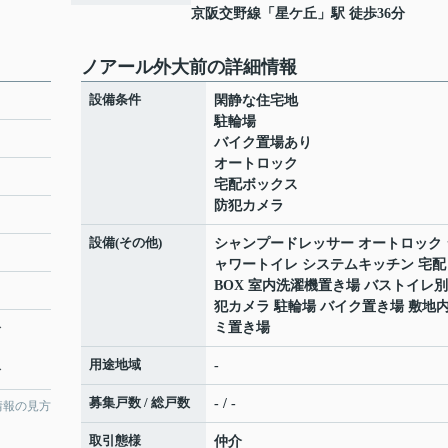
京阪交野線
「
星ケ丘
」駅 徒歩36分
ノアール外大前の詳細情報
設備条件
閑静な住宅地
駐輪場
バイク置場あり
オートロック
宅配ボックス
防犯カメラ
設備(その他)
シャンプードレッサー オートロック 
ャワートイレ システムキッチン 宅配
BOX 室内洗濯機置き場 バストイレ別
犯カメラ 駐輪場 バイク置き場 敷地
ミ置き場
分
用途地域
-
分
募集戸数 / 総戸数
- / -
情報の見方
取引態様
仲介