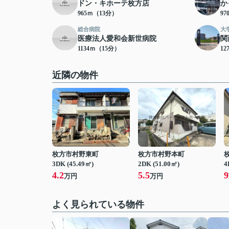
ドン・キホーテ枚方店
か
965ｍ（13分）
9
総合病院
大
医療法人愛和会新世病院
関
1134ｍ（15分）
12
近隣の物件
枚方市村野東町
枚方市村野本町
3DK (45.49㎡)
2DK (51.00㎡)
4
4.2
5.5
9
万円
万円
よく見られている物件