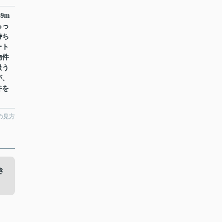
9m
ろっ
持ち
ート
物件
扱う
が、
件を
の見方
き