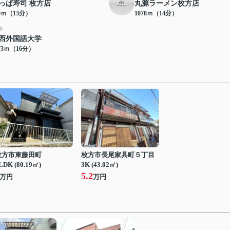
っぱ寿司 枚方店
丸源ラーメン枚方店
70ｍ（13分）
1078ｍ（14分）
学
西外国語大学
73ｍ（16分）
枚方市東藤田町
枚方市長尾家具町５丁目
LDK (80.19㎡)
3K (43.02㎡)
5.2
万円
万円