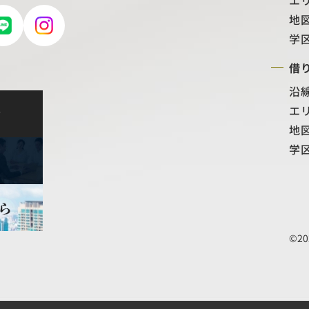
エ
地
学
借
沿
エ
せ
地
学
©20