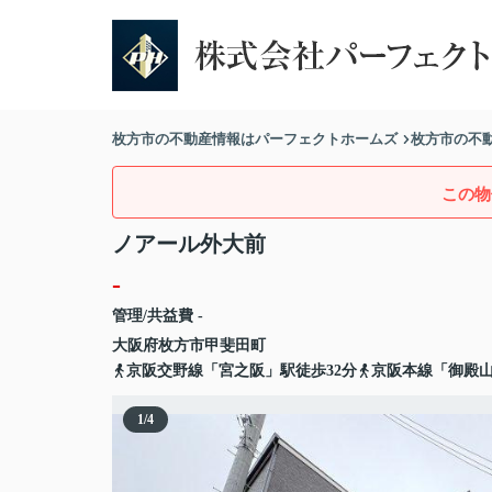
枚方市の不動産情報はパーフェクトホームズ
枚方市の不
この物
ノアール外大前
-
管理/共益費 -
大阪府
枚方市
甲斐田町
京阪交野線「宮之阪」駅徒歩32分
京阪本線「御殿山
1
/
4