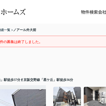
物件検索
会
動産一覧
ノアール外大前
件の募集は終了しました。
」駅徒歩37分
京阪交野線「星ケ丘」駅徒歩36分