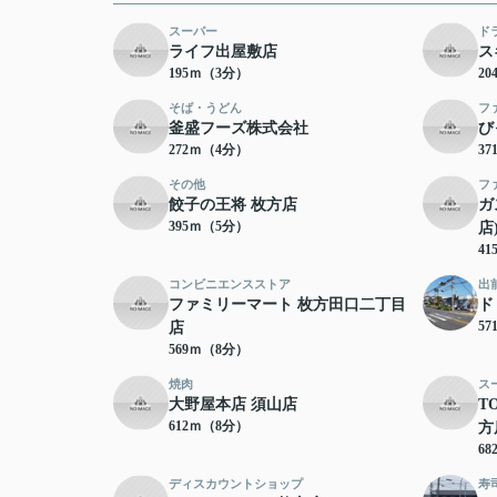
スーパー
ド
ライフ出屋敷店
ス
195ｍ（3分）
2
そば・うどん
フ
釜盛フーズ株式会社
び
272ｍ（4分）
3
その他
フ
餃子の王将 枚方店
ガ
395ｍ（5分）
店
4
コンビニエンスストア
出
ファミリーマート 枚方田口二丁目
ド
5
店
569ｍ（8分）
焼肉
ス
大野屋本店 須山店
T
612ｍ（8分）
方
6
ディスカウントショップ
寿