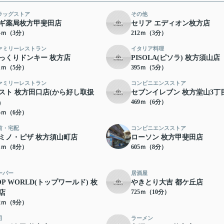
ラッグストア
その他
ギ薬局枚方甲斐田店
セリア エディオン枚方店
04ｍ（3分）
212ｍ（3分）
ァミリーレストラン
イタリア料理
っくりドンキー 枚方店
PISOLA(ピソラ) 枚方須山店
71ｍ（5分）
395ｍ（5分）
ァミリーレストラン
コンビニエンスストア
スト 枚方田口店(から好し取扱
セブンイレブン 枚方堂山3丁
469ｍ（6分）
)
15ｍ（6分）
前・宅配
コンビニエンスストア
ミノ・ピザ 枚方須山町店
ローソン 枚方甲斐田店
71ｍ（8分）
605ｍ（8分）
ーパー
居酒屋
OP WORLD(トップワールド) 枚
やきとり大吉 都ケ丘店
725ｍ（10分）
店
82ｍ（9分）
司
ラーメン