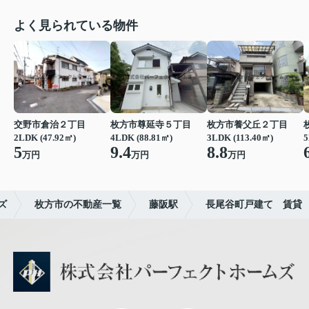
よく見られている物件
交野市倉治２丁目
枚方市尊延寺５丁目
枚方市養父丘２丁目
2LDK (47.92㎡)
4LDK (88.81㎡)
3LDK (113.40㎡)
5
5
9.4
8.8
万円
万円
万円
ズ
枚方市の不動産一覧
藤阪駅
長尾谷町戸建て 賃貸