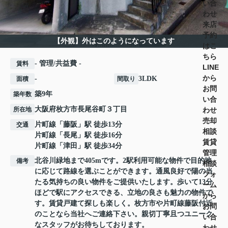
い合
わせ
来店
予約
【外観】外はこのようになっています
はこ
ちら
- 管理/共益費 -
賃料
LINE
から
-
3LDK
面積
間取り
お問
築9年
築年数
い合
大阪府
枚方市
長尾谷町
３丁目
わせ
所在地
売却
片町線
「
藤阪
」駅 徒歩13分
交通
相談
片町線
「
長尾
」駅 徒歩16分
賃貸
片町線
「
津田
」駅 徒歩34分
管理
北谷川緑地まで405mです。2駅利用可能な物件で目的地
備考
相談
に応じて路線を選ぶことができます。通風良好で陽の当
フォ
たる気持ちの良い物件をご提供いたします。歩いて13分
ーム
ほどで駅にアクセスできる、立地の良さも魅力の物件で
から
す。賃貸戸建て探しも楽しく。枚方市や片町線藤阪付近
お問
のことなら当社へご連絡下さい。親切丁寧且つユニーク
い合
なスタッフがお待ちしております。
わせ