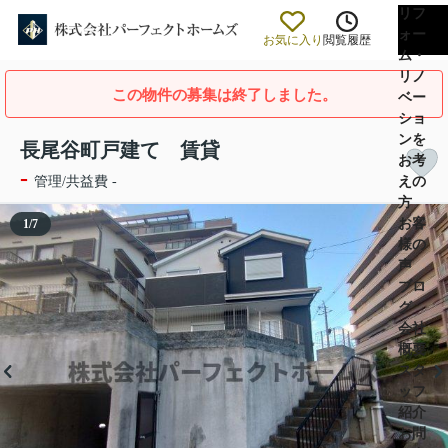
リフ
ォー
お気に入り
閲覧履歴
ム・
リノ
この物件の募集は終了しました。
ベー
ショ
ンを
長尾谷町戸建て 賃貸
お考
-
えの
管理/共益費 -
方
お客
1
/
7
様の
声
ブロ
グ
会社
概要
スタ
ッフ
紹介
お問