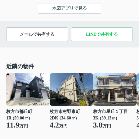
地図アプリで見る
メールで共有する
LINEで共有する
近隣の物件
枚方市都丘町
枚方市村野東町
枚方市星丘１丁目
1R (59.00㎡)
2DK (34.60㎡)
3K (39.13㎡)
3
11.9
4.2
3.8
万円
万円
万円