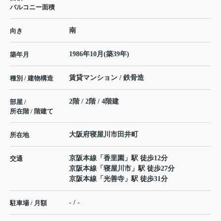
バルコニー面積
南
向き
1986年10月(築39年)
築年月
賃貸マンション / 鉄骨造
種別 / 建物構造
2階 / 2階 / 4階建
部屋 /
所在階 / 階建て
大阪府
寝屋川市
田井町
所在地
京阪本線
「
香里園
」駅 徒歩12分
交通
京阪本線
「
寝屋川市
」駅 徒歩27分
京阪本線
「
光善寺
」駅 徒歩31分
- / -
駐車場 / 月額