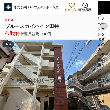
リフ
ォー
お気に入り
閲覧履歴
ム・
リノ
NEW
ベー
ブルースカイハイツ田井
ショ
4.8
万円
管理/共益費 5,000円
ンを
お考
えの
1
/
36
方
お客
様の
声
ブロ
グ
会社
概要
スタ
ッフ
紹介
お問