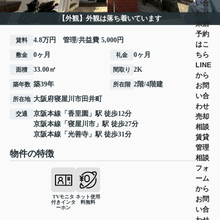
い合
わせ
【外観】外観は落ち着いています
来店
予約
4.8万円 管理/共益費 5,000円
賃料
はこ
ちら
0ヶ月
0ヶ月
敷金
礼金
LINE
33.00㎡
2K
面積
間取り
から
築39年
2階/4階建
築年数
所在階
お問
い合
大阪府
寝屋川市
田井町
所在地
わせ
京阪本線
「
香里園
」駅 徒歩12分
交通
売却
京阪本線
「
寝屋川市
」駅 徒歩27分
相談
京阪本線
「
光善寺
」駅 徒歩31分
賃貸
管理
物件の特徴
相談
フォ
ーム
から
TVモニタ
ネット使用
お問
付きインタ
料無料
ーホン
い合
わせ