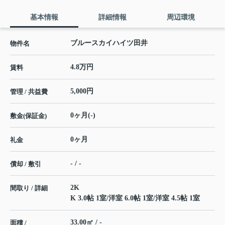
基本情報
詳細情報
周辺環境
ブルースカイハイツ田井
物件名
4.8万円
賃料
5,000円
管理 / 共益費
0ヶ月(-)
敷金(保証金)
0ヶ月
礼金
- / -
償却 / 敷引
2K
間取り / 詳細
K 3.0帖 1室
/
洋室 6.0帖 1室
/
洋室 4.5帖 1室
33.00㎡ / -
面積 /