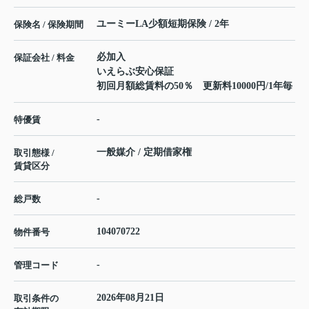
ユーミーLA少額短期保険 / 2年
保険名 / 保険期間
必加入
保証会社 / 料金
いえらぶ安心保証
初回月額総賃料の50％ 更新料10000円/1年毎
-
特優賃
一般媒介 / 定期借家権
取引態様 /
賃貸区分
-
総戸数
104070722
物件番号
-
管理コード
2026年08月21日
取引条件の