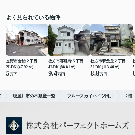
よく見られている物件
交野市倉治２丁目
枚方市尊延寺５丁目
枚方市養父丘２丁目
2LDK (47.92㎡)
4LDK (88.81㎡)
3LDK (113.40㎡)
5
5
9.4
8.8
万円
万円
万円
ズ
寝屋川市の不動産一覧
ブルースカイハイツ田井
2階