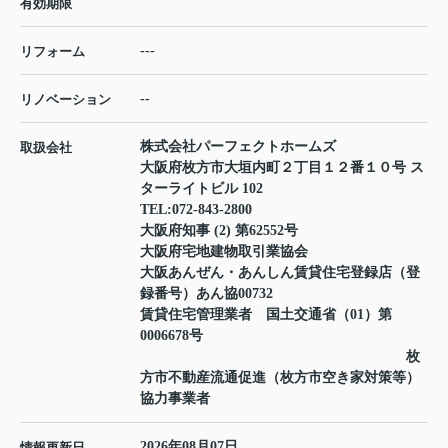
有効期限
---
リフォーム
--
リノベーション
株式会社パーフェクトホームズ
取扱会社
大阪府枚方市大垣内町２丁目１２番１０号 ス
ターライトビル 102
TEL:
072-843-2800
大阪府知事 (2) 第62552号
大阪府宅地建物取引業協会
大阪あんぜん・あんしん賃貸住宅登録店（登
録番号）あん協00732
賃貸住宅管理業者 国土交通省（01）第
0006678号
枚
方市不動産流通促進（枚方市空き家対策等）
協力事業者
2026年08月07日
情報更新日