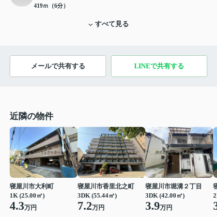
419ｍ（6分）
すべて見る
メールで共有する
LINEで共有する
近隣の物件
寝屋川市大利町
寝屋川市香里北之町
寝屋川市堀溝２丁目
1K (25.00㎡)
3DK (55.44㎡)
3DK (42.00㎡)
2
4.3
7.2
3.9
万円
万円
万円