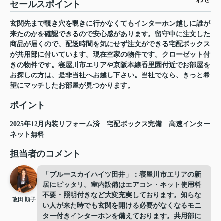
セールスポイント
玄関先まで覗き穴を覗きに行かなくてもインターホン越しに誰が
来たのかを確認できるので安心感があります。留守中に注文した
商品が届くので、配送時間を気にせず注文ができる宅配ボックス
が共用部に付いています。現在空家の物件です。クローゼット付
きの物件です。寝屋川市エリアや京阪本線香里園付近でお部屋を
お探しの方は、是非当社へお越し下さい。当社でなら、きっと希
望にマッチしたお部屋が見つかります。
ポイント
2025年12月内装リフォーム済
宅配ボックス完備
高速インター
ネット無料
担当者のコメント
「ブルースカイハイツ田井」：寝屋川市エリアの新
居にピッタリ。室内設備はエアコン・ネット使用料
不要・照明付きなど大変充実しております。知らな
改田 順子
い人が来た時でも玄関を開ける必要がなくなるモニ
ター付きインターホンを備えております。共用部に