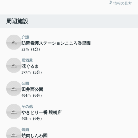
情報の見方
周辺施設
介護
訪問看護ステーションこころ香里園
22ｍ（1分）
居酒屋
花ぐるま
377ｍ（5分）
公園
田井西公園
404ｍ（6分）
その他
やきとり一番 境橋店
408ｍ（6分）
焼肉
焼肉しんわ園