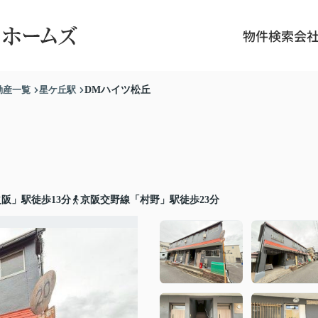
物件検索
会
動産一覧
星ケ丘駅
DMハイツ松丘
阪」駅徒歩13分
京阪交野線「村野」駅徒歩23分