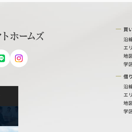
買
沿
エ
地
学
借
沿
エ
せ
地
学