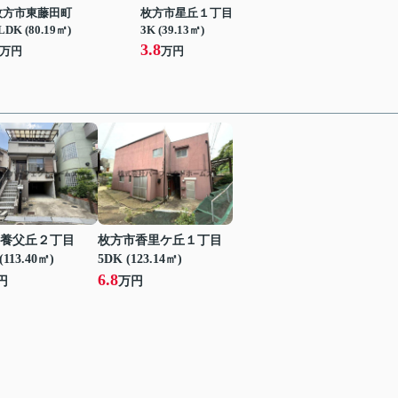
枚方市東藤田町
枚方市星丘１丁目
LDK (80.19㎡)
3K (39.13㎡)
3.8
万円
万円
養父丘２丁目
枚方市香里ケ丘１丁目
(113.40㎡)
5DK (123.14㎡)
6.8
円
万円