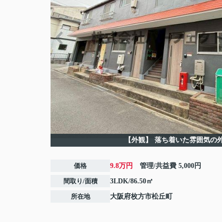
【外観】
落ち着いた雰囲気の
価格
9.8万円
管理/共益費
5,000円
間取り/面積
3LDK/86.50㎡
所在地
大阪府
枚方市
松丘町