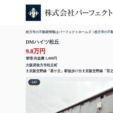
枚方市の不動産情報はパーフェクトホームズ
枚方市の不
DMハイツ松丘
9.8万円
管理/共益費 5,000円
大阪府
枚方市
松丘町
京阪交野線「星ケ丘」駅徒歩17分
京阪交野線「宮之
1
/
47