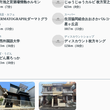
方池之宮酒場情熱ホルモン
じゅうじゅうカルビ 枚方宮
49ｍ（7分）
623ｍ（8分）
茶店・カフェ
スーパー
ERMATOGRAPH(ダーマトグラ
生活協同組合おおさかパルコ
)
星ヶ丘店
63ｍ（13分）
1017ｍ（13分）
学
ディスカウントショップ
西外国語大学
ディスカウント枚方キング
03ｍ（16分）
1256ｍ（16分）
ば・うどん
どん屋ろっか
63ｍ（18分）