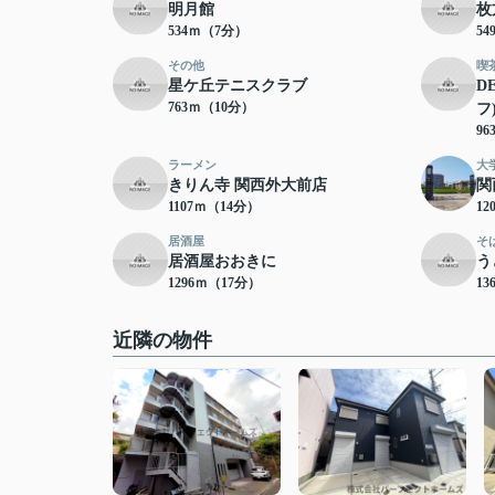
明月館
枚
534ｍ（7分）
5
その他
喫
星ケ丘テニスクラブ
D
763ｍ（10分）
フ
9
ラーメン
大
きりん寺 関西外大前店
関
1107ｍ（14分）
12
居酒屋
そ
居酒屋おおきに
う
1296ｍ（17分）
13
近隣の物件