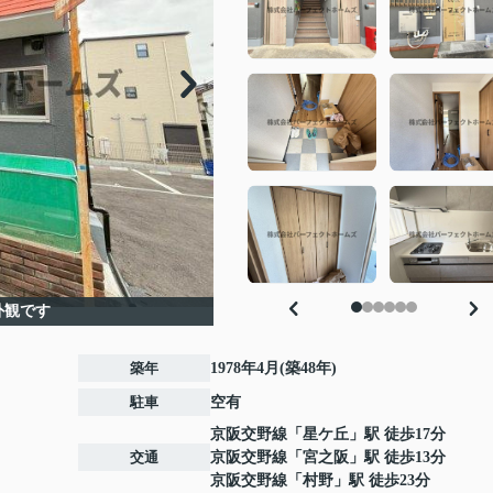
外観です
築年
1978年4月(築48年)
駐車
空有
京阪交野線
「
星ケ丘
」駅 徒歩17分
交通
京阪交野線
「
宮之阪
」駅 徒歩13分
京阪交野線
「
村野
」駅 徒歩23分