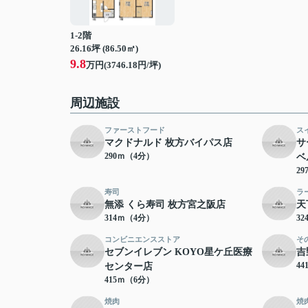
1-2階
26.16坪 (86.50㎡)
9.8
万円(3746.18円/坪)
周辺施設
ファーストフード
ス
マクドナルド 枚方バイパス店
サ
290ｍ（4分）
ベ
2
寿司
ラ
無添 くら寿司 枚方宮之阪店
天
314ｍ（4分）
3
コンビニエンスストア
そ
セブンイレブン KOYO星ケ丘医療
吉
4
センター店
415ｍ（6分）
焼肉
焼