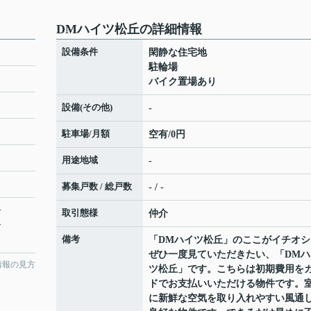
DMハイツ松丘の詳細情報
設備条件
閑静な住宅地
駐輪場
バイク置場あり
設備(その他)
-
駐車場/月額
空有/0円
用途地域
-
募集戸数 / 総戸数
- / -
分
取引態様
仲介
分
備考
「DMハイツ松丘」のここがイチオシ
ぜひ一度見ていただきたい、「DMハ
情報の見方
ツ松丘」です。こちらは初期費用を
ドでお支払いいただける物件です。
に新鮮な空気を取り入れやすい風通