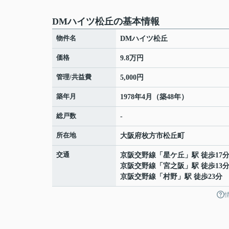
DMハイツ松丘の基本情報
物件名
DMハイツ松丘
価格
9.8万円
管理/共益費
5,000円
築年月
1978年4月（築48年）
総戸数
-
所在地
大阪府
枚方市
松丘町
交通
京阪交野線
「
星ケ丘
」駅 徒歩17
京阪交野線
「
宮之阪
」駅 徒歩13
京阪交野線
「
村野
」駅 徒歩23分