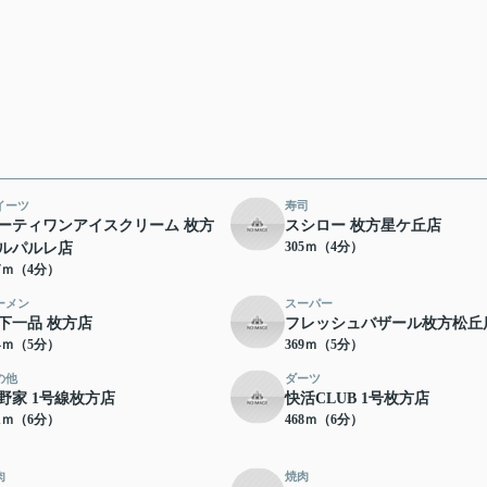
イーツ
寿司
ーティワンアイスクリーム 枚方
スシロー 枚方星ケ丘店
305ｍ（4分）
ルパルレ店
97ｍ（4分）
ーメン
スーパー
下一品 枚方店
フレッシュバザール枚方松丘
24ｍ（5分）
369ｍ（5分）
の他
ダーツ
野家 1号線枚方店
快活CLUB 1号枚方店
41ｍ（6分）
468ｍ（6分）
肉
焼肉