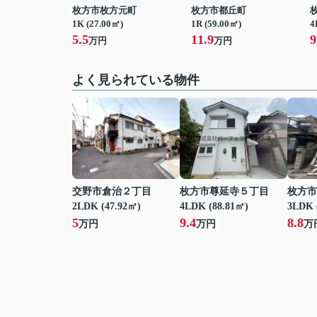
枚方市枚方元町
枚方市都丘町
1K (27.00㎡)
1R (59.00㎡)
4
5.5
11.9
9
万円
万円
よく見られている物件
交野市倉治２丁目
枚方市尊延寺５丁目
枚方市
2LDK (47.92㎡)
4LDK (88.81㎡)
3LDK 
5
9.4
8.8
万円
万円
万