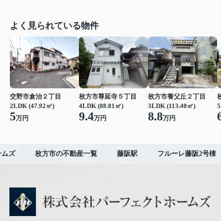
よく見られている物件
交野市倉治２丁目
枚方市尊延寺５丁目
枚方市養父丘２丁目
2LDK (47.92㎡)
4LDK (88.81㎡)
3LDK (113.40㎡)
5
5
9.4
8.8
万円
万円
万円
ームズ
枚方市の不動産一覧
藤阪駅
フルーレ藤阪2号棟