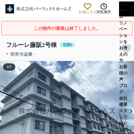
リフ
ォー
お気に入り
閲覧履歴
ム・
リノ
この物件の募集は終了しました。
ベー
ショ
ンを
フルーレ藤阪2号棟
空室0
お考
-
えの
管理/共益費 -
方
お客
1
/
7
様の
声
ブロ
グ
会社
概要
スタ
ッフ
紹介
お問