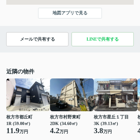
地図アプリで見る
メールで共有する
LINEで共有する
近隣の物件
枚方市都丘町
枚方市村野東町
枚方市星丘１丁目
1R (59.00㎡)
2DK (34.60㎡)
3K (39.13㎡)
3
11.9
4.2
3.8
万円
万円
万円