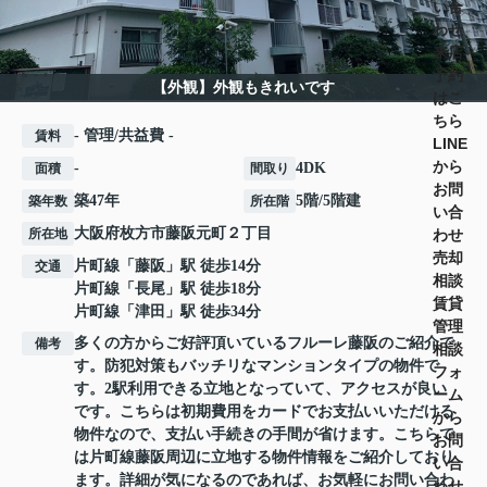
い合
わせ
来店
予約
【外観】外観もきれいです
はこ
ちら
- 管理/共益費 -
賃料
LINE
から
-
4DK
面積
間取り
お問
築47年
5階/5階建
築年数
所在階
い合
大阪府
枚方市
藤阪元町
２丁目
わせ
所在地
売却
片町線
「
藤阪
」駅 徒歩14分
交通
相談
片町線
「
長尾
」駅 徒歩18分
賃貸
片町線
「
津田
」駅 徒歩34分
管理
多くの方からご好評頂いているフルーレ藤阪のご紹介で
備考
相談
す。防犯対策もバッチリなマンションタイプの物件で
フォ
す。2駅利用できる立地となっていて、アクセスが良い
ーム
です。こちらは初期費用をカードでお支払いいただける
から
物件なので、支払い手続きの手間が省けます。こちらで
お問
は片町線藤阪周辺に立地する物件情報をご紹介しており
い合
ます。詳細が気になるのであれば、お気軽にお問い合わ
わせ