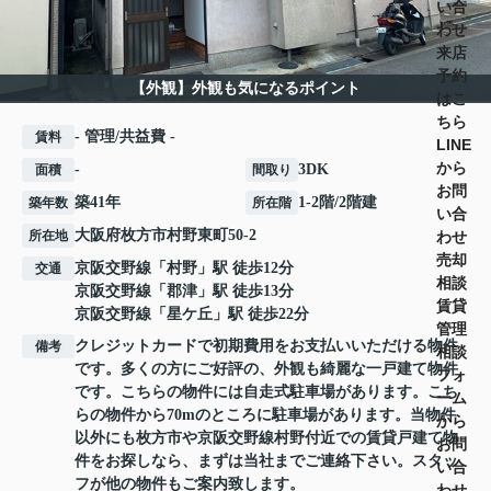
い合
わせ
来店
予約
【外観】外観も気になるポイント
はこ
ちら
- 管理/共益費 -
賃料
LINE
から
-
3DK
面積
間取り
お問
築41年
1-2階/2階建
築年数
所在階
い合
大阪府
枚方市
村野東町
50-2
わせ
所在地
売却
京阪交野線
「
村野
」駅 徒歩12分
交通
相談
京阪交野線
「
郡津
」駅 徒歩13分
賃貸
京阪交野線
「
星ケ丘
」駅 徒歩22分
管理
クレジットカードで初期費用をお支払いいただける物件
備考
相談
です。多くの方にご好評の、外観も綺麗な一戸建て物件
フォ
です。こちらの物件には自走式駐車場があります。こち
ーム
らの物件から70mのところに駐車場があります。当物件
から
以外にも枚方市や京阪交野線村野付近での賃貸戸建て物
お問
件をお探しなら、まずは当社までご連絡下さい。スタッ
い合
フが他の物件もご案内致します。
わせ