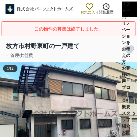
リフ
ォー
お気に入り
閲覧履歴
ム・
リノ
この物件の募集は終了しました。
ベー
ショ
ンを
枚方市村野東町の一戸建て
お考
-
えの
管理/共益費 -
方
お客
1
/
12
様の
声
ブロ
グ
会社
概要
スタ
ッフ
紹介
お問