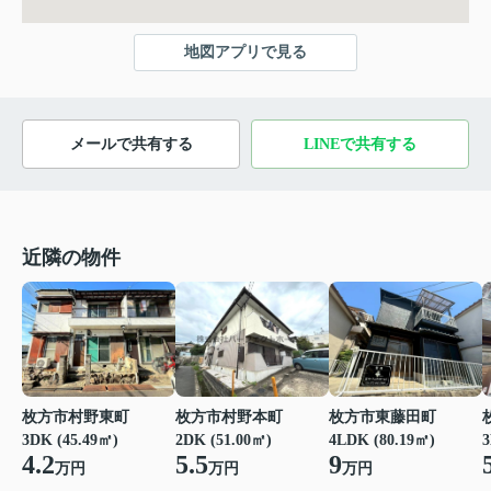
地図アプリで見る
メールで共有する
LINEで共有する
近隣の物件
枚方市村野東町
枚方市村野本町
枚方市東藤田町
3
3DK (45.49㎡)
2DK (51.00㎡)
4LDK (80.19㎡)
4.2
5.5
9
万円
万円
万円