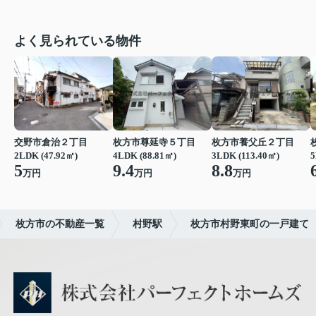
よく見られている物件
交野市倉治２丁目
枚方市尊延寺５丁目
枚方市養父丘２丁目
2LDK (47.92㎡)
4LDK (88.81㎡)
3LDK (113.40㎡)
5
5
9.4
8.8
万円
万円
万円
枚方市の不動産一覧
村野駅
枚方市村野東町の一戸建て