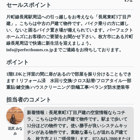
セールスポイント
片町線長尾駅周辺への引っ越しをお考えなら「長尾東町3丁目戸
建」。こちらは中古の戸建て物件です。バイク乗りの方に嬉し
い、ないと困るバイク置き場が備えられています。パーフェクト
ホームズにお客様のご要望をお聞かせ下さい。枚方市にある片町
線長尾周辺で快適に新生活を迎えましょう。
info@perfecthomes.co.jpまでご連絡をお待ちしております。
ポイント
1階LDKと洋室の間に扉があるので部屋を振り分けることもでき
ます！リフォーム済
水回り交換/クロス貼替/フロアタイル一部
重貼/鍵交換/ハウスクリーニング/防蟻工事/ベランダ防水塗装等
担当者のコメント
新着情報：長尾東町3丁目戸建の空室情報ならコチ
ラ。こちらは中古の戸建て物件です。駅まで歩いて
12分ほどの物件です。使い勝手が良いシステムキッ
花尻 みな
チンがある物件です。素敵な暮らしが送れる戸建て
み
を、枚方市よりご提供致します。072-843-2800または