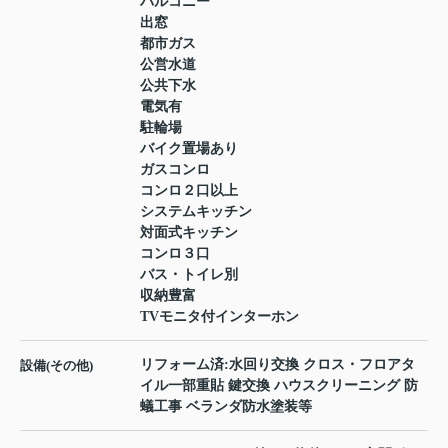
バルコニー
出窓
都市ガス
公営水道
公共下水
電気有
駐輪場
バイク置場あり
ガスコンロ
コンロ２口以上
システムキッチン
対面式キッチン
コンロ３口
バス・トイレ別
収納豊富
TVモニタ付インターホン
リフォーム済:水回り交換 クロス・フロアタ
設備(その他)
イル一部重貼 鍵交換 ハウスクリーニング 防
蟻工事 ベランダ防水塗装等