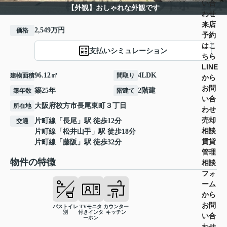
い合
【外観】おしゃれな外観です
わせ
来店
2,549万円
価格
予約
はこ
支払いシミュレーション
ちら
LINE
96.12㎡
4LDK
建物面積
間取り
から
お問
築25年
2階建
築年数
階建て
い合
大阪府
枚方市
長尾東町
３丁目
所在地
わせ
売却
片町線
「
長尾
」駅 徒歩12分
交通
相談
片町線
「
松井山手
」駅 徒歩18分
賃貸
片町線
「
藤阪
」駅 徒歩32分
管理
物件の特徴
相談
フォ
ーム
から
お問
バストイレ
TVモニタ
カウンター
別
付きインタ
キッチン
い合
ーホン
わせ