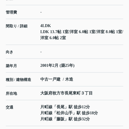
-
管理費
4LDK
間取り / 詳細
LDK 13.7帖 1室
/
洋室 6.0帖 1室
/
洋室 8.0帖 1室
/
洋室 6.0帖 2室
-
向き
2001年2月 (築25年)
築年月
中古一戸建 / 木造
種別 / 建物構造
大阪府
枚方市
長尾東町
３丁目
所在地
片町線
「
長尾
」駅 徒歩12分
交通
片町線
「
松井山手
」駅 徒歩18分
片町線
「
藤阪
」駅 徒歩32分