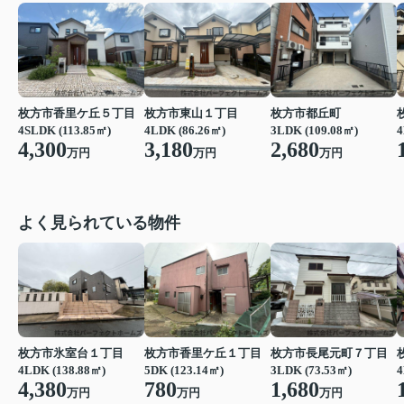
枚方市香里ケ丘５丁目
枚方市東山１丁目
枚方市都丘町
4SLDK (113.85㎡)
4LDK (86.26㎡)
3LDK (109.08㎡)
4
4,300
3,180
2,680
万円
万円
万円
よく見られている物件
枚方市氷室台１丁目
枚方市香里ケ丘１丁目
枚方市長尾元町７丁目
4
4LDK (138.88㎡)
5DK (123.14㎡)
3LDK (73.53㎡)
4,380
780
1,680
万円
万円
万円