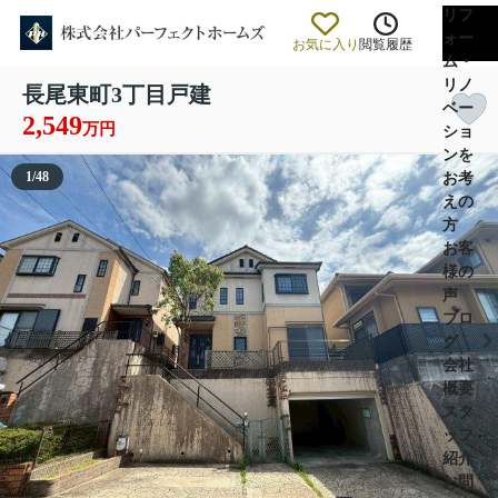
リフ
ォー
お気に入り
閲覧履歴
ム・
リノ
長尾東町3丁目戸建
ベー
2,549
万円
ショ
ンを
1
/
48
お考
えの
方
お客
様の
声
ブロ
グ
会社
概要
スタ
ッフ
紹介
お問