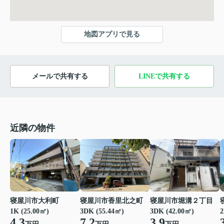
地図アプリで見る
メールで共有する
LINEで共有する
近隣の物件
寝屋川市大利町
寝屋川市香里北之町
寝屋川市堀溝２丁目
1K (25.00㎡)
3DK (55.44㎡)
3DK (42.00㎡)
2
4.3
7.2
3.9