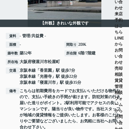
い合
わせ
来店
予約
【外観】きれいな外観です
はこ
ちら
- 管理/共益費 -
賃料
LINE
から
-
2DK
面積
間取り
お問
築52年
6階/7階建
築年数
所在階
い合
大阪府
寝屋川市
松屋町
わせ
所在地
売却
京阪本線
「
香里園
」駅 徒歩7分
交通
相談
京阪本線
「
光善寺
」駅 徒歩22分
賃貸
京阪本線
「
寝屋川市
」駅 徒歩35分
管理
こちらは初期費用をカードでお支払いいただける物件な
備考
相談
ので、支払い手続きの手間が省けます。防犯対策の行き
フォ
届いた造りがポイント。2駅利用可能でアクセスの良い
ーム
マンションです。陽当りが良い物件です。当社スタッフ
から
が地域の賃貸情報をご提供いたします。お客様のこだわ
お問
りやご要望などございましたら、お気軽に当社へお問い
い合
合わせ下さい。
わせ