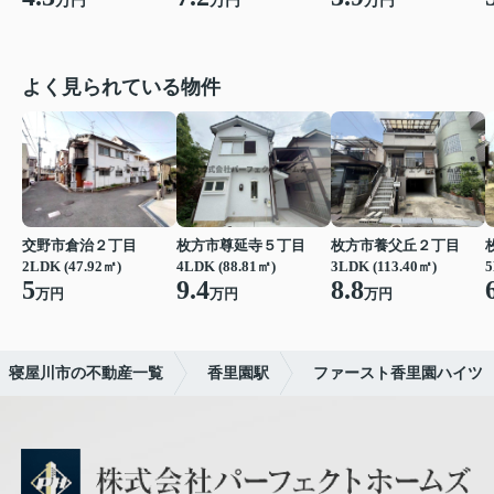
万円
万円
万円
よく見られている物件
交野市倉治２丁目
枚方市尊延寺５丁目
枚方市養父丘２丁目
2LDK (47.92㎡)
4LDK (88.81㎡)
3LDK (113.40㎡)
5
5
9.4
8.8
万円
万円
万円
寝屋川市の不動産一覧
香里園駅
ファースト香里園ハイツ