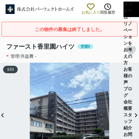
リフ
ォー
お気に入り
閲覧履歴
ム・
リノ
この物件の募集は終了しました。
ベー
ショ
ンを
ファースト香里園ハイツ
空室0
お考
-
えの
管理/共益費 -
方
お客
1
/
13
様の
声
ブロ
グ
会社
概要
スタ
ッフ
紹介
お問