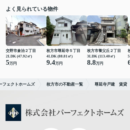
よく見られている物件
交野市倉治２丁目
枚方市尊延寺５丁目
枚方市養父丘２丁目
2LDK (47.92㎡)
4LDK (88.81㎡)
3LDK (113.40㎡)
5
5
9.4
8.8
万円
万円
万円
ーフェクトホームズ
枚方市の不動産一覧
尊延寺戸建 賃貸