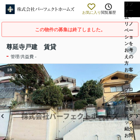
リフ
ォー
お気に入り
閲覧履歴
ム・
リノ
この物件の募集は終了しました。
ベー
ショ
ンを
尊延寺戸建 賃貸
お考
-
えの
管理/共益費 -
方
お客
1
/
9
様の
声
ブロ
グ
会社
概要
スタ
ッフ
紹介
お問