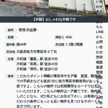
い合
わせ
来店
予約
【外観】おしゃれな外観です
はこ
ちら
- 管理/共益費 -
賃料
LINE
から
-
4DK
面積
間取り
お問
築46年
1-2階/2階建
築年数
所在階
い合
大阪府
枚方市
尊延寺
４丁目
わせ
所在地
売却
片町線
「
藤阪
」駅 徒歩39分
交通
相談
片町線
「
長尾
」駅 徒歩43分
賃貸
片町線
「
津田
」駅 徒歩55分
管理
こだわりポイント満載の尊延寺中古戸建 賃貸。郵便局
備考
相談
での手続きなども徒歩7分に枚方尊延寺郵便局があって
フォ
楽ですよ。こちらの物件では初期費用をカードでお支払
ーム
いいただけます。こちらの物件は一戸建てです。物件探
から
しのことなら、ぜひ私どもにお任せ下さい。お客様のこ
お問
だわりの条件にもっとも近い物件を見つけるサポートを
い合
全力で行います。
わせ