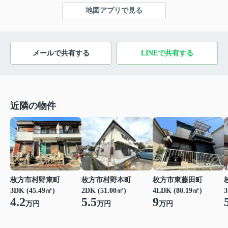
地図アプリで見る
メールで共有する
LINEで共有する
近隣の物件
枚方市村野東町
枚方市村野本町
枚方市東藤田町
3
3DK (45.49㎡)
2DK (51.00㎡)
4LDK (80.19㎡)
4.2
5.5
9
万円
万円
万円