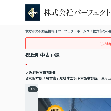
枚方市の不動産情報はパーフェクトホームズ
枚方市の不
この物
都丘町中古戸建
-
大阪府
枚方市
都丘町
京阪本線「枚方市」駅徒歩27分
京阪交野線「星ケ丘
1
/
3