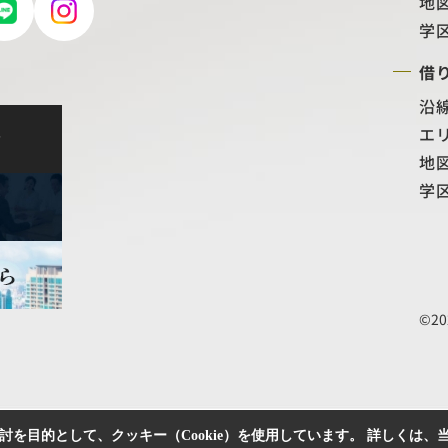
地
学
借
沿
エ
せ
地
学
©20
を目的として、クッキー（Cookie）を使用しています。
詳しくは、