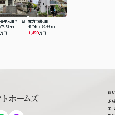
長尾元町７丁目
枚方市藤田町
(73.53㎡)
4LDK (102.66㎡)
1,450
万円
万円
買
沿
エ