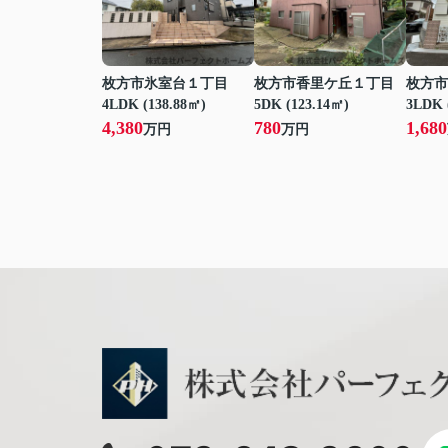
枚方市氷室台１丁目
枚方市香里ケ丘１丁目
枚方市
4LDK (138.88㎡)
5DK (123.14㎡)
3LDK 
4,380
780
1,680
万円
万円