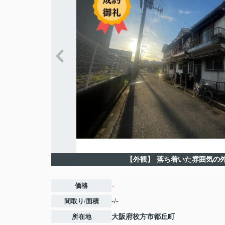
【外観】
落ち着いた雰囲気の
価格
-
間取り/面積
-/-
所在地
大阪府
枚方市
都丘町