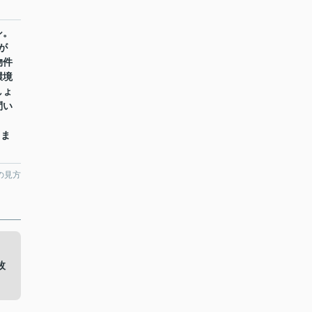
シ。
が
物件
環境
しょ
問い
しま
。
の見方
枚