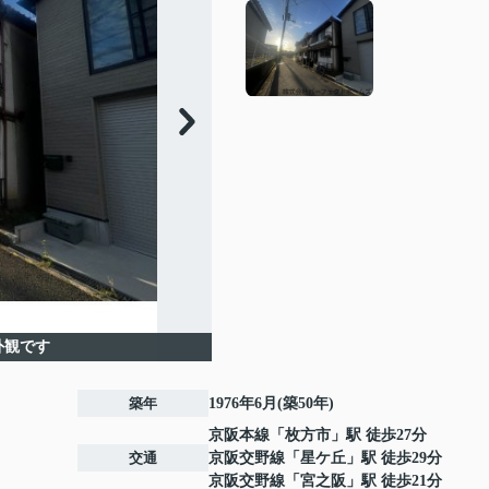
外観です
築年
1976年6月(築50年)
京阪本線
「
枚方市
」駅 徒歩27分
交通
京阪交野線
「
星ケ丘
」駅 徒歩29分
京阪交野線
「
宮之阪
」駅 徒歩21分