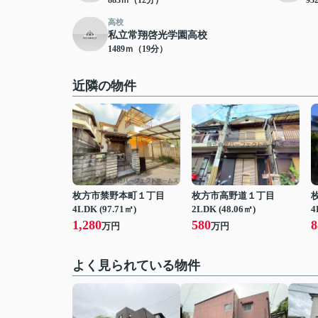
883ｍ（12分）
9
高校
私立常翔啓光学園高校
1489ｍ（19分）
近隣の物件
枚方市禁野本町１丁目
枚方市高野道１丁目
4LDK (97.71㎡)
2LDK (48.06㎡)
4
1,280
580
8
万円
万円
よく見られている物件