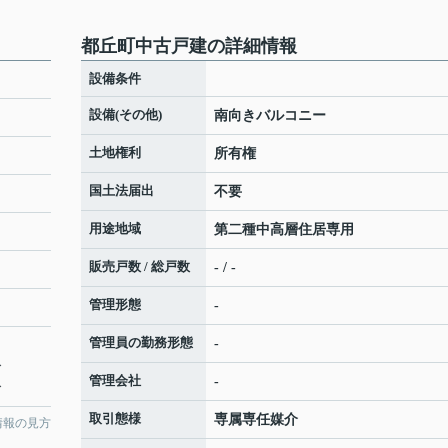
都丘町中古戸建の詳細情報
設備条件
設備(その他)
南向きバルコニー
土地権利
所有権
国土法届出
不要
用途地域
第二種中高層住居専用
販売戸数 / 総戸数
- / -
管理形態
-
管理員の勤務形態
-
分
管理会社
-
分
取引態様
専属専任媒介
情報の見方