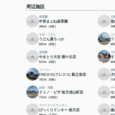
周辺施設
保育園
公
中宮まぶね保育園
堂
266ｍ（4分）
3
そば・うどん
コ
うどん屋ろっか
フ
602ｍ（8分）
6
居酒屋
そ
やきとり大吉 都ケ丘店
す
623ｍ（8分）
6
スーパー
焼
FRESCO(フレスコ) 新之栄店
大
705ｍ（9分）
7
出前・宅配
ゲ
ドミノ・ピザ 枚方須山町店
セ
755ｍ（10分）
8
ファミリーレストラン
そ
びっくりドンキー 枚方店
釜