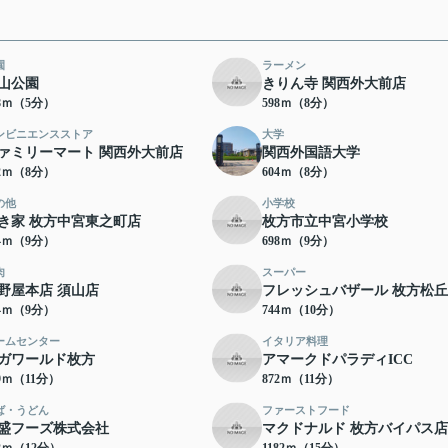
園
ラーメン
山公園
きりん寺 関西外大前店
48ｍ（5分）
598ｍ（8分）
ンビニエンスストア
大学
ァミリーマート 関西外大前店
関西外国語大学
02ｍ（8分）
604ｍ（8分）
の他
小学校
き家 枚方中宮東之町店
枚方市立中宮小学校
44ｍ（9分）
698ｍ（9分）
肉
スーパー
野屋本店 須山店
フレッシュバザール 枚方松
14ｍ（9分）
744ｍ（10分）
ームセンター
イタリア料理
ガワールド枚方
アマークドパラディICC
09ｍ（11分）
872ｍ（11分）
ば・うどん
ファーストフード
盛フーズ株式会社
マクドナルド 枚方バイパス店