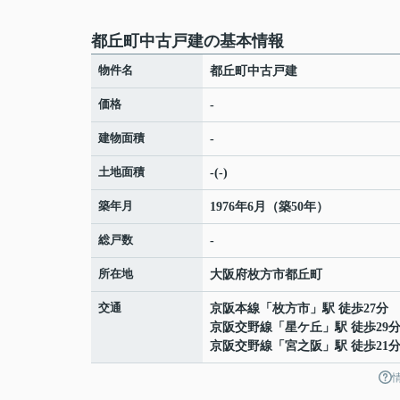
都丘町中古戸建の基本情報
物件名
都丘町中古戸建
価格
-
建物面積
-
土地面積
-(-)
築年月
1976年6月（築50年）
総戸数
-
所在地
大阪府
枚方市
都丘町
交通
京阪本線
「
枚方市
」駅 徒歩27分
京阪交野線
「
星ケ丘
」駅 徒歩29
京阪交野線
「
宮之阪
」駅 徒歩21