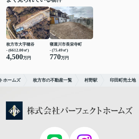
枚方市大字穂谷
寝屋川市長栄寺町
- (6612.00㎡)
- (75.49㎡)
4,500
770
万円
万円
トホームズ
枚方市の不動産一覧
村野駅
印田町売土地