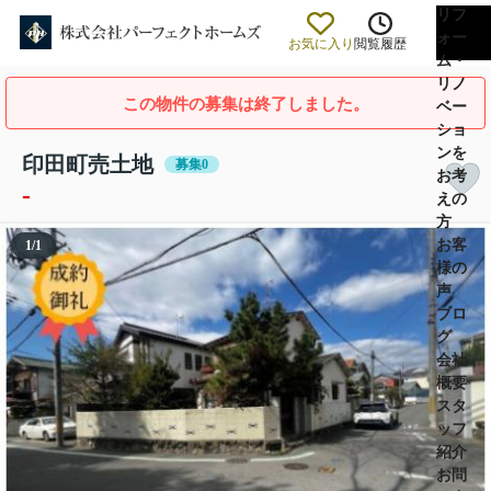
リフ
ォー
お気に入り
閲覧履歴
ム・
リノ
この物件の募集は終了しました。
ベー
ショ
ンを
印田町売土地
募集0
お考
-
えの
方
お客
1
/
1
様の
声
ブロ
グ
会社
概要
スタ
ッフ
紹介
お問