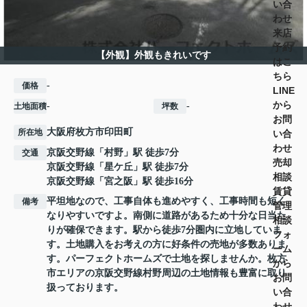
い合
わせ
来店
予約
【外観】外観もきれいです
はこ
ちら
-
価格
LINE
から
-
-
土地面積
坪数
お問
大阪府
枚方市
印田町
所在地
い合
わせ
京阪交野線
「
村野
」駅 徒歩7分
交通
売却
京阪交野線
「
星ケ丘
」駅 徒歩7分
相談
京阪交野線
「
宮之阪
」駅 徒歩16分
賃貸
平坦地なので、工事自体も進めやすく、工事時間も短く
備考
管理
なりやすいですよ。南側に道路があるため十分な日当た
相談
りが確保できます。駅から徒歩7分圏内に立地していま
フォ
す。土地購入をお考えの方に好条件の売地が多数ありま
ーム
す。パーフェクトホームズで土地を探しませんか。枚方
から
市エリアの京阪交野線村野周辺の土地情報も豊富に取り
お問
扱っております。
い合
わせ