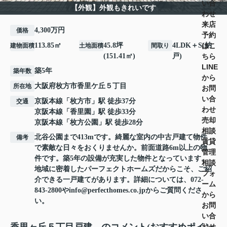
い合
【外観】外観もきれいです
わせ
来店
4,300万円
価格
予約
はこ
113.85㎡
45.8坪
4LDK＋S(納
建物面積
土地面積
間取り
ちら
(151.41㎡)
戸)
LINE
築5年
築年数
から
大阪府
枚方市
香里ケ丘
５丁目
所在地
お問
い合
京阪本線
「
枚方市
」駅 徒歩37分
交通
わせ
京阪本線
「
香里園
」駅 徒歩33分
売却
京阪本線
「
枚方公園
」駅 徒歩28分
相談
北谷公園まで413mです。綺麗な室内の中古戸建て物件
備考
賃貸
で素敵な日々をおくりませんか。前面道路6m以上の物
管理
件です。築5年の設備が充実した物件となっています。
相談
地域に密着したパーフェクトホームズだからこそ、ご紹
フォ
介できる一戸建てがあります。詳細については、072-
ーム
843-2800やinfo@perfecthomes.co.jpからご質問くださ
から
い。
お問
い合
わせ