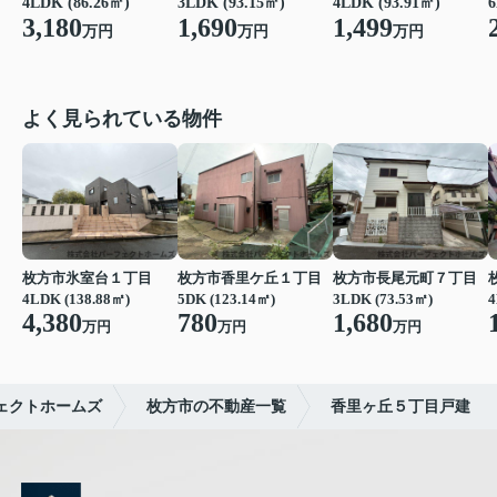
4LDK (86.26㎡)
3LDK (93.15㎡)
4LDK (93.91㎡)
6
3,180
1,690
1,499
万円
万円
万円
よく見られている物件
枚方市氷室台１丁目
枚方市香里ケ丘１丁目
枚方市長尾元町７丁目
4LDK (138.88㎡)
5DK (123.14㎡)
3LDK (73.53㎡)
4
4,380
780
1,680
万円
万円
万円
ェクトホームズ
枚方市の不動産一覧
香里ヶ丘５丁目戸建