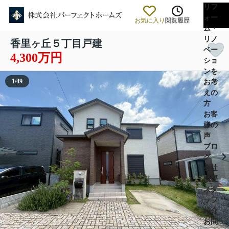
リフ
ォー
お気に入り
閲覧履歴
ム・
リノ
香里ヶ丘５丁目戸建
ベー
4,300万円
ショ
ンを
1
/
49
お考
えの
方
お客
様の
声
ブロ
グ
会社
概要
スタ
ッフ
紹介
お問