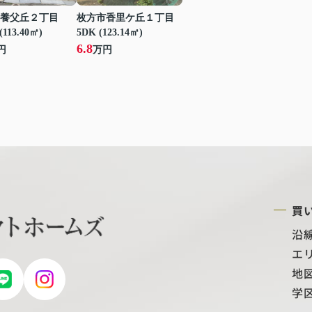
養父丘２丁目
枚方市香里ケ丘１丁目
(113.40㎡)
5DK (123.14㎡)
6.8
円
万円
買
沿
エ
地
学