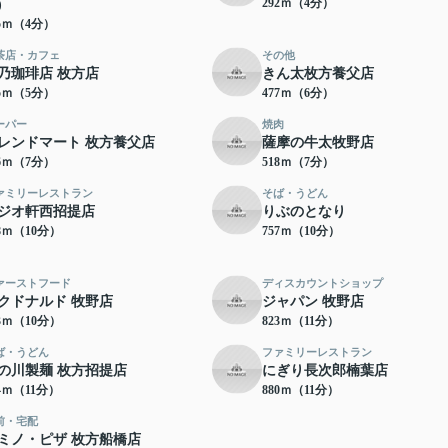
292ｍ（4分）
)
55ｍ（4分）
茶店・カフェ
その他
乃珈琲店 枚方店
きん太枚方養父店
65ｍ（5分）
477ｍ（6分）
ーパー
焼肉
レンドマート 枚方養父店
薩摩の牛太牧野店
06ｍ（7分）
518ｍ（7分）
ァミリーレストラン
そば・うどん
ジオ軒西招提店
りぶのとなり
38ｍ（10分）
757ｍ（10分）
ァーストフード
ディスカウントショップ
クドナルド 牧野店
ジャパン 牧野店
63ｍ（10分）
823ｍ（11分）
ば・うどん
ファミリーレストラン
の川製麺 枚方招提店
にぎり長次郎楠葉店
54ｍ（11分）
880ｍ（11分）
前・宅配
ミノ・ピザ 枚方船橋店