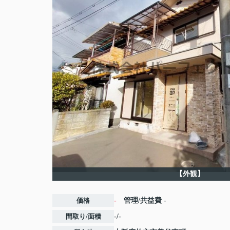
【外観】
価格
-
管理/共益費
-
間取り/面積
-/-