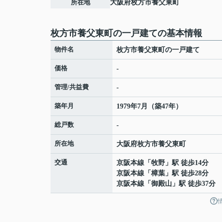
所在地
大阪府
枚方市
養父東町
枚方市養父東町の一戸建ての基本情報
物件名
枚方市養父東町の一戸建て
価格
-
管理/共益費
-
築年月
1979年7月（築47年）
総戸数
-
所在地
大阪府
枚方市
養父東町
交通
京阪本線
「
牧野
」駅 徒歩14分
京阪本線
「
樟葉
」駅 徒歩28分
京阪本線
「
御殿山
」駅 徒歩37分