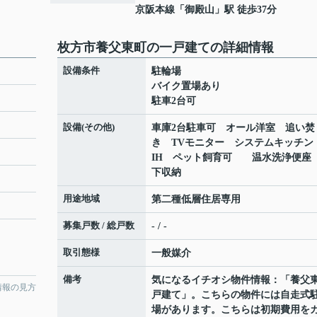
京阪本線
「
御殿山
」駅 徒歩37分
枚方市養父東町の一戸建ての詳細情報
設備条件
駐輪場
バイク置場あり
駐車2台可
設備(その他)
車庫2台駐車可 オール洋室 追い焚
き TVモニター システムキッチン
IH ペット飼育可 温水洗浄便座
下収納
用途地域
第二種低層住居専用
募集戸数 / 総戸数
- / -
取引態様
一般媒介
備考
気になるイチオシ物件情報：「養父
情報の見方
戸建て」。こちらの物件には自走式
場があります。こちらは初期費用を