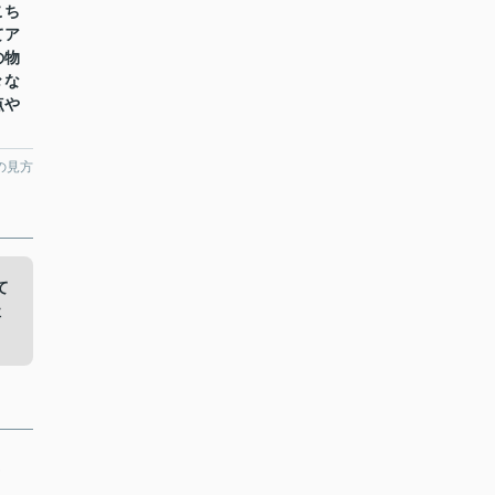
こち
てア
の物
々な
点や
の見方
て
社