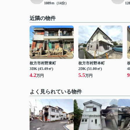
1089ｍ（14分）
12
近隣の物件
枚方市村野東町
枚方市村野本町
3DK (45.49㎡)
2DK (51.00㎡)
4
4.2
5.5
9
万円
万円
よく見られている物件