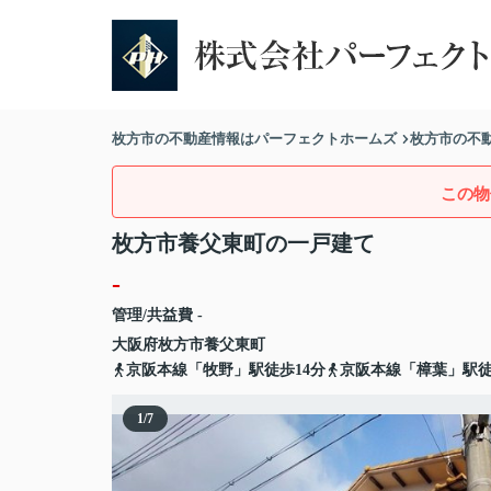
枚方市の不動産情報はパーフェクトホームズ
枚方市の不
この物
枚方市養父東町の一戸建て
-
管理/共益費 -
大阪府
枚方市
養父東町
京阪本線「牧野」駅徒歩14分
京阪本線「樟葉」駅徒
1
/
7