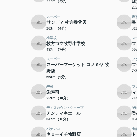
227ｍ（3分）
店
2
スーパー
喫
サンディ 枚方養父店
星
303ｍ（4分）
3
小学校
ス
枚方市立牧野小学校
フ
487ｍ（7分）
5
スーパー
フ
スーパーマーケット コノミヤ 牧
フ
7
野店
664ｍ（9分）
寿司
フ
栄寿司
マ
759ｍ（10分）
7
ディスカウントショップ
そ
アンティキエール
香
842ｍ（11分）
8
パチンコ
出
キョーイチ牧野店
ド