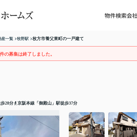
物件検索
会
動産一覧
牧野駅
枚方市養父東町の一戸建て
件の募集は終了しました。
歩28分
京阪本線「御殿山」駅徒歩37分