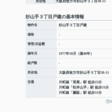
所在地
大阪府
枚方市
杉山手
３丁目30-11
杉山手３丁目戸建の基本情報
物件名
杉山手３丁目戸建
価格
-
管理/共益費
-
築年月
1977年10月（築48年）
総戸数
-
所在地
大阪府
枚方市
杉山手
３丁目30-11
交通
片町線
「
長尾
」駅 徒歩25分
片町線
「
松井山手
」駅 徒歩31分
片町線
「
藤阪
」駅 徒歩31分