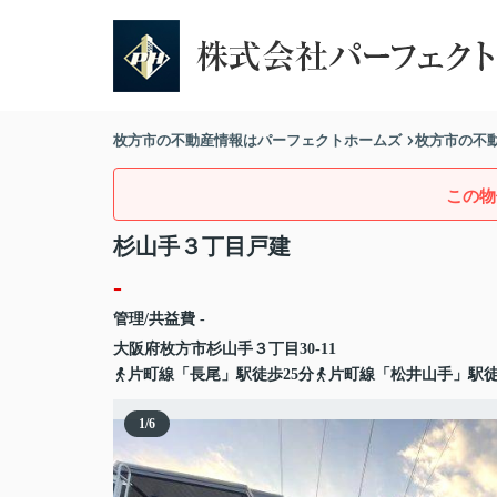
枚方市の不動産情報はパーフェクトホームズ
枚方市の不
この物
杉山手３丁目戸建
-
管理/共益費 -
大阪府
枚方市
杉山手
３丁目30-11
片町線「長尾」駅徒歩25分
片町線「松井山手」駅徒
1
/
6