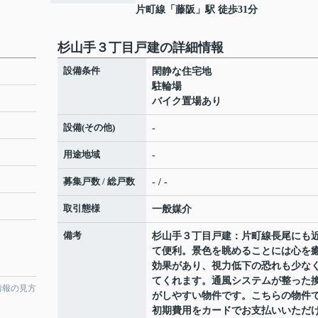
片町線
「
藤阪
」駅 徒歩31分
杉山手３丁目戸建の詳細情報
設備条件
閑静な住宅地
駐輪場
バイク置場あり
設備(その他)
-
用途地域
-
募集戸数 / 総戸数
- / -
取引態様
一般媒介
備考
杉山手３丁目戸建：片町線長尾にも
て便利。景色を眺めることには心を
効果があり、視力低下の恐れも少な
てくれます。通風システムが整った
情報の見方
がしやすい物件です。こちらの物件
初期費用をカードでお支払いいただ