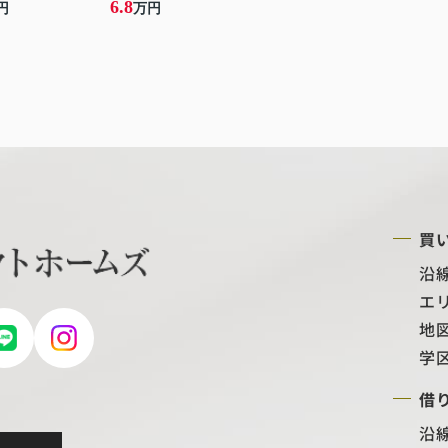
6.8
円
万円
買
沿
エ
地
学
借
沿