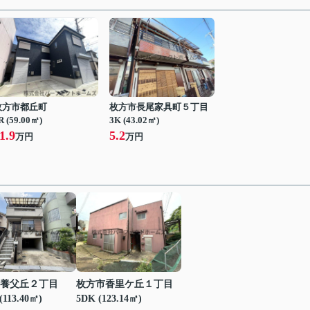
枚方市都丘町
枚方市長尾家具町５丁目
R (59.00㎡)
3K (43.02㎡)
1.9
5.2
万円
万円
養父丘２丁目
枚方市香里ケ丘１丁目
(113.40㎡)
5DK (123.14㎡)