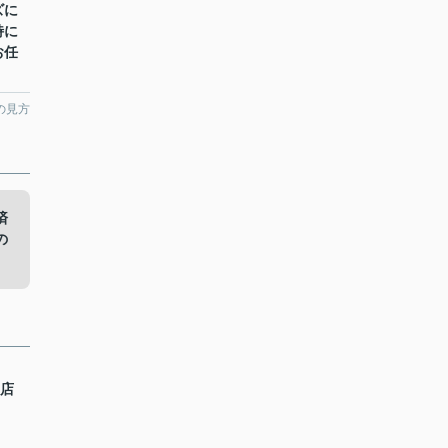
ズに
特に
お任
の見方
済
の
目店