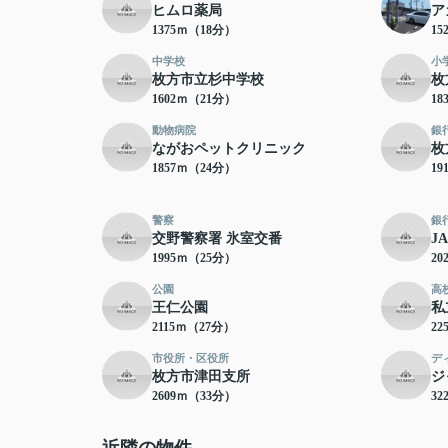
ヒムロ薬局
ア
1375ｍ（18分）
15
中学校
小
枚方市立杉中学校
枚
1602ｍ（21分）
18
動物病院
銀
ながおペットクリニック
枚
1857ｍ（24分）
19
警察
銀
交野警察署 氷室交番
J
1995ｍ（25分）
20
公園
高
王仁公園
私
2115ｍ（27分）
22
市役所・区役所
デ
枚方市津田支所
ジ
2609ｍ（33分）
32