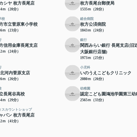
カシヤ 枚方長尾店
枚方長尾台郵便局
24ｍ（20分）
1535ｍ（20分）
学校
総合病院
方市立菅原東小学校
枚方公済病院
36ｍ（23分）
1843ｍ（24分）
行
銀行
方信用金庫長尾支店
関西みらい銀行 長尾支店(旧
12ｍ（24分）
大阪銀行店舗)
1973ｍ（25分）
行
小児科
A北河内菅原支店
いのうえこどもクリニック
26ｍ（26分）
2080ｍ（26分）
校
幼稚園
立長尾谷高校
認定こども園鴻池学園第三幼
54ｍ（29分）
2565ｍ（33分）
ィスカウントショップ
ャパン 枚方長尾店
22ｍ（41分）