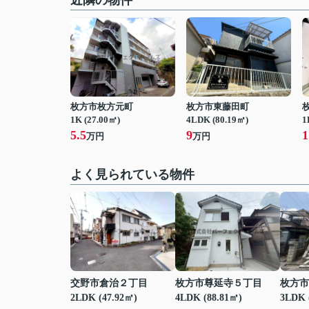
近隣の物件
枚方市枚方元町
枚方市東藤田町
1K (27.00㎡)
4LDK (80.19㎡)
1
5.5
9
1
万円
万円
よく見られている物件
交野市倉治２丁目
枚方市尊延寺５丁目
枚方市
2LDK (47.92㎡)
4LDK (88.81㎡)
3LDK 