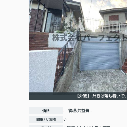
【外観】
外観は落ち着いて
価格
-
管理/共益費
-
間取り/面積
-/-