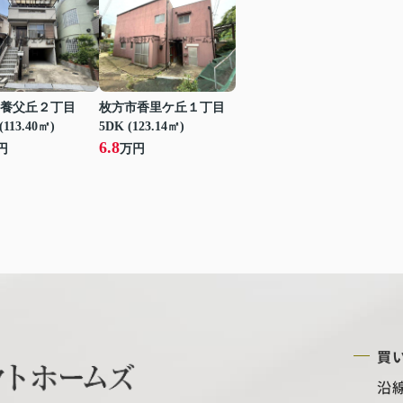
養父丘２丁目
枚方市香里ケ丘１丁目
(113.40㎡)
5DK (123.14㎡)
6.8
円
万円
買
沿