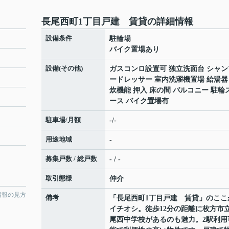
長尾西町1丁目戸建 賃貸の詳細情報
設備条件
駐輪場
バイク置場あり
設備(その他)
ガスコンロ設置可 独立洗面台 シャン
ードレッサー 室内洗濯機置場 給湯器
炊機能 押入 床の間 バルコニー 駐輪
ース バイク置場有
駐車場/月額
-/-
用途地域
-
募集戸数 / 総戸数
- / -
取引態様
仲介
情報の見方
備考
「長尾西町1丁目戸建 賃貸」のここ
イチオシ。徒歩12分の距離に枚方市
尾西中学校があるのも魅力。2駅利用