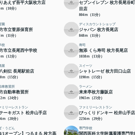
りあえず吾平大阪枚方店
セブンイレブン 枚方長尾谷町
70ｍ（10分）
目店
804ｍ（11分）
育園
ディスカウントショップ
方市立菅原保育所
ジャパン 枚方長尾店
37ｍ（11分）
848ｍ（11分）
学校
寿司
方市立長尾西中学校
無添 くら寿司 枚方長尾店
40ｍ（12分）
1038ｍ（13分）
酒屋
スイーツ
八剣伝 長尾駅前店
シャトレーゼ 枚方田口山店
70ｍ（15分）
1190ｍ（15分）
動車教習所
ラーメン
方自動車教習所
来来亭枚方藤阪店
72ｍ（24分）
1965ｍ（25分）
ァミリーレストラン
ファミリーレストラン
テーキガスト 松井山手店
びっくりドンキー 松井山手店
66ｍ（28分）
2256ｍ（29分）
ば・うどん
専門学校
4/1オープン】つるまる 枚方高
関西医科大学附属看護専門学