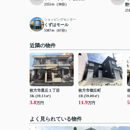
2351ｍ（30分）
野
25
ショッピングセンター
くずはモール
5307ｍ（67分）
近隣の物件
枚方市星丘１丁目
枚方市都丘町
3K (39.13㎡)
1R (59.00㎡)
1
3.8
11.9
5
万円
万円
よく見られている物件