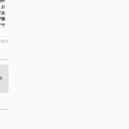
物件
くお
であ
戸建
でサ
の見方
。
片