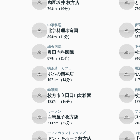
肉匠坂井 枚方店
と
768ｍ（10分）
7
中華料理
保
北京料理赤竜園
枚
808ｍ（11分）
8
総合病院
中
奥田内科医院
枚
878ｍ（11分）
9
喫茶店・カフェ
居
ポムの樹本店
心
1071ｍ（14分）
11
幼稚園
自
枚方市立田口山幼稚園
枚
1257ｍ（16分）
18
ラーメン
フ
白馬童子枚方店
ス
2137ｍ（27分）
21
ディスカウントショップ
そ
ドン・キホーテ枚方店
【