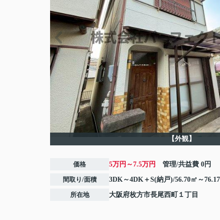
【外観】
価格
5万円～7.5万円
管理/共益費
0円
間取り/面積
3DK～4DK＋S(納戸)/56.70㎡～76.1
所在地
大阪府
枚方市
長尾西町
１丁目