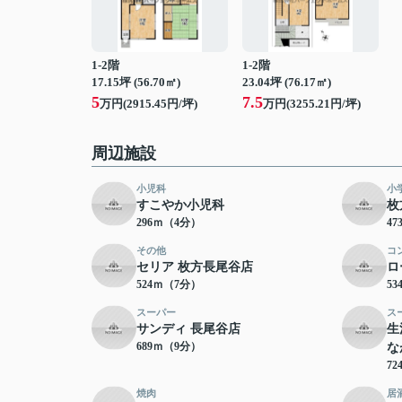
1-2階
1-2階
17.15坪 (56.70㎡)
23.04坪 (76.17㎡)
5
7.5
万円(2915.45円/坪)
万円(3255.21円/坪)
周辺施設
小児科
小
すこやか小児科
枚
296ｍ（4分）
4
その他
コ
セリア 枚方長尾谷店
ロ
524ｍ（7分）
5
スーパー
ス
サンディ 長尾谷店
生
689ｍ（9分）
な
7
焼肉
居