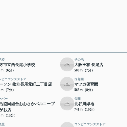
学校
その他
方市立西長尾小学校
大阪王将 長尾店
73ｍ（6分）
500ｍ（7分）
ンビニエンスストア
保育園
ーソン 枚方長尾元町二丁目店
マツガ保育園
34ｍ（7分）
565ｍ（8分）
ーパー
公園
活協同組合おおさかパルコープ
北谷川緑地
741ｍ（10分）
がお店
24ｍ（10分）
酒屋
コンビニエンスストア