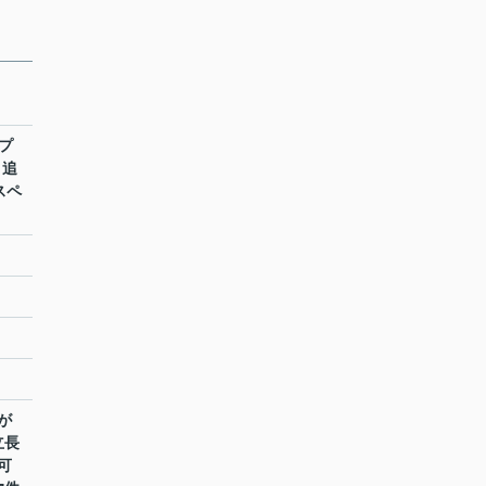
プ
 追
スペ
が
立長
可