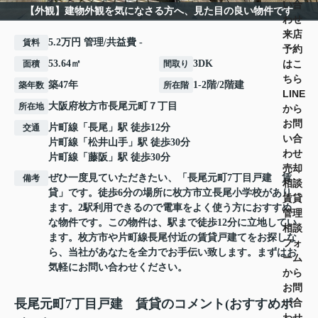
い合
【外観】建物外観を気になさる方へ、見た目の良い物件です
わせ
来店
5.2万円 管理/共益費 -
賃料
予約
はこ
53.64㎡
3DK
面積
間取り
ちら
築47年
1-2階/2階建
築年数
所在階
LINE
大阪府
枚方市
長尾元町
７丁目
所在地
から
お問
片町線
「
長尾
」駅 徒歩12分
交通
い合
片町線
「
松井山手
」駅 徒歩30分
わせ
片町線
「
藤阪
」駅 徒歩30分
売却
ぜひ一度見ていただきたい、「長尾元町7丁目戸建 賃
備考
相談
貸」です。徒歩6分の場所に枚方市立長尾小学校があり
賃貸
ます。2駅利用できるので電車をよく使う方におすすめ
管理
な物件です。この物件は、駅まで徒歩12分に立地してい
相談
ます。枚方市や片町線長尾付近の賃貸戸建てをお探しな
フォ
ら、当社があなたを全力でお手伝い致します。まずはお
ーム
気軽にお問い合わせください。
から
お問
い合
長尾元町7丁目戸建 賃貸のコメント(おすすめポ
わせ