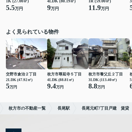
1K (27.00㎡)
1R (59.00㎡)
3
4LDK (80.19㎡)
5.5
11.9
9
万円
万円
万円
よく見られている物件
交野市倉治２丁目
枚方市尊延寺５丁目
枚方市養父丘２丁目
2LDK (47.92㎡)
4LDK (88.81㎡)
3LDK (113.40㎡)
5
5
9.4
8.8
万円
万円
万円
枚方市の不動産一覧
長尾駅
長尾元町7丁目戸建 賃貸