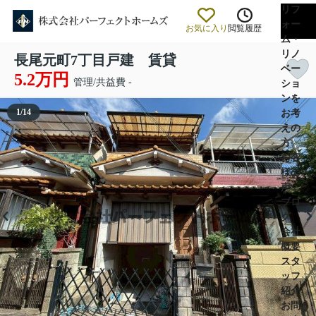
リフ
ォー
お気に入り
閲覧履歴
ム・
リノ
長尾元町7丁目戸建 賃貸
ベー
5.2万円
管理/共益費 -
ショ
ンを
1
/
14
お考
えの
方
お客
様の
声
ブロ
グ
会社
概要
スタ
ッフ
紹介
お問