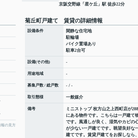
京阪交野線
「
星ケ丘
」駅 徒歩22分
菊丘町戸建て 賃貸の詳細情報
設備条件
閑静な住宅地
駐輪場
バイク置場あり
駐車2台可
設備(その他)
-
用途地域
-
募集戸数 / 総戸数
- / -
取引態様
一般媒介
分
備考
ミニストップ 枚方山之上西町店が28
分
にある物件です。こちらは一戸建て
です。風通しが良く、湿気やカビの
情報の見方
が少ない一戸建てです。眺望良好な
建てです。賃貸戸建てをお探しなら