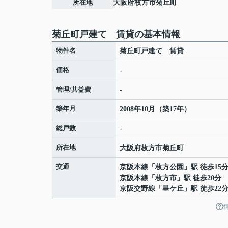
所在地
大阪府
枚方市
菊丘町
菊丘町戸建て 賃貸の基本情報
物件名
菊丘町戸建て 賃貸
価格
-
管理/共益費
-
築年月
2008年10月（築17年）
総戸数
-
所在地
大阪府
枚方市
菊丘町
交通
京阪本線
「
枚方公園
」駅 徒歩15
京阪本線
「
枚方市
」駅 徒歩20分
京阪交野線
「
星ケ丘
」駅 徒歩22