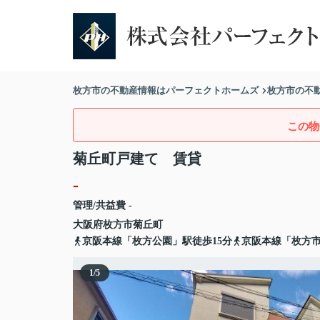
枚方市の不動産情報はパーフェクトホームズ
枚方市の不
この物
菊丘町戸建て 賃貸
-
管理/共益費 -
大阪府
枚方市
菊丘町
京阪本線「枚方公園」駅徒歩15分
京阪本線「枚方市
1
/
5