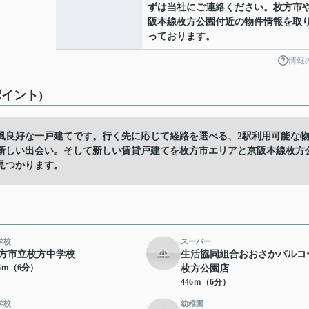
ずは当社にご連絡ください。枚方市
阪本線枚方公園付近の物件情報を取
っております。
情報
イント)
風良好な一戸建てです。行く先に応じて経路を選べる、2駅利用可能な
新しい出会い。そして新しい賃貸戸建てを枚方市エリアと京阪本線枚方
見つかります。
学校
スーパー
方市立枚方中学校
生活協同組合おおさかパルコ
06ｍ（6分）
枚方公園店
446ｍ（6分）
学校
幼稚園