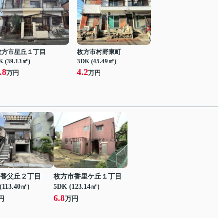
枚方市星丘１丁目
枚方市村野東町
K (39.13㎡)
3DK (45.49㎡)
.8
4.2
万円
万円
養父丘２丁目
枚方市香里ケ丘１丁目
(113.40㎡)
5DK (123.14㎡)
6.8
円
万円