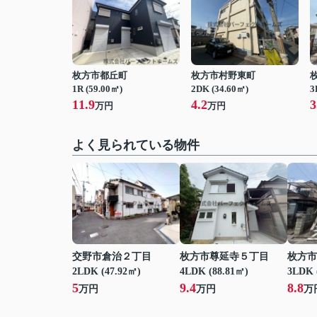
枚方市都丘町
枚方市村野東町
1R (59.00㎡)
2DK (34.60㎡)
3
11.9
4.2
3
万円
万円
よく見られている物件
交野市倉治２丁目
枚方市尊延寺５丁目
枚方市
2LDK (47.92㎡)
4LDK (88.81㎡)
3LDK 
5
9.4
8.8
万円
万円
万