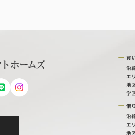
買
沿
エ
地
学
借
沿
エ
せ
地