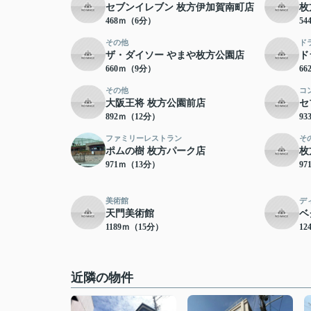
セブンイレブン 枚方伊加賀南町店
枚
468ｍ（6分）
5
その他
ド
ザ・ダイソー やまや枚方公園店
ド
660ｍ（9分）
6
その他
コ
大阪王将 枚方公園前店
セ
892ｍ（12分）
9
ファミリーレストラン
そ
ポムの樹 枚方パーク店
枚
971ｍ（13分）
9
美術館
デ
天門美術館
ベ
1189ｍ（15分）
12
近隣の物件