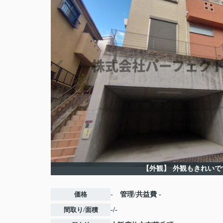
【外観】
外観もきれいで
価格
-
管理/共益費
-
間取り/面積
-/-