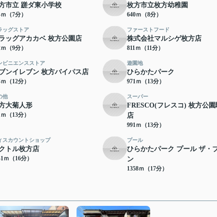
方市立 蹉ダ東小学校
枚方市立枚方幼稚園
44ｍ（7分）
640ｍ（8分）
ラッグストア
ファーストフード
ラッグアカカベ 枚方公園店
株式会社マルシゲ枚方店
62ｍ（9分）
811ｍ（11分）
ンビニエンスストア
遊園地
ブンイレブン 枚方バイパス店
ひらかたパーク
33ｍ（12分）
971ｍ（13分）
の他
スーパー
方大菊人形
FRESCO(フレスコ) 枚方公
71ｍ（13分）
店
991ｍ（13分）
ィスカウントショップ
プール
クトル枚方店
ひらかたパーク プール ザ・
41ｍ（16分）
ン
1358ｍ（17分）