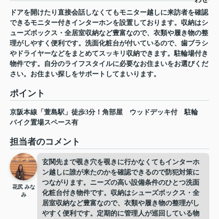
ドアを開けたり直接会話しなくてもモニター越しに来訪者を確認
できるモニター付きインターホンを設置しております。収納はシ
ューズボックス・全居室収納など豊富なので、衣類や履き物の整
理がしやすく便利です。洗面化粧台が付いているので、歯ブラシ
やドライヤーなどをまとめてスッキリ収納できます。駐輪場付き
物件です。自分のライフスタイルに必要なお住まいをお選びくだ
さい。お住まい探しをサポートしてまいります。
ポイント
京阪本線「萱島駅」徒歩3分！角部屋
ウッドデッキ付
駐輪
バイク置場スペース有
担当者のコメント
玄関先まで覗き穴を覗きに行かなくてもインターホ
ン越しに誰が来たのかを確認できるので防犯対策に
つながります。ニーズの高い設備条件のひとつ洗面
花尻 みな
化粧台付き物件です。収納はシューズボックス・全
み
居室収納など豊富なので、衣類や履き物の整理がし
やすく便利です。定期的に管理人が巡回している物