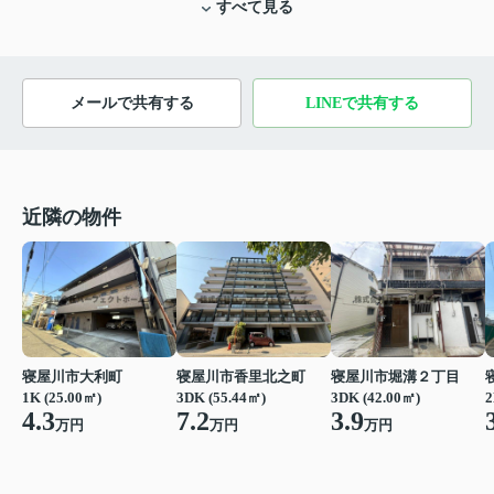
すべて見る
メールで共有する
LINEで共有する
近隣の物件
寝屋川市大利町
寝屋川市香里北之町
寝屋川市堀溝２丁目
1K (25.00㎡)
3DK (55.44㎡)
3DK (42.00㎡)
2
4.3
7.2
3.9
万円
万円
万円