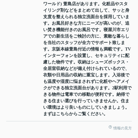
ワールド) 萱島店があります。化粧品やスタ
イリング剤などをまとめて出して、サッと身
支度を整えられる独立洗面台を採用していま
す。お風呂好きな方にニーズが高いのが、追
い焚き機能付きのお風呂です。寝屋川市エリ
アでの新生活をご検討の方に、素敵な暮らし
を当社のスタッフが全力でサポート致しま
す。京阪本線萱島付近の情報も満載です。TV
インターフォンを設置し、セキュリティに配
慮した物件です。収納はシューズボックス・
全居室収納などが備え付けられているので、
衣類や日用品の収納に重宝します。入浴後で
も温度や湿度に悩まされずに化粧やヘアメイ
クができる独立洗面台があります。2駅利用で
きる物件は電車での移動が便利です。納得で
きる住まい選びを行っていきませんか。住ま
い環境はより良いものにしていきましょう。
まずはこちらからご覧ください。
情報の見方