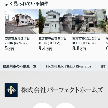
よく見られている物件
交野市倉治２丁目
枚方市尊延寺５丁目
枚方市養父丘２丁目
2LDK (47.92㎡)
4LDK (88.81㎡)
3LDK (113.40㎡)
5
5
9.4
8.8
万円
万円
万円
寝屋川市の不動産一覧
FRONTIER FIELD River Side
2階