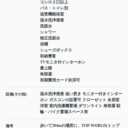
コンロ２口以上
バス・トイレ別
追焚機能浴室
温水洗浄便座
洗面台
シャワー
独立洗面台
浴槽
シューズボックス
収納豊富
TVモニタ付インターホン
最上階
角部屋
初期費用カード決済可
温水洗浄便座 追い焚き モニター付きインター
設備(その他)
ホン ガスコンロ設置可 クローゼット 全居室
洋室 室内洗濯機置場 ダウンライト 角部屋 駐
輪・バイク置場スペース有
歩いて394mの場所に、TOP WORLD(トップ
備考