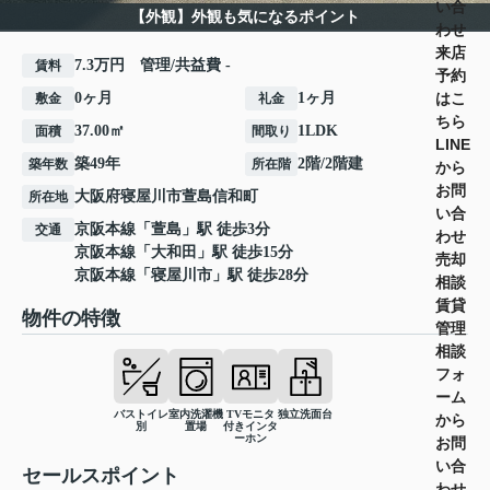
い合
【外観】外観も気になるポイント
わせ
来店
7.3万円 管理/共益費 -
賃料
予約
はこ
0ヶ月
1ヶ月
敷金
礼金
ちら
37.00㎡
1LDK
面積
間取り
LINE
築49年
2階/2階建
築年数
所在階
から
お問
大阪府
寝屋川市
萱島信和町
所在地
い合
京阪本線
「
萱島
」駅 徒歩3分
交通
わせ
京阪本線
「
大和田
」駅 徒歩15分
売却
京阪本線
「
寝屋川市
」駅 徒歩28分
相談
賃貸
物件の特徴
管理
相談
フォ
ーム
バストイレ
室内洗濯機
TVモニタ
独立洗面台
から
別
置場
付きインタ
ーホン
お問
い合
セールスポイント
わせ