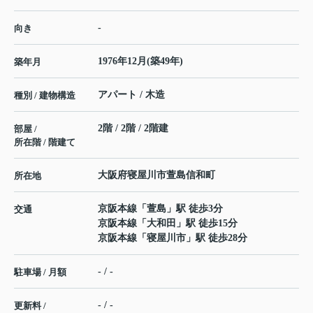
-
向き
1976年12月(築49年)
築年月
アパート / 木造
種別 / 建物構造
2階 / 2階 / 2階建
部屋 /
所在階 / 階建て
大阪府
寝屋川市
萱島信和町
所在地
京阪本線
「
萱島
」駅 徒歩3分
交通
京阪本線
「
大和田
」駅 徒歩15分
京阪本線
「
寝屋川市
」駅 徒歩28分
- / -
駐車場 / 月額
- / -
更新料 /