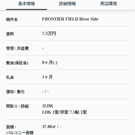
基本情報
詳細情報
周辺環境
FRONTIER FIELD River Side
物件名
7.3万円
賃料
-
管理 / 共益費
0ヶ月(-)
敷金(保証金)
1ヶ月
礼金
- / -
償却 / 敷引
1LDK
間取り / 詳細
LDK 1室
/
洋室 7.5帖 1室
37.00㎡ / -
面積 /
バルコニー面積