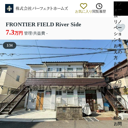
リフ
ォー
お気に入り
閲覧履歴
ム・
リノ
FRONTIER FIELD River Side
ベー
7.3
万円
管理/共益費 -
ショ
ンを
1
/
34
お考
えの
方
お客
様の
声
ブロ
グ
会社
概要
スタ
ッフ
紹介
お問