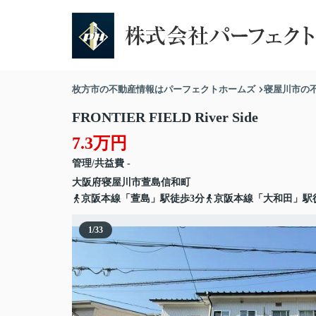
枚方市の不動産情報はパーフェクトホームズ
寝屋川市の
FRONTIER FIELD River Side
7.3万円
管理/共益費 -
大阪府
寝屋川市
萱島信和町
京阪本線「萱島」駅徒歩3分
京阪本線「大和田」駅徒
1
/
33