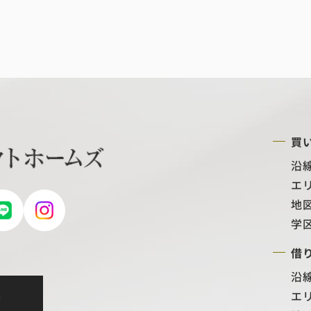
買
沿
エ
地
学
借
沿
エ
せ