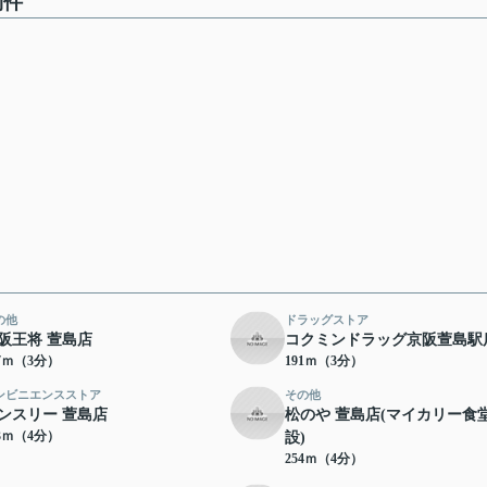
物件
の他
ドラッグストア
阪王将 萱島店
コクミンドラッグ京阪萱島駅
77ｍ（3分）
191ｍ（3分）
ンビニエンスストア
その他
ンスリー 萱島店
松のや 萱島店(マイカリー食
53ｍ（4分）
設)
254ｍ（4分）