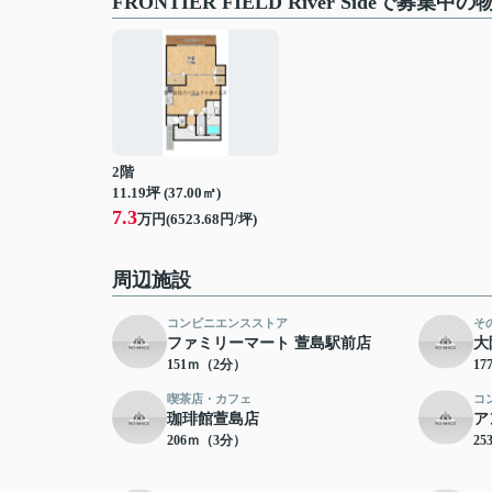
FRONTIER FIELD River Sideで募集中の
2階
11.19坪 (37.00㎡)
7.3
万円(6523.68円/坪)
周辺施設
コンビニエンスストア
そ
ファミリーマート 萱島駅前店
大
151ｍ（2分）
1
喫茶店・カフェ
コ
珈琲館萱島店
ア
206ｍ（3分）
2