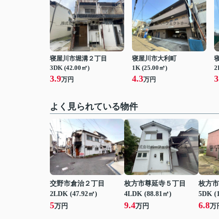
寝屋川市堀溝２丁目
寝屋川市大利町
3DK (42.00㎡)
1K (25.00㎡)
2
3.9
4.3
3
万円
万円
よく見られている物件
交野市倉治２丁目
枚方市尊延寺５丁目
枚方市
2LDK (47.92㎡)
4LDK (88.81㎡)
5DK (
5
9.4
6.8
万円
万円
万