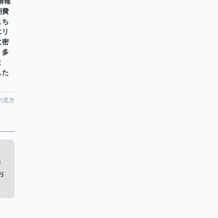
室情報
期費
こち
エリ
に密
、多
ま
した
の見方
。
密
お