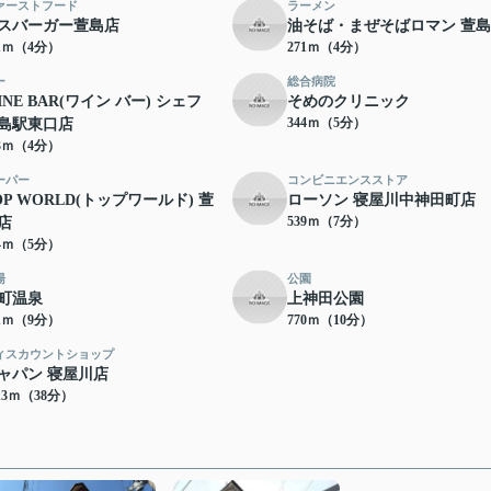
ァーストフード
ラーメン
スバーガー萱島店
油そば・まぜそばロマン 萱
71ｍ（4分）
271ｍ（4分）
ー
総合病院
INE BAR(ワイン バー) シェフ
そめのクリニック
344ｍ（5分）
島駅東口店
83ｍ（4分）
ーパー
コンビニエンスストア
OP WORLD(トップワールド) 萱
ローソン 寝屋川中神田町店
539ｍ（7分）
店
94ｍ（5分）
湯
公園
町温泉
上神田公園
61ｍ（9分）
770ｍ（10分）
ィスカウントショップ
ャパン 寝屋川店
13ｍ（38分）