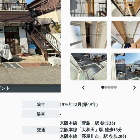
イント
築年
1976年12月(築49年)
駐車
-
京阪本線
「
萱島
」駅 徒歩3分
交通
京阪本線
「
大和田
」駅 徒歩15分
京阪本線
「
寝屋川市
」駅 徒歩28分