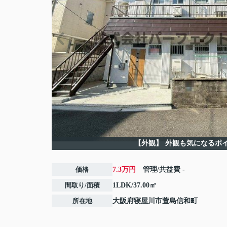
【外観】
外観も気になるポ
価格
7.3万円
管理/共益費
-
間取り/面積
1LDK/37.00㎡
所在地
大阪府
寝屋川市
萱島信和町