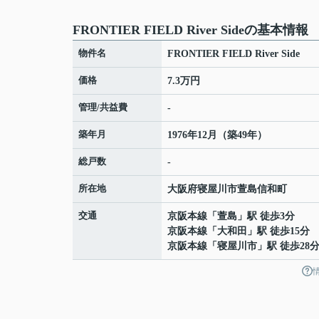
FRONTIER FIELD River Sideの基本情報
物件名
FRONTIER FIELD River Side
価格
7.3万円
管理/共益費
-
築年月
1976年12月（築49年）
総戸数
-
所在地
大阪府
寝屋川市
萱島信和町
交通
京阪本線
「
萱島
」駅 徒歩3分
京阪本線
「
大和田
」駅 徒歩15分
京阪本線
「
寝屋川市
」駅 徒歩28