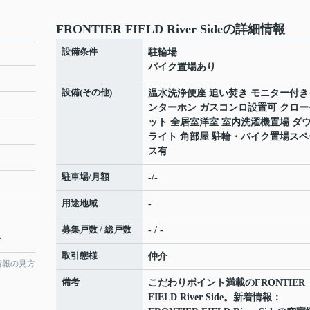
FRONTIER FIELD River Sideの詳細情報
設備条件
駐輪場
バイク置場あり
設備(その他)
温水洗浄便座 追い焚き モニター付き
ンターホン ガスコンロ設置可 クロー
ット 全居室洋室 室内洗濯機置場 ダ
ライト 角部屋 駐輪・バイク置場スペ
ス有
駐車場/月額
-/-
用途地域
-
募集戸数 / 総戸数
- / -
分
取引態様
仲介
情報の見方
備考
こだわりポイント満載のFRONTIER
FIELD River Side。新着情報：