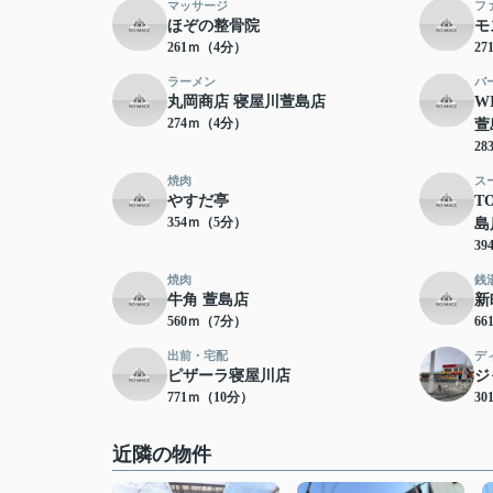
マッサージ
フ
ほぞの整骨院
モ
261ｍ（4分）
2
ラーメン
バ
丸岡商店 寝屋川萱島店
W
274ｍ（4分）
萱
2
焼肉
ス
やすだ亭
T
354ｍ（5分）
島
3
焼肉
銭
牛角 萱島店
新
560ｍ（7分）
6
出前・宅配
デ
ピザーラ寝屋川店
ジ
771ｍ（10分）
30
近隣の物件