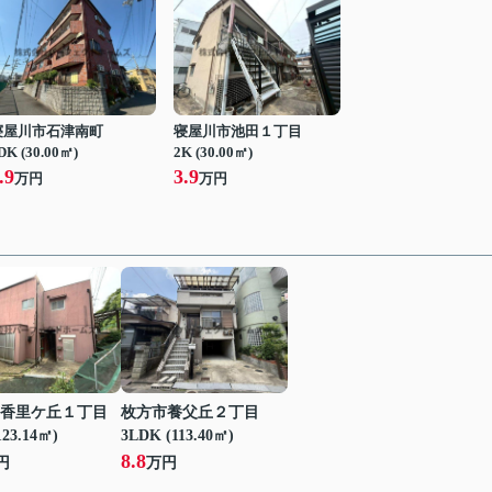
寝屋川市石津南町
寝屋川市池田１丁目
DK (30.00㎡)
2K (30.00㎡)
.9
3.9
万円
万円
香里ケ丘１丁目
枚方市養父丘２丁目
123.14㎡)
3LDK (113.40㎡)
8.8
円
万円