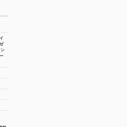
イ
ゼ
ウン
ー