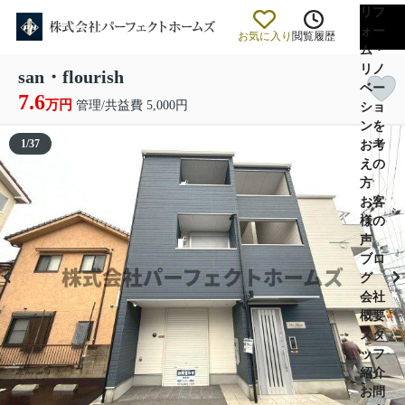
リフ
ォー
お気に入り
閲覧履歴
ム・
リノ
san・flourish
ベー
7.6
万円
管理/共益費 5,000円
ショ
ンを
1
/
37
お考
えの
方
お客
様の
声
ブロ
グ
会社
概要
スタ
ッフ
紹介
お問