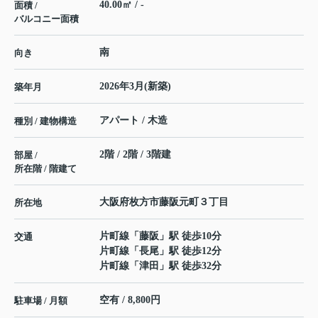
40.00㎡ / -
面積 /
バルコニー面積
南
向き
2026年3月(新築)
築年月
アパート / 木造
種別 / 建物構造
2階 / 2階 / 3階建
部屋 /
所在階 / 階建て
大阪府
枚方市
藤阪元町
３丁目
所在地
片町線
「
藤阪
」駅 徒歩10分
交通
片町線
「
長尾
」駅 徒歩12分
片町線
「
津田
」駅 徒歩32分
空有 / 8,800円
駐車場 / 月額