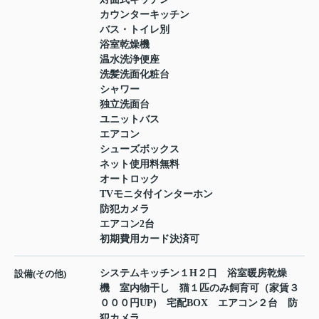
カウンターキッチン
バス・トイレ別
浴室乾燥機
温水洗浄便座
洗髪洗面化粧台
シャワー
独立洗面台
ユニットバス
エアコン
シューズボックス
ネット使用料無料
オートロック
TVモニタ付インターホン
防犯カメラ
エアコン2台
初期費用カード決済可
システムキッチン１H２口 浴室暖房乾燥
設備(その他)
機 室内物干し 猫１匹のみ飼育可（家賃３
０００円UP) 宅配BOX エアコン２台 防
犯カメラ