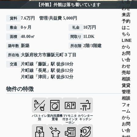
い合
【外観】外観は落ち着いています
わせ
来店
7.6万円 管理/共益費 5,000円
賃料
予約
はこ
0ヶ月
10万円
敷金
礼金
ちら
40.00㎡
1LDK
面積
間取り
LINE
新築
2階/3階建
築年数
所在階
から
お問
大阪府
枚方市
藤阪元町
３丁目
所在地
い合
片町線
「
藤阪
」駅 徒歩10分
交通
わせ
片町線
「
長尾
」駅 徒歩12分
売却
片町線
「
津田
」駅 徒歩32分
相談
賃貸
物件の特徴
管理
相談
フォ
ーム
バストイレ
室内洗濯機
TVモニタ
カウンター
から
別
置場
付きインタ
キッチン
ーホン
お問
い合
わせ