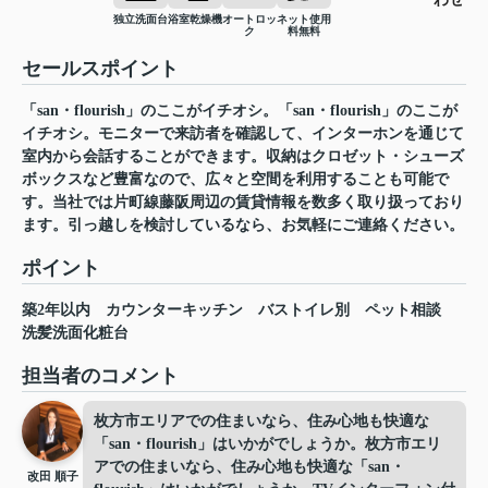
独立洗面台
浴室乾燥機
オートロッ
ネット使用
ク
料無料
セールスポイント
「san・flourish」のここがイチオシ。「san・flourish」のここが
イチオシ。モニターで来訪者を確認して、インターホンを通じて
室内から会話することができます。収納はクロゼット・シューズ
ボックスなど豊富なので、広々と空間を利用することも可能で
す。当社では片町線藤阪周辺の賃貸情報を数多く取り扱っており
ます。引っ越しを検討しているなら、お気軽にご連絡ください。
ポイント
築2年以内
カウンターキッチン
バストイレ別
ペット相談
洗髪洗面化粧台
担当者のコメント
枚方市エリアでの住まいなら、住み心地も快適な
「san・flourish」はいかがでしょうか。枚方市エリ
アでの住まいなら、住み心地も快適な「san・
改田 順子