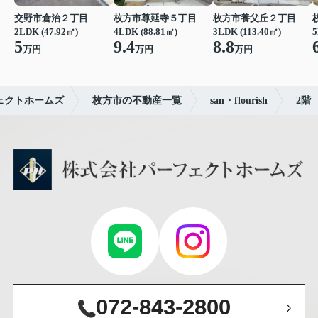
交野市倉治２丁目
枚方市尊延寺５丁目
枚方市養父丘２丁目
2LDK (47.92㎡)
4LDK (88.81㎡)
3LDK (113.40㎡)
5
5
9.4
8.8
万円
万円
万円
ェクトホームズ
枚方市の不動産一覧
san・flourish
2階
072-843-2800