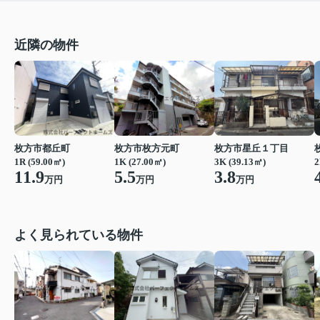
近隣の物件
枚方市都丘町
枚方市枚方元町
枚方市星丘１丁目
1R (59.00㎡)
1K (27.00㎡)
3K (39.13㎡)
2
11.9
5.5
3.8
万円
万円
万円
よく見られている物件