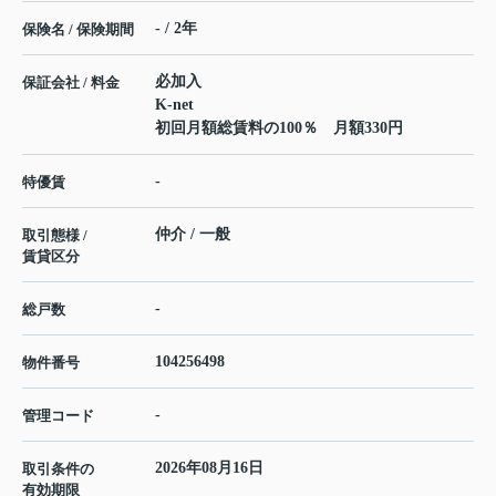
- / 2年
保険名 / 保険期間
必加入
保証会社 / 料金
K-net
初回月額総賃料の100％ 月額330円
-
特優賃
仲介 / 一般
取引態様 /
賃貸区分
-
総戸数
104256498
物件番号
-
管理コード
2026年08月16日
取引条件の
有効期限