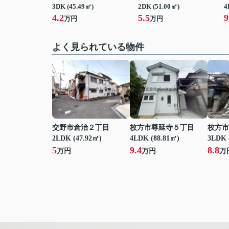
3DK (45.49㎡)
2DK (51.00㎡)
4
4.2
5.5
9
万円
万円
よく見られている物件
交野市倉治２丁目
枚方市尊延寺５丁目
枚方市
2LDK (47.92㎡)
4LDK (88.81㎡)
3LDK 
5
9.4
8.8
万円
万円
万