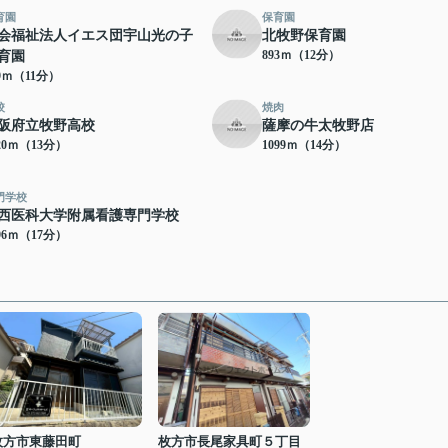
育園
保育園
会福祉法人イエス団宇山光の子
北牧野保育園
893ｍ（12分）
育園
79ｍ（11分）
校
焼肉
阪府立牧野高校
薩摩の牛太牧野店
20ｍ（13分）
1099ｍ（14分）
門学校
西医科大学附属看護専門学校
96ｍ（17分）
枚方市東藤田町
枚方市長尾家具町５丁目