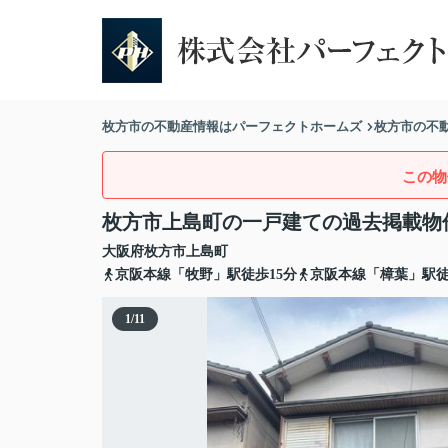
枚方市の不動産情報はパーフェクトホームズ
枚方市の不
この物
枚方市上島町の一戸建ての過去掲載物
大阪府
枚方市
上島町
京阪本線「牧野」駅徒歩15分
京阪本線「樟葉」駅徒
1
/
11