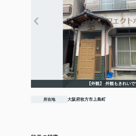
【外観】
外観もきれいで
所在地
大阪府
枚方市
上島町