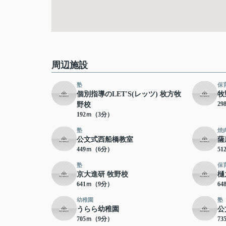
周辺施設
塾
保
個別指導のLET'S(レッツ) 枚方牧
牧
2
野校
192ｍ（3分）
塾
焼
公文式西船橋教室
薩
449ｍ（6分）
5
塾
保
京大進研 牧野校
樋
641ｍ（9分）
6
幼稚園
塾
うらら幼稚園
公
705ｍ（9分）
7