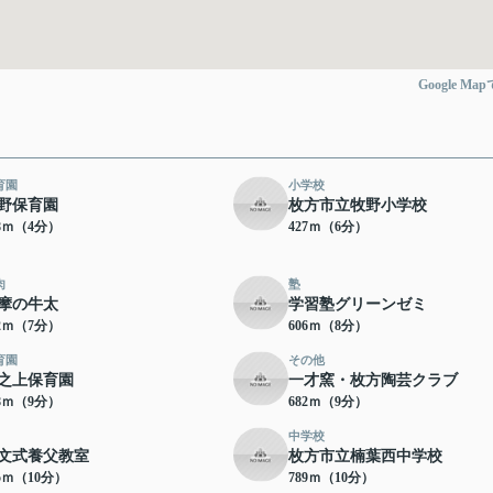
Google Ma
育園
小学校
野保育園
枚方市立牧野小学校
98ｍ（4分）
427ｍ（6分）
肉
塾
摩の牛太
学習塾グリーンゼミ
12ｍ（7分）
606ｍ（8分）
育園
その他
之上保育園
一才窯・枚方陶芸クラブ
48ｍ（9分）
682ｍ（9分）
中学校
文式養父教室
枚方市立楠葉西中学校
35ｍ（10分）
789ｍ（10分）