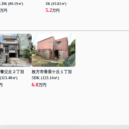
LDK (80.19㎡)
3K (43.02㎡)
5.2
万円
万円
養父丘２丁目
枚方市香里ケ丘１丁目
(113.40㎡)
5DK (123.14㎡)
6.8
円
万円