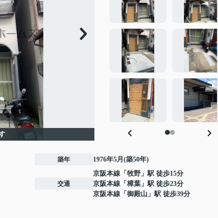
す
築年
1976年5月(築50年)
京阪本線
「
牧野
」駅 徒歩15分
交通
京阪本線
「
樟葉
」駅 徒歩23分
京阪本線
「
御殿山
」駅 徒歩39分