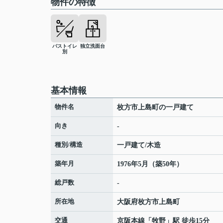
物件の特徴
バストイレ
独立洗面台
別
基本情報
物件名
枚方市上島町の一戸建て
向き
-
種別/構造
一戸建て/木造
築年月
1976年5月（築50年）
総戸数
-
所在地
大阪府
枚方市
上島町
交通
京阪本線
「
牧野
」駅 徒歩15分