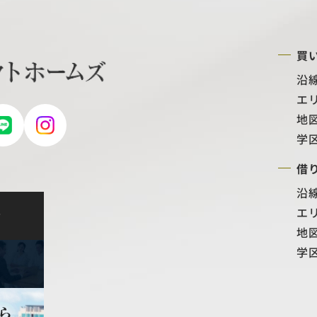
買
沿
エ
地
学
借
沿
エ
せ
地
学