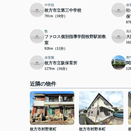
中学校
保
枚方市立第三中学校
社
791ｍ（10分）
保
8
塾
高
ファロス個別指導学院牧野駅前教
大
10
室
928ｍ（12分）
保育園
専
枚方市立阪保育所
関
1279ｍ（16分）
12
近隣の物件
枚方市村野東町
枚方市村野本町