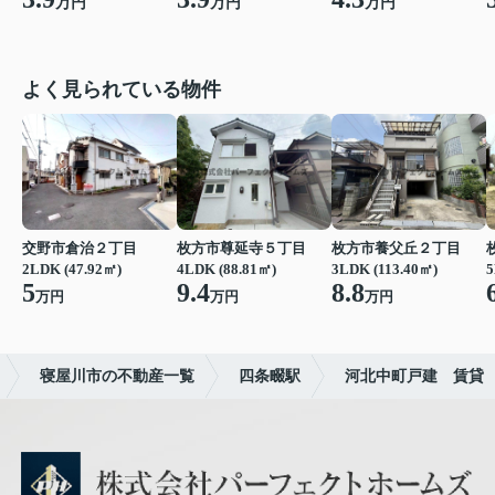
万円
万円
万円
よく見られている物件
交野市倉治２丁目
枚方市尊延寺５丁目
枚方市養父丘２丁目
2LDK (47.92㎡)
4LDK (88.81㎡)
3LDK (113.40㎡)
5
5
9.4
8.8
万円
万円
万円
寝屋川市の不動産一覧
四条畷駅
河北中町戸建 賃貸