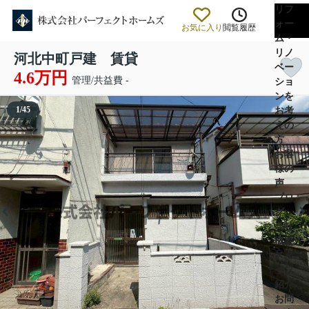
リフ
ォー
お気に入り
閲覧履歴
ム・
リノ
河北中町戸建 賃貸
ベー
4.6万円
管理/共益費 -
ショ
ンを
1
/
45
お考
えの
方
お客
様の
声
ブロ
グ
会社
概要
スタ
ッフ
紹介
お問