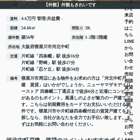
い合
【外観】外観もきれいです
わせ
来店
4.6万円 管理/共益費 -
賃料
予約
はこ
54.66㎡
3K
面積
間取り
ちら
築56年
1-2階/2階建
築年数
所在階
LINE
大阪府
寝屋川市
河北中町
所在地
から
お問
片町線
「
四条畷
」駅 徒歩16分
交通
い合
片町線
「
野崎
」駅 徒歩27分
わせ
片町線
「
忍ケ丘
」駅 徒歩34分
売却
寝屋川市周辺にある物件をお求めの方は「河北中町戸
備考
相談
建 賃貸」はいかがでしょうか。ニューヤマザキデイリ
賃貸
ーストア 四條畷二丁通店まで徒歩6分と近場にコンビニ
管理
があるのもポイント。風通しのよさが魅力の一戸建てで
相談
す。こちらは初期費用をカードでお支払いいただける物
フォ
件です。寝屋川市や片町線四条畷付近の賃貸戸建てをお
ーム
探しなら、当社があなたを全力でお手伝い致します。ま
から
ずはお気軽にお問い合わせください。
お問
い合
わせ