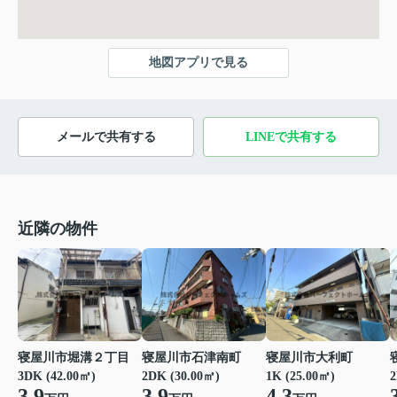
地図アプリで見る
メールで共有する
LINEで共有する
近隣の物件
寝屋川市堀溝２丁目
寝屋川市石津南町
寝屋川市大利町
3DK (42.00㎡)
2DK (30.00㎡)
1K (25.00㎡)
2
3.9
3.9
4.3