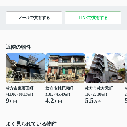
メールで共有する
LINEで共有する
近隣の物件
枚方市枚方元町
枚方市東藤田町
枚方市村野東町
1K (27.00㎡)
4LDK (80.19㎡)
3DK (45.49㎡)
2
5.5
9
4.2
万円
万円
万円
よく見られている物件