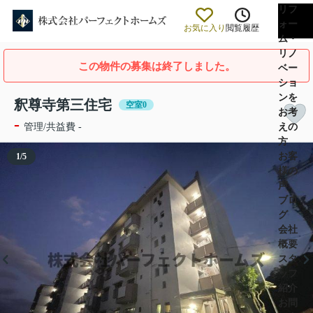
リフ
ォー
お気に入り
閲覧履歴
ム・
リノ
この物件の募集は終了しました。
ベー
ショ
ンを
釈尊寺第三住宅
空室0
お考
-
えの
管理/共益費 -
方
お客
1
/
5
様の
声
ブロ
グ
会社
概要
スタ
ッフ
紹介
お問