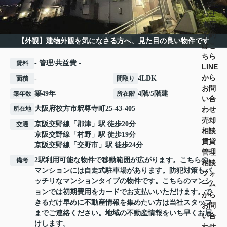
い合
わせ
来店
予約
【外観】建物外観を気になさる方へ、見た目の良い物件です
はこ
ちら
- 管理/共益費 -
賃料
LINE
から
-
4LDK
面積
間取り
お問
築49年
4階/5階建
築年数
所在階
い合
大阪府
枚方市
釈尊寺町
25-43-405
わせ
所在地
売却
京阪交野線
「
郡津
」駅 徒歩20分
交通
相談
京阪交野線
「
村野
」駅 徒歩19分
賃貸
京阪交野線
「
交野市
」駅 徒歩24分
管理
2駅利用可能な物件で移動範囲が広がります。こちらの
備考
相談
マンションには自走式駐車場があります。防犯対策もバ
フォ
ッチリなマンションタイプの物件です。こちらのマンシ
ーム
ョンでは初期費用をカードでお支払いいただけます。で
から
きるだけ早めに不動産情報を集めたい方は当社スタッフ
お問
までご連絡ください。地域の不動産情報をいち早くお届
い合
けします。
わせ