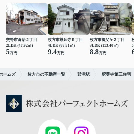
交野市倉治２丁目
枚方市尊延寺５丁目
枚方市養父丘２丁目
2LDK (47.92㎡)
4LDK (88.81㎡)
3LDK (113.40㎡)
5
5
9.4
8.8
万円
万円
万円
ホームズ
枚方市の不動産一覧
郡津駅
釈尊寺第三住宅