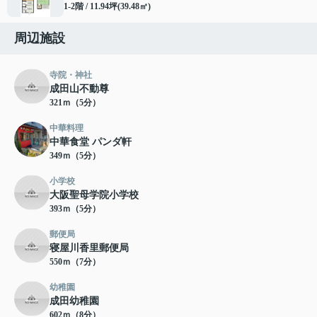
1-2階 / 11.94坪(39.48㎡)
周辺施設
寺院・神社
成田山不動尊
321ｍ（5分）
中華料理
中華食堂 パンダ軒
349ｍ（5分）
小学校
大阪聖母学院小学校
393ｍ（5分）
郵便局
寝屋川香里郵便局
550ｍ（7分）
幼稚園
成田幼稚園
602ｍ（8分）