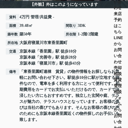
い合
【外観】外はこのようになっています
わせ
来店
4万円 管理/共益費 -
賃料
予約
はこ
39.48㎡
3DK
面積
間取り
ちら
築50年
1-2階/2階建
築年数
所在階
LINE
大阪府
寝屋川市
東香里園町
所在地
から
お問
京阪本線
「
香里園
」駅 徒歩10分
交通
い合
京阪本線
「
光善寺
」駅 徒歩28分
わせ
京阪本線
「
寝屋川市
」駅 徒歩43分
売却
「東香里園町連棟 賃貸」の物件情報をお探しならお気
備考
相談
軽にお問い合わせ下さい。駅徒歩10分に駅が立地する物
賃貸
件なので、電車を多く利用する方にとって便利です。初
管理
期費用をカードでお支払いいただけるので、カードで決
相談
済したい方にもおすすめです。独立した玄関や庭、テラ
フォ
スが魅力の、テラスハウスとなっています。お客様の喜
ーム
びは当社の喜びでもあります。そんなお客様の喜びの声
から
のためにも京阪本線香里園近くの物件探しのお手伝いを
お問
致します。
い合
わせ