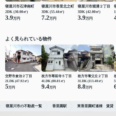
寝屋川市石津南町
寝屋川市香里北之町
寝屋川市堀溝２丁目
2DK (30.00㎡)
3DK (55.44㎡)
3DK (42.00㎡)
1
3.9
7.2
3.9
万円
万円
万円
よく見られている物件
交野市倉治２丁目
枚方市尊延寺５丁目
枚方市養父丘２丁目
2LDK (47.92㎡)
4LDK (88.81㎡)
3LDK (113.40㎡)
5
5
9.4
8.8
万円
万円
万円
寝屋川市の不動産一覧
香里園駅
東香里園町連棟 賃貸