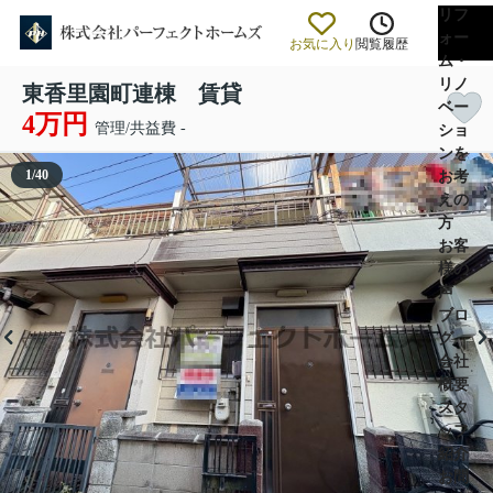
リフ
ォー
お気に入り
閲覧履歴
ム・
リノ
東香里園町連棟 賃貸
ベー
4万円
管理/共益費 -
ショ
ンを
1
/
40
お考
えの
方
お客
様の
声
ブロ
グ
会社
概要
スタ
ッフ
紹介
お問