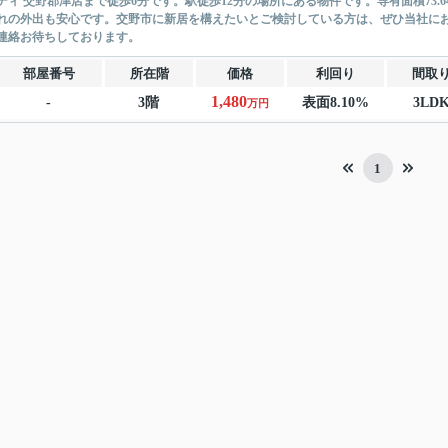
ディ 交野郡津店まで徒歩6分です。駅徒歩12分の場所にある物件です。専有面積73
れの外出も安心です。交野市に新居を構えたいとご検討している方は、ぜひ当社にお任せ下さい。
連絡お待ちしております。
部屋番号
所在階
価格
利回り
間取
1,480
-
3階
表面8.10%
3LD
万円
1