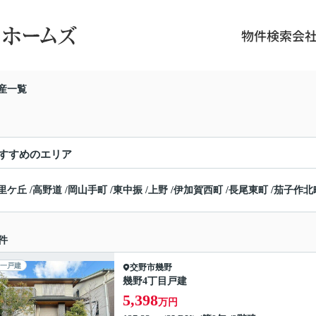
物件検索
会
産一覧
すすめのエリア
里ケ丘
/
高野道
/
岡山手町
/
東中振
/
上野
/
伊加賀西町
/
長尾東町
/
茄子作北
件
一戸建
交野市
幾野
幾野4丁目戸建
5,398
万円