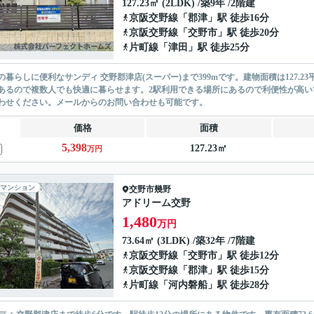
127.23㎡ (2LDK) /築9年 /2階建
京阪交野線
「
郡津
」駅 徒歩16分
京阪交野線
「
交野市
」駅 徒歩20分
片町線
「
津田
」駅 徒歩25分
の暮らしに便利なサンディ 交野郡津店(スーパー)まで399mです。建物面積は127.
あるので複数人でも快適に暮らせます。2駅利用できる場所にあるので利便性が高
わせください。メール
からのお問い合わせも可能です。
価格
面積
5,398
127.23㎡
万円
マンション
交野市
幾野
アドリーム交野
1,480
万円
73.64㎡ (3LDK) /築32年 /7階建
京阪交野線
「
交野市
」駅 徒歩12分
京阪交野線
「
郡津
」駅 徒歩15分
片町線
「
河内磐船
」駅 徒歩28分