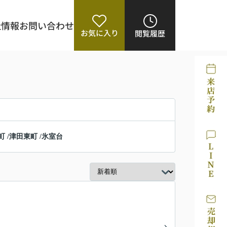
社情報
お問い合わせ
お気に入り
閲覧履歴
町
/
津田東町
/
氷室台