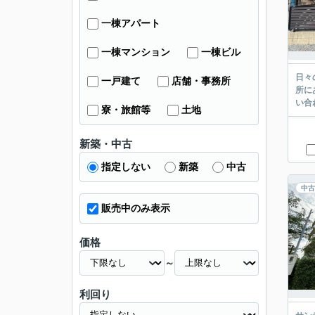
一棟アパート
一棟マンション
一棟ビル
日々
一戸建て
店舗・事務所
所に
い合
寮・旅館等
土地
新築・中古
指定しない
新築
中古
中古
販売中のみ表示
価格
～
利回り