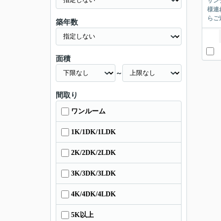
サン
様連
らご
築年数
面積
～
間取り
ワンルーム
1K/1DK/1LDK
2K/2DK/2LDK
3K/3DK/3LDK
4K/4DK/4LDK
5K以上