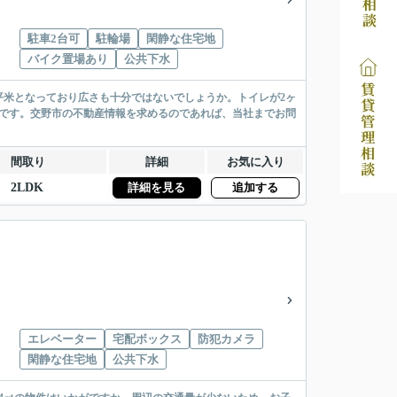
駐車2台可
駐輪場
閑静な住宅地
バイク置場あり
公共下水
23平米となっており広さも十分ではないでしょうか。トイレが2ヶ
いです。交野市の不動産情報を求めるのであれば、当社までお問
間取り
詳細
お気に入り
2LDK
詳細を見る
追加する
エレベーター
宅配ボックス
防犯カメラ
閑静な住宅地
公共下水