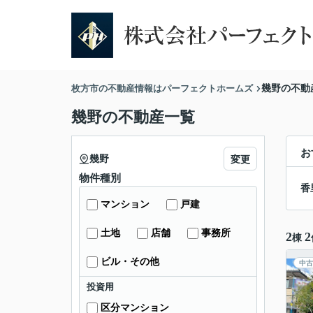
枚方市の不動産情報はパーフェクトホームズ
幾野の不動
幾野の不動産一覧
お
幾野
変更
物件種別
香
マンション
戸建
土地
店舗
事務所
2
2
棟
ビル・その他
中古
投資用
区分マンション