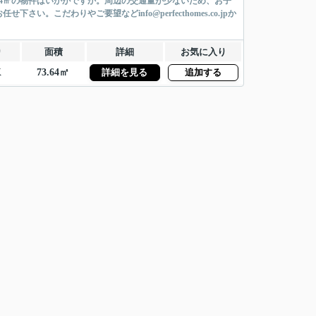
.64㎡の物件はいかがですか。周辺の交通量が少ないため、お子
こだわりやご要望などinfo@perfecthomes.co.jpか
り
面積
詳細
お気に入り
K
73.64㎡
詳細を見る
追加する