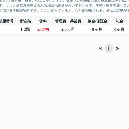
之宮2丁目戸建 賃貸」のここがイチオシ。徒歩10分の距離に枚方市立桜丘中学校
て、サッと身支度を整えられる洗面化粧台が付いております。学校へ徒歩で通うこ
約頂ける不動産物件です。ここに戻ってくると、心と体が癒される。そんな環境があれ
部屋番号
所在階
賃料
管理費・共益費
敷金/保証金
礼金
5.8
-
1-2階
2,000円
0ヶ月
0ヶ月
万円
1