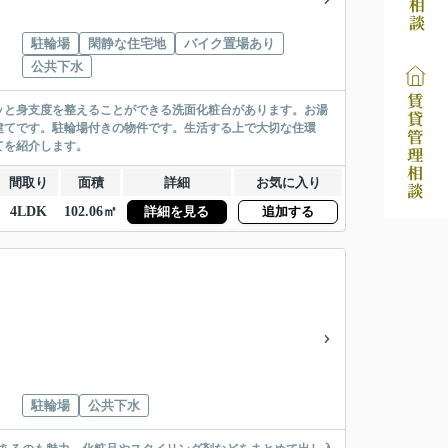
駐輪場
閑静な住宅地
バイク置場あり
公共下水
ッと身支度を整えることができる洗面化粧台があります。お湯
建てです。駐輪場付きの物件です。生活する上で大切な住環
てを紹介します。
間取り
面積
詳細
お気に入り
4LDK
102.06㎡
詳細を見る
追加する
駐輪場
公共下水