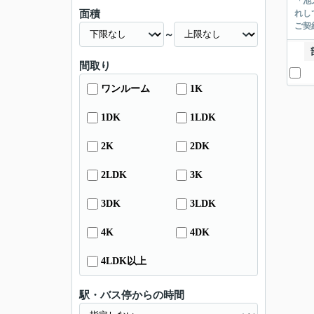
「池
面積
れし
ご契
～
間取り
ワンルーム
1K
1DK
1LDK
2K
2DK
2LDK
3K
3DK
3LDK
4K
4DK
4LDK以上
駅・バス停からの時間