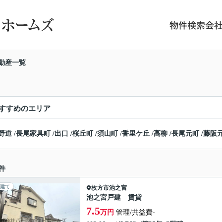
物件検索
会
動産一覧
すすめのエリア
野道
/
長尾家具町
/
出口
/
桜丘町
/
須山町
/
香里ケ丘
/
高柳
/
長尾元町
/
藤阪
件
建て
枚方市
池之宮
池之宮戸建 賃貸
7.5
万円
管理/共益費-