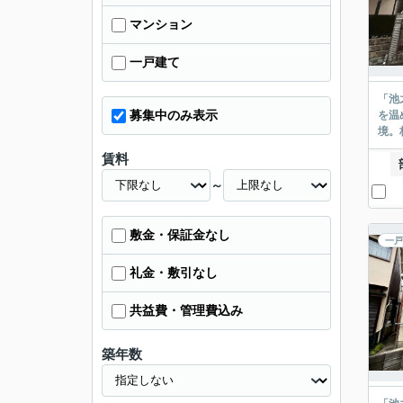
マンション
一戸建て
「池
募集中のみ表示
を温
境。
賃料
～
敷金・保証金なし
一戸
礼金・敷引なし
共益費・管理費込み
築年数