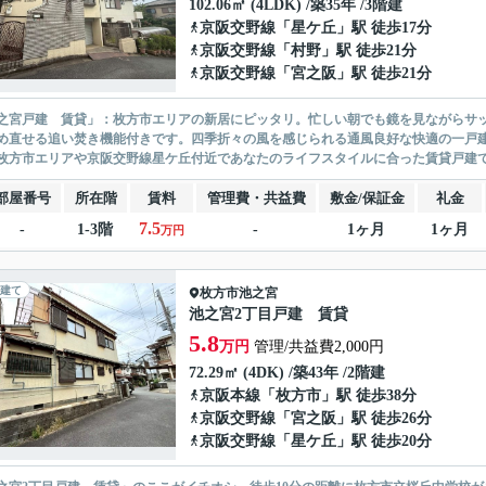
102.06㎡ (4LDK) /築35年 /3階建
京阪交野線
「
星ケ丘
」駅 徒歩17分
京阪交野線
「
村野
」駅 徒歩21分
京阪交野線
「
宮之阪
」駅 徒歩21分
之宮戸建 賃貸」：枚方市エリアの新居にピッタリ。忙しい朝でも鏡を見ながらサ
め直せる追い焚き機能付きです。四季折々の風を感じられる通風良好な快適の一戸
枚方市エリアや京阪交野線星ケ丘付近であなたのライフスタイルに合った賃貸戸建
部屋番号
所在階
賃料
管理費・共益費
敷金/保証金
礼金
7.5
-
1-3階
-
1ヶ月
1ヶ月
万円
建て
枚方市
池之宮
池之宮2丁目戸建 賃貸
5.8
万円
管理/共益費2,000円
72.29㎡ (4DK) /築43年 /2階建
京阪本線
「
枚方市
」駅 徒歩38分
京阪交野線
「
宮之阪
」駅 徒歩26分
京阪交野線
「
星ケ丘
」駅 徒歩20分