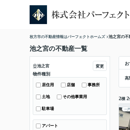
枚方市の不動産情報はパーフェクトホームズ
池之宮の不
池之宮の不動産一覧
お
池之宮
変更
物件種別
高
居住用
店舗
事務所
土地
その他事業用
2
2
棟
駐車場
一戸
アパート