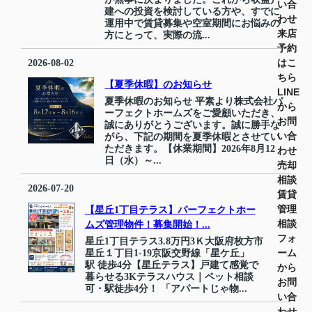
い合
建への投資を検討している方や、すでに
わせ
運用中で賃貸募集や空室期間にお悩みの
来店
方にとって、実際の流...
予約
はこ
2026-08-02
ちら
【夏季休暇】のお知らせ
LINE
夏季休暇のお知らせ 平素より株式会社パ
から
ーフェクトホームズをご愛顧いただき、
お問
誠にありがとうございます。誠に勝手な
い合
がら、下記の期間を夏季休暇とさせてい
ただきます。【休業期間】2026年8月12
わせ
日（水）～...
売却
相談
2026-07-20
賃貸
管理
【星丘1丁目テラス】パーフェクトホー
相談
ムズ管理物件！募集開始！...
フォ
星丘1丁目テラス3.8万円3Ｋ大阪府枚方市
ーム
星丘１丁目1-19京阪交野線「星ケ丘」
駅 徒歩4分【星丘テラス】戸建て感覚で
から
暮らせる3Kテラスハウス｜ペット相談
お問
可・駅徒歩4分！ 「アパートじゃ物...
い合
わせ