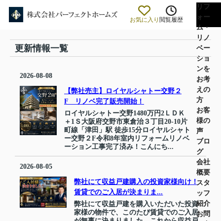
リフ
ォー
お気に入り
閲覧履歴
ム・
リノ
更新情報一覧
ベー
ショ
ンを
2026-08-08
お考
えの
【弊社売主】ロイヤルシャトー交野２
方
F リノベ完了販売開始！
お客
ロイヤルシャトー交野1480万円2ＬＤＫ
様の
＋1Ｓ大阪府交野市東倉治３丁目20-10片
町線「津田」駅 徒歩15分ロイヤルシャト
声
ー交野２F令和8年室内リフォームリノベ
ブロ
ーション工事完了済み！こんにち...
グ
会社
2026-08-05
概要
弊社にて収益戸建購入の投資家様向け！
スタ
賃貸でのご入居が決まりま...
ッフ
紹介
弊社にて収益戸建を購入いただいた投資
家様の物件で、このたび賃貸でのご入居
お問
が無事に決まりました。これから収益戸