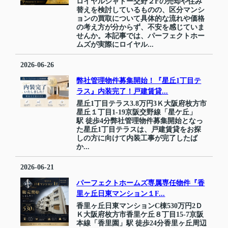
ロイヤルシャトー交野２Fの売却や住み
替えを検討しているものの、区分マンシ
ョンの買取について具体的な流れや価格
の考え方が分からず、不安を感じていま
せんか。本記事では、パーフェクトホー
ムズが実際にロイヤル...
2026-06-26
弊社管理物件募集開始！『星丘1丁目テ
ラス』内装完了！戸建賃貸...
星丘1丁目テラス3.8万円3Ｋ大阪府枚方市
星丘１丁目1-19京阪交野線「星ケ丘」
駅 徒歩4分弊社管理物件募集開始となっ
た星丘1丁目テラスは、戸建賃貸をお探
しの方に向けて内装工事が完了したば
か...
2026-06-21
パーフェクトホームズ専属専任物件『香
里ヶ丘日東マンション１F...
香里ヶ丘日東マンションC棟530万円2Ｄ
Ｋ大阪府枚方市香里ケ丘８丁目15-7京阪
本線「香里園」駅 徒歩24分香里ヶ丘周辺