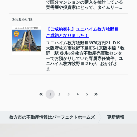
で区分マンションの購入を検討している
実需層や投資家にとって、タイムリー...
2026-06-15
【ご成約御礼】ユニハイム枚方牧野Ⅲ
ご成約となりました！
ユニハイム枚方牧野Ⅲ3970万円2ＬＤＫ
大阪府枚方市牧野下島町5-1京阪本線「牧
野」駅 徒歩6分枚方不動産売買取センタ
ーでお預かりしていた専属専任物件、ユ
ニハイム枚方牧野Ⅲ２Fが、おかげさ
ま...
1
2
3
4
5
枚方市の不動産情報はパーフェクトホームズ
更新情報