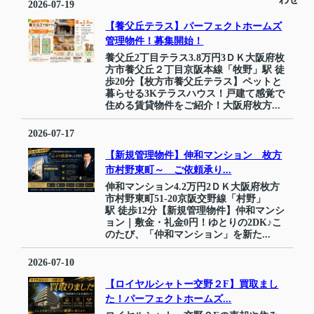
2026-07-19
【養父丘テラス】パーフェクトホームズ
管理物件！募集開始！
養父丘2丁目テラス3.8万円3ＤＫ大阪府枚
方市養父丘２丁目京阪本線「牧野」駅 徒
歩20分【枚方市養父丘テラス】ペットと
暮らせる3Kテラスハウス！戸建て感覚で
住める賃貸物件をご紹介！大阪府枚方...
2026-07-17
【新規管理物件】伸和マンション 枚方
市村野東町～ ご依頼承り...
伸和マンション4.2万円2ＤＫ大阪府枚方
市村野東町51-20京阪交野線「村野」
駅 徒歩12分【新規管理物件】仲和マンシ
ョン｜敷金・礼金0円！ゆとりの2DK♪こ
のたび、「仲和マンション」を新た...
2026-07-10
【ロイヤルシャトー交野２F】買取まし
た！パーフェクトホームズ...