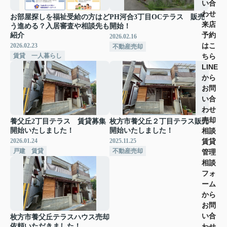
い合
わせ
お部屋探しを福祉受給の方はど
PH河合3丁目OCテラス 販売
来店
う進める？入居審査や相談先も
開始！
予約
紹介
2026.02.16
はこ
2026.02.23
不動産売却
賃貸 一人暮らし
ちら
LINE
から
お問
い合
わせ
売却
養父丘2丁目テラス 賃貸募集
枚方市養父丘２丁目テラス販売
相談
開始いたしました！
開始いたしました！
賃貸
2026.01.24
2025.11.25
戸建 賃貸
不動産売却
管理
相談
フォ
ーム
から
お問
い合
枚方市養父丘テラスハウス売却
依頼いただきました！
わせ