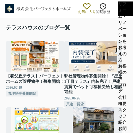
リフ
ォー
お気に入り
閲覧履歴
ム・
リノ
テラスハウスのブログ一覧
ベー
ショ
ンを
お考
えの
方
お客
様の
【養父丘テラス】パーフェクト
弊社管理物件募集開始！『星丘
声
ホームズ管理物件！募集開始！
1丁目テラス』内装完了！戸建
ブロ
賃貸でペット可福祉受給も相談
2026.07.19
グ
可能
管理物件募集開始
会社
2026.06.26
概要
戸建 賃貸
スタ
ッフ
紹介
お問