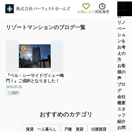
リフ
ォー
お気に入り
閲覧履歴
ム・
リノ
リゾートマンションのブログ一覧
ベー
ショ
ンを
お考
えの
方
お客
様の
『ベル・シーサイドヴィュー鳴
声
門Ⅰ』ご成約となりました！
ブロ
2026.05.28
グ
ご成約
会社
概要
スタ
おすすめのカテゴリ
ッフ
紹介
お問
賃貸 一人暮らし
戸建 賃貸
分譲賃貸