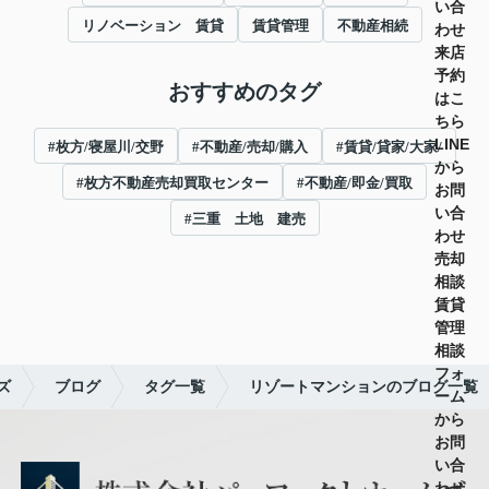
い合
リノベーション 賃貸
賃貸管理
不動産相続
わせ
来店
予約
おすすめのタグ
はこ
ちら
LINE
#枚方/寝屋川/交野
#不動産/売却/購入
#賃貸/貸家/大家/
から
#枚方不動産売却買取センター
#不動産/即金/買取
お問
い合
#三重 土地 建売
わせ
売却
相談
賃貸
管理
相談
フォ
ズ
ブログ
タグ一覧
リゾートマンションのブログ一覧
ーム
から
お問
い合
わせ