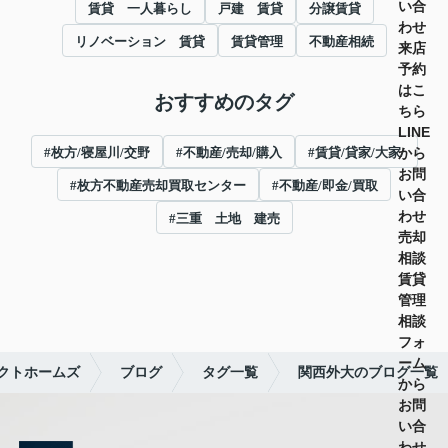
い合
賃貸 一人暮らし
戸建 賃貸
分譲賃貸
わせ
リノベーション 賃貸
賃貸管理
不動産相続
来店
予約
はこ
おすすめのタグ
ちら
LINE
から
#枚方/寝屋川/交野
#不動産/売却/購入
#賃貸/貸家/大家/
お問
#枚方不動産売却買取センター
#不動産/即金/買取
い合
わせ
#三重 土地 建売
売却
相談
賃貸
管理
相談
フォ
ーム
クトホームズ
ブログ
タグ一覧
関西外大のブログ一覧
から
お問
い合
わせ