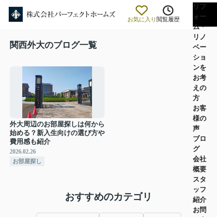
リフ
ォー
お気に入り
閲覧履歴
ム・
リノ
関西外大のブログ一覧
ベー
ショ
ンを
お考
えの
方
お客
様の
外大周辺のお部屋探しは何から
声
始める？新入生向けの選び方や
ブロ
費用感も紹介
グ
2026.02.26
会社
お部屋探し
概要
スタ
ッフ
おすすめのカテゴリ
紹介
お問