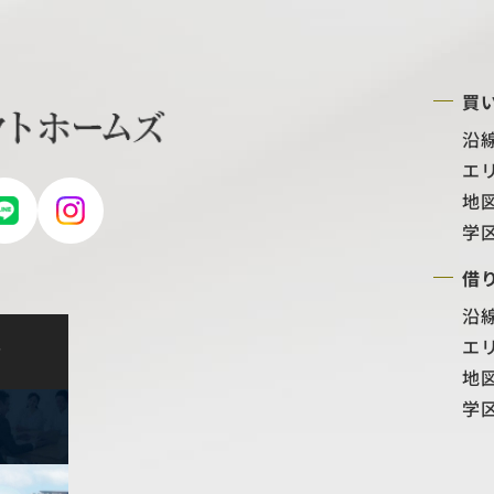
買
沿
エ
地
学
借
沿
エ
せ
地
学