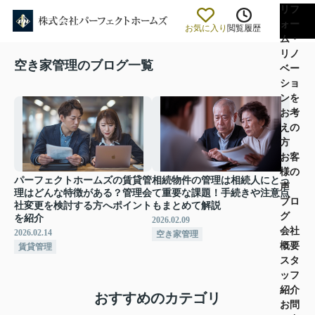
リフ
ォー
お気に入り
閲覧履歴
ム・
リノ
空き家管理のブログ一覧
ベー
ショ
ンを
お考
えの
方
お客
様の
パーフェクトホームズの賃貸管
相続物件の管理は相続人にとっ
声
理はどんな特徴がある？管理会
て重要な課題！手続きや注意点
ブロ
社変更を検討する方へポイント
もまとめて解説
グ
を紹介
2026.02.09
会社
2026.02.14
空き家管理
概要
賃貸管理
スタ
ッフ
紹介
おすすめのカテゴリ
お問