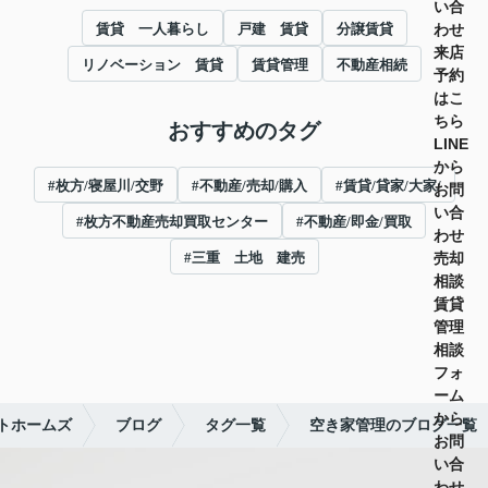
い合
わせ
賃貸 一人暮らし
戸建 賃貸
分譲賃貸
来店
リノベーション 賃貸
賃貸管理
不動産相続
予約
はこ
ちら
おすすめのタグ
LINE
から
#枚方/寝屋川/交野
#不動産/売却/購入
#賃貸/貸家/大家/
お問
い合
#枚方不動産売却買取センター
#不動産/即金/買取
わせ
売却
#三重 土地 建売
相談
賃貸
管理
相談
フォ
ーム
から
トホームズ
ブログ
タグ一覧
空き家管理のブログ一覧
お問
い合
わせ