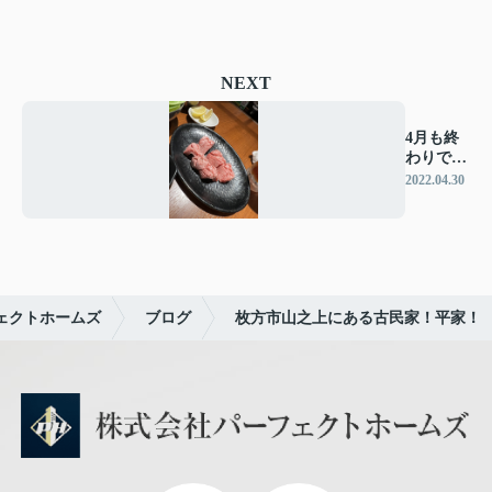
NEXT
4月も終
わりです
ね♪
2022.04.30
ェクトホームズ
ブログ
枚方市山之上にある古民家！平家！