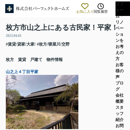
リフ
ォー
お気に入り
閲覧履歴
ム・
リノ
枚方市山之上にある古民家！平家！
ベー
ショ
2023.04.01
ンを
#賃貸/貸家/大家/
#枚方/寝屋川/交野
お考
えの
方
枚方 賃貸 戸建て 物件情報
お客
様の
山之上４丁目平家
声
ブロ
グ
会社
概要
スタ
ッフ
紹介
お問