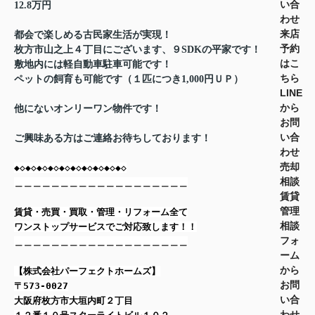
い合
12.8万円
わせ
来店
都会で楽しめる古民家生活が実現！
予約
枚方市山之上４丁目にございます、９SDKの平家です！
はこ
敷地内には軽自動車駐車可能です！
ちら
ペットの飼育も可能です（１匹につき1,000円ＵＰ）
LINE
から
他にないオンリーワン物件です！
お問
い合
ご興味ある方はご連絡お待ちしております！
わせ
売却
◆◇◆◇◆◇◆◇◆◇◆◇◆◇◆◇◆◇◆◇
相談
＿＿＿＿＿＿＿＿＿＿＿＿＿＿＿＿＿＿＿
賃貸
管理
賃貸・売買・買取・管理・リフォーム全て
相談
ワンストップサービスでご対応致します！！
フォ
＿＿＿＿＿＿＿＿＿＿＿＿＿＿＿＿＿＿＿
ーム
から
【株式会社パーフェクトホームズ】
お問
〒573-0027
い合
大阪府枚方市大垣内町２丁目
わせ