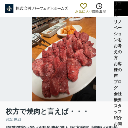
リフ
ォー
お気に入り
閲覧履歴
ム・
リノ
ベー
ショ
ンを
お考
えの
方
お客
様の
声
ブロ
グ
会社
概要
スタ
枚方で焼肉と言えば・・・
ッフ
紹介
2022.10.22
お問
#賃貸/貸家/大家/
#不動産/売却/購入
#枚方/寝屋川/交野
#不動産/