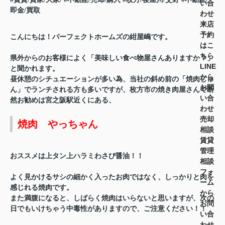
い合
即金/買取
わせ
来店
予約
こんにちは！パーフェクトホームズの紺屋嶋です。
はこ
ちら
県外からのお客様によく「美味しい食べ物屋さんありますか？」
LINE
と聞かれます。
から
昼休憩のシチュエーションが多い為、当社の斜め前の「焼肉じゅ
お問
ん」でランチされる方も多いですが、枚方市の焼き肉屋さんで断
い合
然お勧めは宮之阪駅近くにある、
わせ
売却
焼肉 やっちゃん
相談
賃貸
管理
おススメは上タン上ハラミわさび醤油！！
相談
フォ
よく見かけるサシの細かく入ったお肉ではなく、しっかりと肉を
ーム
感じれる焼肉です。
から
また満腹になると、しばらく焼肉はいらないと思いますが、次の
お問
日でもいけちゃう中毒性がありますので、ご注意ください！！
い合
わせ