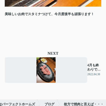
美味しいお肉でスタミナつけて、今月度後半も頑張ります！
NEXT
4月も終
わりです
ね♪
2022.04.30
はパーフェクトホームズ
ブログ
枚方で焼肉と言えば・・・