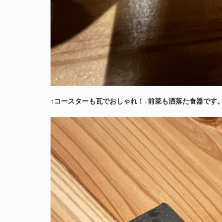
↑コースターも瓦でおしゃれ！↓前菜も洒落た食器です