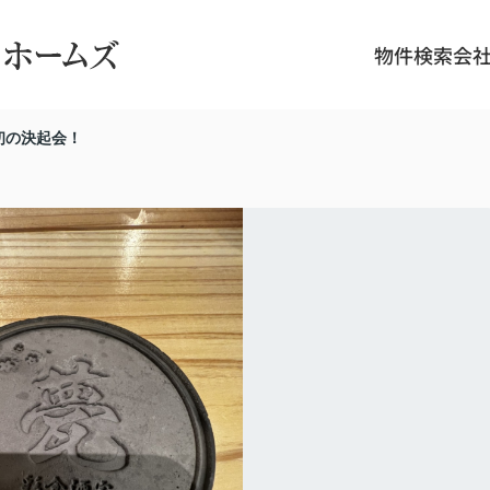
物件検索
会
初の決起会！