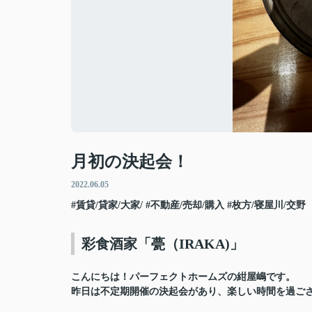
月初の決起会！
2022.06.05
#賃貸/貸家/大家/
#不動産/売却/購入
#枚方/寝屋川/交野
彩食酒家「甍（IRAKA)」
こんにちは！パーフェクトホームズの紺屋嶋です。
昨日は不定期開催の決起会があり、楽しい時間を過ご