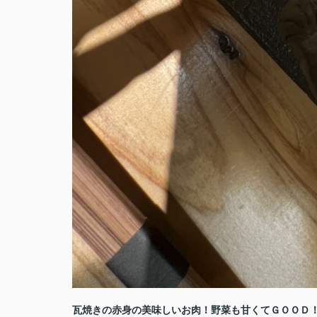
瓦焼きの
赤身の美味しい
お肉！野菜も甘くてＧＯＯＤ