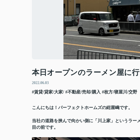
本日オープンのラーメン屋に行
2022.06.03
#賃貸/貸家/大家/
#不動産/売却/購入
#枚方/寝屋川/交野
こんにちは！パーフェクトホームズの紺屋嶋です。
当社の道路を挟んで向かい側に「川上家」というラー
目の前です。