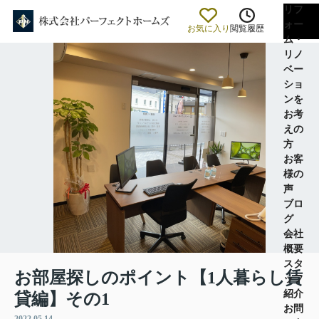
リフ
ォー
お気に入り
閲覧履歴
ム・
リノ
ベー
ショ
ンを
お考
えの
方
お客
様の
声
ブロ
グ
会社
概要
スタ
お部屋探しのポイント【1人暮らし賃
ッフ
紹介
貸編】その1
お問