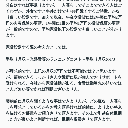
分自炊すれば事足りますが、一人暮らしでそこまでできる人はご
くわずか。外食ですと牛丼だけでも400円近くするご時世、かな
り厳しい設定です。加えて税金、年金や賃貸には2年毎に平均2万
円の火災保険の更新、1年間に1回の平均1万円の賃貸保証の更新
が一般的ですので、平均家賃以下の設定でも厳しいことが分かり
ます。
家賃設定する際の考え方としては、
手取り月収－光熱費等のランニングコスト＝手取り月収の1/3
が理想的です。上記の月収9万円では不可能では？と思います
が、節約できるしっかりさんや近所に親が住んでおりサポートを
受けられる、会社から家賃補助が出る、食費は勤務先の賄いでほ
とんど無い等であれば問題ございません。
契約前に月収を聞くような事はできませんが、どの様な一人暮ら
しを理想としているかをお教え頂得ければ的確に、よりよい将来
を描けるお部屋をご紹介させて頂きます。その上で引越自体延期
した方が良いよと判断すれば、延期を提案させて頂きます。