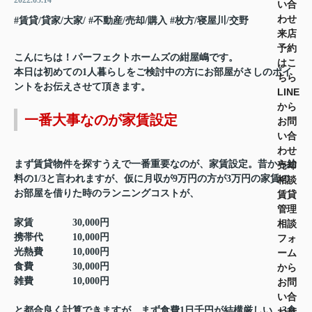
2022.05.14
い合
わせ
#賃貸/貸家/大家/
#不動産/売却/購入
#枚方/寝屋川/交野
来店
予約
こんにちは！パーフェクトホームズの紺屋嶋です。
はこ
本日は初めての1人暮らしをご検討中の方にお部屋がさしのポイ
ちら
ントをお伝えさせて頂きます。
LINE
から
一番大事なのが家賃設定
お問
い合
わせ
まず賃貸物件を探すうえで一番重要なのが、家賃設定。昔から給
売却
料の1/3と言われますが、仮に月収が9万円の方が3万円の家賃の
相談
お部屋を借りた時のランニングコストが、
賃貸
管理
家賃 30,000円
相談
携帯代 10,000円
フォ
光熱費 10,000円
ーム
食費 30,000円
から
雑費 10,000円
お問
い合
と都合良く計算できますが、まず食費1日千円が結構厳しい。3食
わせ