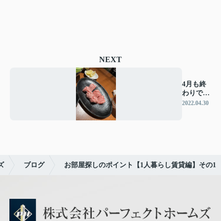
NEXT
4月も終
わりです
ね♪
2022.04.30
ズ
ブログ
お部屋探しのポイント【1人暮らし賃貸編】その1