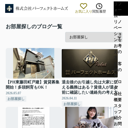
リフ
ォー
お気に入り
閲覧履歴
ム・
リノ
お部屋探しのブログ一覧
ベー
ショ
ンを
お考
えの
方
お客
様の
声
ブロ
【PH東藤田町戸建】賃貸募集
退去後のお引越し先は大家に伝
開始！多頭飼育もOK！
える義務はある？賃借人が退去
グ
前に確認したい連絡先の考え方
2026.05.07
会社
2026.04.11
お部屋探し
概要
お部屋探し
スタ
ッフ
紹介
お問