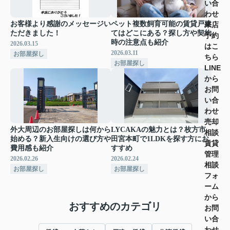
い合
わせ
お客様より感謝のメッセージい
ペット複数飼育可能の賃貸戸建
来店
ただきました！
てはどこにある？探し方や契約
予約
時の注意点も紹介
2026.03.15
はこ
2026.03.11
お部屋探し
ちら
お部屋探し
LINE
から
お問
い合
わせ
売却
外大周辺のお部屋探しは何から
LYCAKAの魅力とは？枚方市
相談
始める？新入生向けの選び方や
田宮本町で1LDKを探す方にお
賃貸
費用感も紹介
すすめ
管理
2026.02.26
2026.02.24
相談
お部屋探し
お部屋探し
フォ
ーム
から
おすすめのカテゴリ
お問
い合
わせ