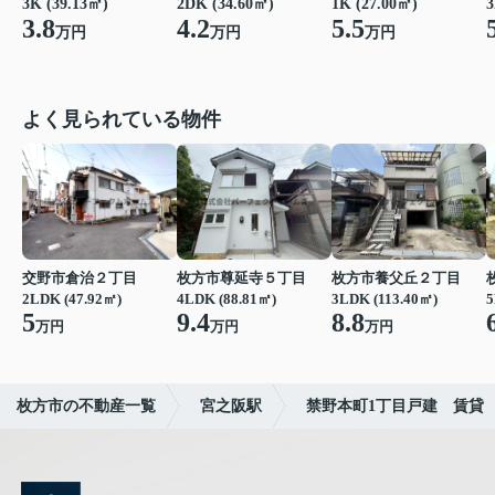
1K (27.00㎡)
3
3K (39.13㎡)
2DK (34.60㎡)
5.5
3.8
4.2
万円
万円
万円
よく見られている物件
交野市倉治２丁目
枚方市尊延寺５丁目
枚方市養父丘２丁目
2LDK (47.92㎡)
4LDK (88.81㎡)
3LDK (113.40㎡)
5
5
9.4
8.8
万円
万円
万円
枚方市の不動産一覧
宮之阪駅
禁野本町1丁目戸建 賃貸