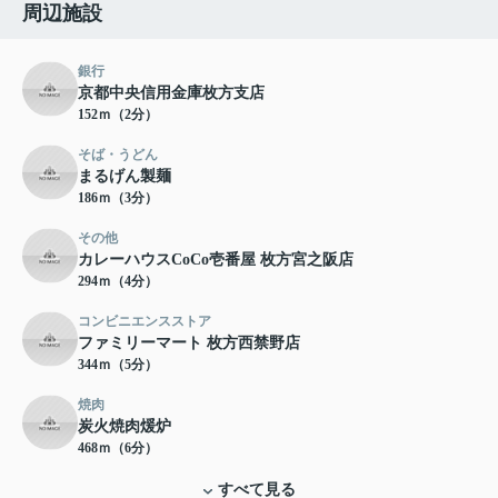
周辺施設
銀行
京都中央信用金庫枚方支店
152ｍ（2分）
そば・うどん
まるげん製麺
186ｍ（3分）
その他
カレーハウスCoCo壱番屋 枚方宮之阪店
294ｍ（4分）
コンビニエンスストア
ファミリーマート 枚方西禁野店
344ｍ（5分）
焼肉
炭火焼肉煖炉
468ｍ（6分）
すべて見る