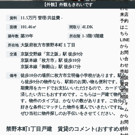
い合
【外観】外観もきれいです
わせ
来店
11.5万円 管理/共益費 -
賃料
予約
はこ
101.46㎡
4LDK
面積
間取り
ちら
築39年
1-3階/3階建
築年数
所在階
LINE
大阪府
枚方市
禁野本町
１丁目
所在地
から
お問
京阪交野線
「
宮之阪
」駅 徒歩9分
交通
い合
京阪本線
「
枚方市
」駅 徒歩10分
わせ
京阪本線
「
御殿山
」駅 徒歩17分
売却
徒歩10分の場所に枚方市立明倫小学校があります。駅か
備考
相談
ら徒歩9分の物件なら、駅前のお買い物も便利です。初
賃貸
期費用をカードでお支払いいただけるので、カードで決
管理
済したい方にもおすすめです。こちらは一戸建て物件で
相談
す。物件のタイプは、かなりの数があります。ご自分の
フォ
好きな条件にマッチした物件を選んでいきたいですね。
ーム
ぜひ当社に物件探しのお手伝いをさせてください。
から
お問
い合
禁野本町1丁目戸建 賃貸のコメント(おすすめポ
わせ