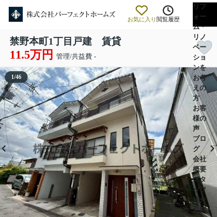
リフ
ォー
お気に入り
閲覧履歴
ム・
リノ
禁野本町1丁目戸建 賃貸
ベー
11.5万円
管理/共益費 -
ショ
ンを
1
/
46
お考
えの
方
お客
様の
声
ブロ
グ
会社
概要
スタ
ッフ
紹介
お問