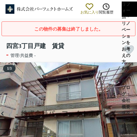
リフ
ォー
お気に入り
閲覧履歴
ム・
リノ
この物件の募集は終了しました。
ベー
ショ
ンを
四宮3丁目戸建 賃貸
お考
-
えの
管理/共益費 -
方
お客
1
/
3
様の
声
ブロ
グ
会社
概要
スタ
ッフ
紹介
お問