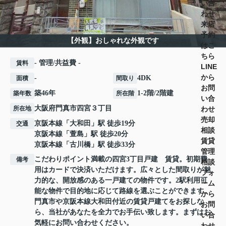
い合
わせ
来店
予約
【外観】おしゃれな外観です
はこ
ちら
- 管理/共益費 -
賃料
LINE
から
-
4DK
面積
間取り
お問
築46年
1-2階/2階建
築年数
所在階
い合
大阪府
門真市
四宮
３丁目
わせ
所在地
売却
京阪本線
「
大和田
」駅 徒歩19分
交通
相談
京阪本線
「
萱島
」駅 徒歩20分
賃貸
京阪本線
「
古川橋
」駅 徒歩33分
管理
こだわりポイント満載の四宮3丁目戸建 賃貸。初期費
備考
相談
用はカードで決済いただけます。広々とした間取りが魅
フォ
力的な、開放感のある一戸建ての物件です。2駅利用可
ーム
能な物件で目的地に応じて路線を選ぶことができます。
から
門真市や京阪本線大和田付近の賃貸戸建てをお探しな
お問
ら、当社があなたを全力でお手伝い致します。まずはお
い合
気軽にお問い合わせください。
わせ