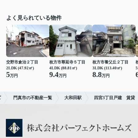
よく見られている物件
交野市倉治２丁目
枚方市尊延寺５丁目
枚方市養父丘２丁目
2LDK (47.92㎡)
4LDK (88.81㎡)
3LDK (113.40㎡)
5
5
9.4
8.8
万円
万円
万円
ズ
門真市の不動産一覧
大和田駅
四宮3丁目戸建 賃貸