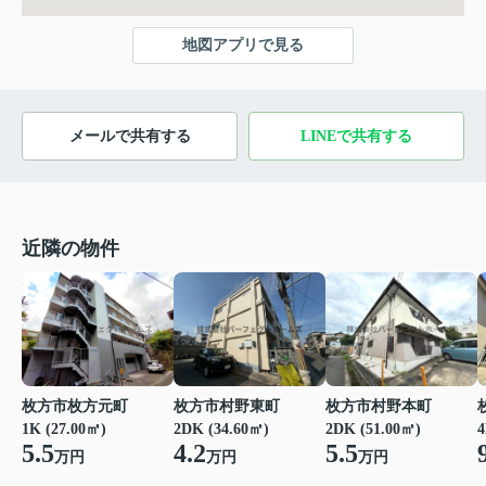
地図アプリで見る
メールで共有する
LINEで共有する
近隣の物件
枚方市枚方元町
枚方市村野東町
枚方市村野本町
1K (27.00㎡)
2DK (34.60㎡)
2DK (51.00㎡)
4
5.5
4.2
5.5
万円
万円
万円