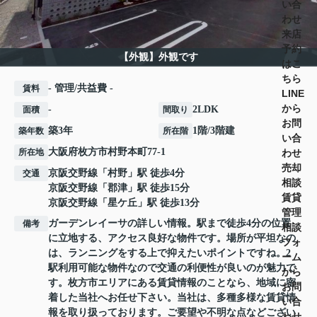
い合
わせ
来店
予約
【外観】外観です
はこ
ちら
- 管理/共益費 -
賃料
LINE
から
-
2LDK
面積
間取り
お問
築3年
1階/3階建
築年数
所在階
い合
大阪府
枚方市
村野本町
77-1
わせ
所在地
売却
京阪交野線
「
村野
」駅 徒歩4分
交通
相談
京阪交野線
「
郡津
」駅 徒歩15分
賃貸
京阪交野線
「
星ケ丘
」駅 徒歩13分
管理
ガーデンレイーサの詳しい情報。駅まで徒歩4分の位置
備考
相談
に立地する、アクセス良好な物件です。場所が平坦なの
フォ
は、ランニングをする上で抑えたいポイントですね。2
ーム
駅利用可能な物件なので交通の利便性が良いのが魅力で
から
す。枚方市エリアにある賃貸情報のことなら、地域に密
お問
着した当社へお任せ下さい。当社は、多種多様な賃貸情
い合
報を取り扱っております。ご要望や不明な点などござい
わせ