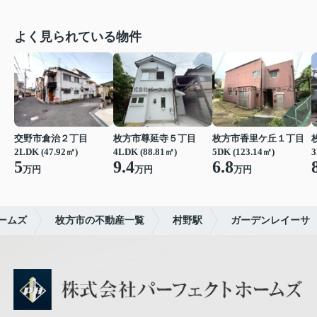
よく見られている物件
交野市倉治２丁目
枚方市尊延寺５丁目
枚方市香里ケ丘１丁目
2LDK (47.92㎡)
4LDK (88.81㎡)
5DK (123.14㎡)
3
5
9.4
6.8
万円
万円
万円
ームズ
枚方市の不動産一覧
村野駅
ガーデンレイーサ