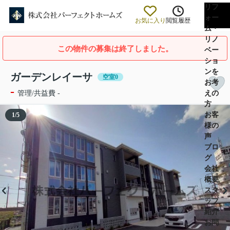
リフ
ォー
お気に入り
閲覧履歴
ム・
リノ
この物件の募集は終了しました。
ベー
ショ
ンを
ガーデンレイーサ
空室0
お考
-
えの
管理/共益費 -
方
お客
1
/
5
様の
声
ブロ
グ
会社
概要
スタ
ッフ
紹介
お問