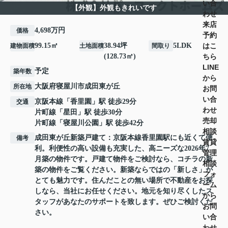
い合
【外観】外観もきれいです
わせ
来店
4,698万円
価格
予約
はこ
99.15㎡
38.94坪
5LDK
建物面積
土地面積
間取り
ちら
(128.73㎡)
LINE
予定
築年数
から
大阪府
寝屋川市
成田東が丘
所在地
お問
い合
京阪本線
「
香里園
」駅 徒歩29分
交通
わせ
片町線
「
星田
」駅 徒歩30分
売却
片町線
「
寝屋川公園
」駅 徒歩42分
相談
成田東が丘新築戸建て：京阪本線香里園駅にも近くて便
備考
賃貸
利。利便性の高い設備も充実した、高ニーズな2026年7
管理
月築の物件です。戸建て物件をご検討なら、コチラの新
相談
築の物件をご覧ください。新築ならではの「新しさ」が
フォ
とても魅力です。住んだことの無い場所で不動産をお探
ーム
しなら、当社にお任せください。地元を知り尽くしたス
から
タッフがあなたのサポートを致します。ぜひご検討くだ
お問
さい。
い合
わせ