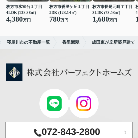
枚方市氷室台１丁目
枚方市香里ケ丘１丁目
枚方市長尾元町７丁目
4LDK (138.88㎡)
5DK (123.14㎡)
3LDK (73.53㎡)
4
4,380
780
1,680
万円
万円
万円
寝屋川市の不動産一覧
香里園駅
成田東が丘新築戸建て
072-843-2800