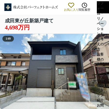
リフ
ォー
お気に入り
閲覧履歴
ム・
リノ
成田東が丘新築戸建て
ベー
4,698万円
ショ
ンを
1
/
49
お考
えの
方
お客
様の
声
ブロ
グ
会社
概要
スタ
ッフ
紹介
お問