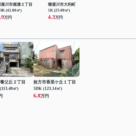
寝屋川市堀溝２丁目
寝屋川市大利町
DK (42.00㎡)
1K (25.00㎡)
.9
4.3
万円
万円
養父丘２丁目
枚方市香里ケ丘１丁目
(113.40㎡)
5DK (123.14㎡)
6.8
円
万円