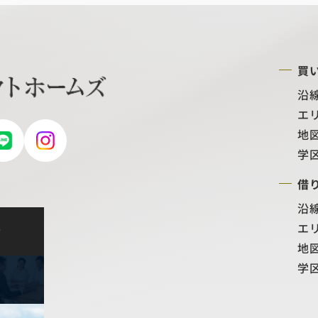
買
沿
エ
地
学
借
沿
エ
せ
地
学