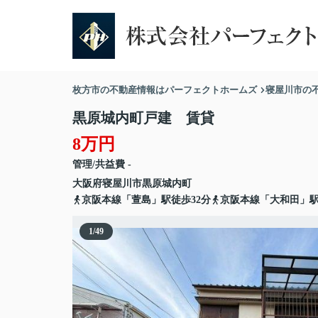
枚方市の不動産情報はパーフェクトホームズ
寝屋川市の
黒原城内町戸建 賃貸
8万円
管理/共益費 -
大阪府
寝屋川市
黒原城内町
京阪本線「萱島」駅徒歩32分
京阪本線「大和田」駅
1
/
49