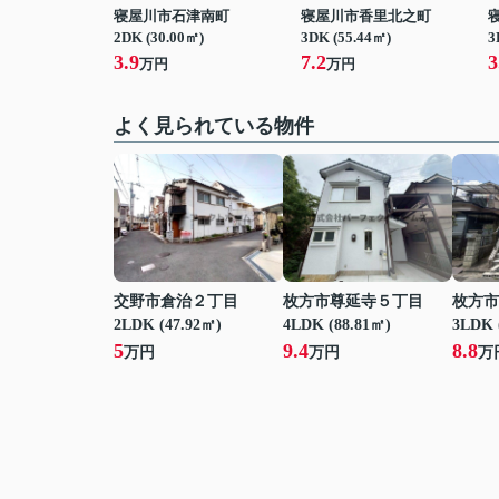
寝屋川市石津南町
寝屋川市香里北之町
2DK (30.00㎡)
3DK (55.44㎡)
3
3.9
7.2
3
万円
万円
よく見られている物件
交野市倉治２丁目
枚方市尊延寺５丁目
枚方市
2LDK (47.92㎡)
4LDK (88.81㎡)
3LDK 
5
9.4
8.8
万円
万円
万