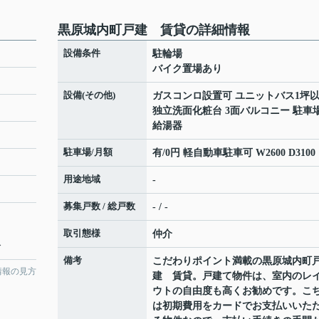
黒原城内町戸建 賃貸の詳細情報
設備条件
駐輪場
バイク置場あり
設備(その他)
ガスコンロ設置可 ユニットバス1坪
独立洗面化粧台 3面バルコニー 駐車
給湯器
駐車場/月額
有/0円 軽自動車駐車可 W2600 D3100
用途地域
-
募集戸数 / 総戸数
- / -
取引態様
仲介
分
備考
こだわりポイント満載の黒原城内町
情報の見方
建 賃貸。戸建て物件は、室内のレ
ウトの自由度も高くお勧めです。こ
は初期費用をカードでお支払いいた