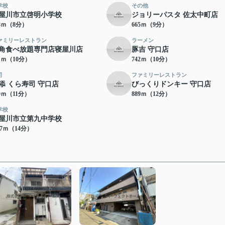
学校
その他
屋川市立啓明小学校
ジョリーパスタ 佐太中町店
28ｍ（8分）
665ｍ（9分）
ァミリーレストラン
ラーメン
角食べ放題専門店寝屋川店
豚吉 守口店
31ｍ（10分）
742ｍ（10分）
司
ファミリーレストラン
添 くら寿司 守口店
びっくりドンキー 守口店
50ｍ（11分）
889ｍ（12分）
学校
屋川市立第九中学校
17ｍ（14分）