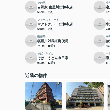
その他
小
吉野家 寝屋川仁和寺店
寝
602ｍ（8分）
6
ファーストフード
フ
マクドナルド 仁和寺店
牛
668ｍ（9分）
7
郵便局
寿
寝屋川対馬江郵便局
無
751ｍ（10分）
8
そば・うどん
中
そば・うどん今日亭
寝
923ｍ（12分）
11
近隣の物件