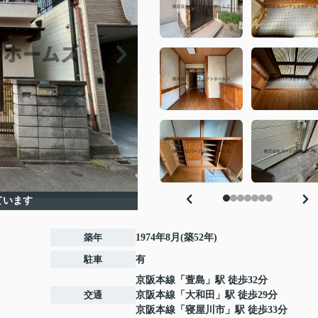
ています
築年
1974年8月(築52年)
駐車
有
京阪本線
「
萱島
」駅 徒歩32分
交通
京阪本線
「
大和田
」駅 徒歩29分
京阪本線
「
寝屋川市
」駅 徒歩33分