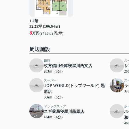
1-2階
32.25坪 (106.64㎡)
8
万円(2480.62円/坪)
周辺施設
銀行
ス
枚方信用金庫寝屋川西支店
サ
203ｍ（3分）
2
スーパー
ス
TOP WORLD(トップワールド) 黒
ラ
3
原店
366ｍ（5分）
ドラッグストア
ホ
スギ薬局寝屋川黒原店
ホ
454ｍ（6分）
和
4