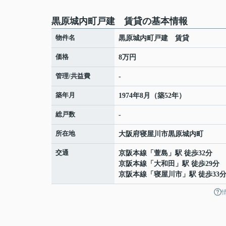
黒原城内町戸建 賃貸の基本情報
物件名
黒原城内町戸建 賃貸
価格
8万円
管理/共益費
-
築年月
1974年8月（築52年）
総戸数
-
所在地
大阪府
寝屋川市
黒原城内町
交通
京阪本線
「
萱島
」駅 徒歩32分
京阪本線
「
大和田
」駅 徒歩29分
京阪本線
「
寝屋川市
」駅 徒歩33