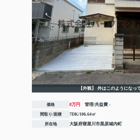
【外観】
外はこのようになっ
価格
8万円
管理/共益費
-
間取り/面積
7DK/106.64㎡
所在地
大阪府
寝屋川市
黒原城内町