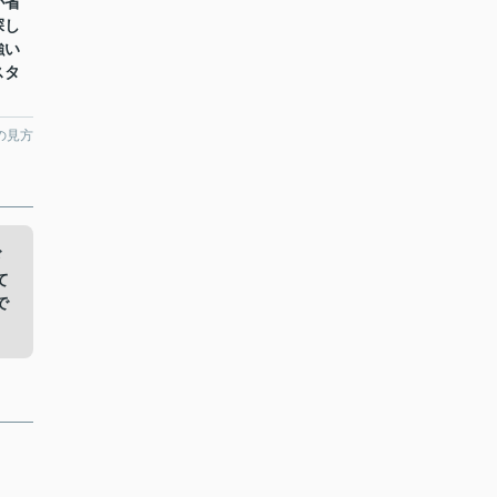
が省
探し
強い
スタ
の見方
ド
て
で